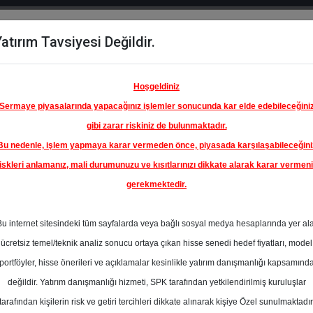
atırım Tavsiyesi Değildir.
del
Hisse
Öne
Raporlar
Partnerlerimi
y
Karşılaştır
Çıkanlar
Hoşgeldiniz
Sermaye piyasalarında yapacağınız işlemler sonucunda kar elde edebileceğini
gibi zarar riskiniz de bulunmaktadır.
Bu nedenle, işlem yapmaya karar vermeden önce, piyasada karşılaşabileceğini
iskleri anlamanız, mali durumunuzu ve kısıtlarınızı dikkate alarak karar vermen
gerekmektedir.
İGROS
A.Ş.
Bu internet sitesindeki tüm sayfalarda veya bağlı sosyal medya hesaplarında yer al
420.00 ₺
ücretsiz temel/teknik analiz sonucu ortaya çıkan hisse senedi hedef fiyatları, model
%0.00
En Yüksek Tahmi
portföyler, hisse önerileri ve açıklamalar kesinlikle yatırım danışmanlığı kapsamınd
Ortalama Fiyat
değildir. Yatırım danışmanlığı hizmeti, SPK tarafından yetkilendirilmiş kuruluşlar
Tahmini
tarafından kişilerin risk ve getiri tercihleri dikkate alınarak kişiye Özel sunulmaktadır
0
En Düşük Tahmi