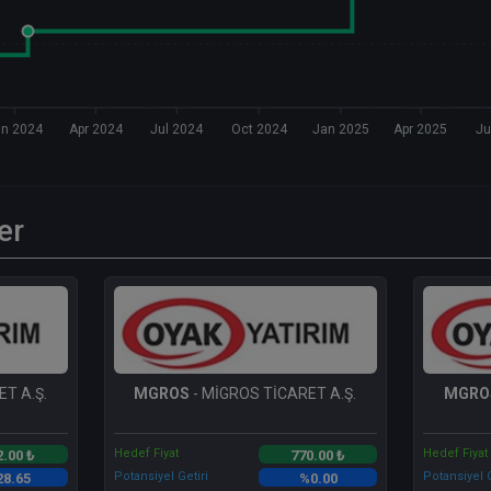
an 2024
Apr 2024
Jul 2024
Oct 2024
Jan 2025
Apr 2025
Ju
er
T A.Ş.
MGROS
- MİGROS TİCARET A.Ş.
MGRO
Hedef Fiyat
Hedef Fiyat
2.00 ₺
770.00 ₺
Potansiyel Getiri
Potansiyel G
28.65
%0.00