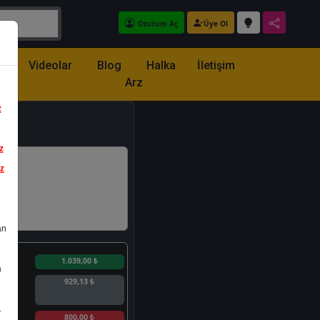
Oturum Aç
Üye Ol
z
Videolar
Blog
Halka
İletişim
Arz
z
z
iz
an
n
1.039,00 ₺
a
929,13 ₺
.
n
800,00 ₺