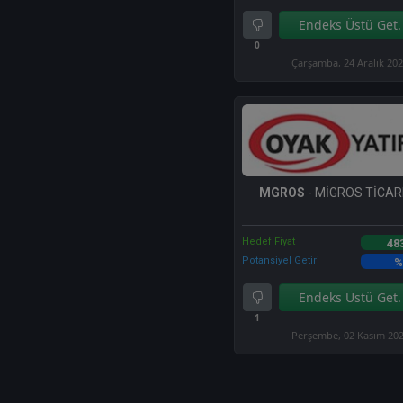
Endeks Üstü Get.
0
Çarşamba, 24 Aralık 20
MGROS
- MİGROS TİCARE
Hedef Fiyat
48
Potansiyel Getiri
%
Endeks Üstü Get.
1
Perşembe, 02 Kasım 20