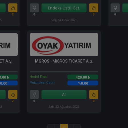
Endeks Üstü Get.
2
0
3
0
25
Salı, 14 Ocak 2025
T A.Ş.
MGROS
- MİGROS TİCARET A.Ş.
Hedef Fiyat
3.00 ₺
420.00 ₺
Potansiyel Getiri
0.00
%0.00
Al
2
0
0
23
Salı, 22 Ağustos 2023