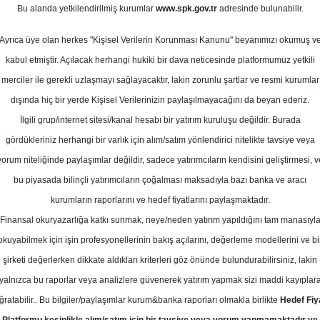
os 2023
Bu alanda yetkilendirilmiş kurumlar
www.spk.gov.tr
adresinde bulunabilir.
Ortalama Getiri
Potansiyeli
Ayrıca üye olan herkes "Kişisel Verilerin Korunması Kanunu" beyanımızı okumuş v
kabul etmiştir. Açılacak herhangi hukiki bir dava neticesinde platformumuz yetkili
merciler ile gerekli uzlaşmayı sağlayacaktır, lakin zorunlu şartlar ve resmi kurumlar
Al
dışında hiç bir yerde Kişisel Verilerinizin paylaşılmayacağını da beyan ederiz.
Kurum Sayısı
İlgili grup/internet sitesi/kanal hesabı bir yatırım kuruluşu değildir. Burada
11
8
gördükleriniz herhangi bir varlık için alım/satım yönlendirici nitelikte tavsiye veya
yorum niteliğinde paylaşımlar değildir, sadece yatırımcıların kendisini geliştirmesi, v
Salı, 22 Ağustos 2023
bu piyasada bilinçli yatırımcıların çoğalması maksadıyla bazı banka ve aracı
kurumların raporlarını ve hedef fiyatlarını paylaşmaktadır.
Finansal okuryazarlığa katkı sunmak, neye/neden yatırım yapıldığını tam manasıyl
yak Yatırım
MGROS
Hedef Fiyat
okuyabilmek için işin profesyonellerinin bakış açılarını, değerleme modellerini ve bi
tarihli Oyak Yatırım adlı kuruma ait
şirketi değerlerken dikkate aldıkları kriterleri göz önünde bulundurabilirsiniz, lakin
yalnızca bu raporlar veya analizlere güvenerek yatırım yapmak sizi maddi kayıplar
Hedef: 420.00 ₺
Potansiyel: %0.00
ğratabilir.. Bu bilgiler/paylaşımlar kurum&banka raporları olmakla birlikte
Hedef Fiy