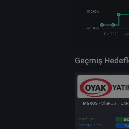
500.00 ₺
400.00 ₺
Oct 2023
J
Geçmiş Hedefl
MGROS
- MİGROS TİCARE
Hedef Fiyat
84
Potansiyel Getiri
%