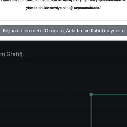
Platformu kesinlikle alım/satım için bir tavsiye veya yorum yapmamaktadır ve
yine kesinlikle tavsiye niteliği taşımamaktadır.
"
Beyan edilen metni Okudum, Anladım ve Kabul ediyorum.
im Grafiği