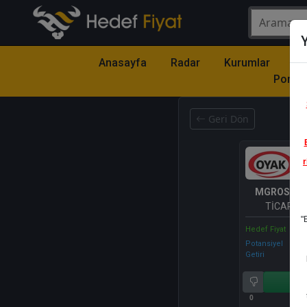
Y
Anasayfa
Radar
Kurumlar
Mo
Portfö
Geri Dön
r
MGROS
- M
TİCARET 
"
Hedef Fiyat
Potansiyel
Getiri
Al
0