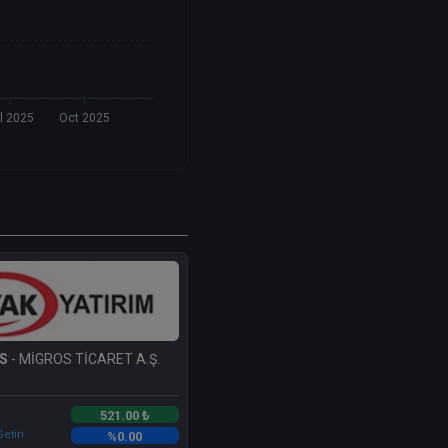
l 2025
Oct 2025
S
- MİGROS TİCARET A.Ş.
521.00 ₺
etiri
%0.00