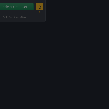
Endeks Üstü Get.
3
Salı, 16 Ocak 2024