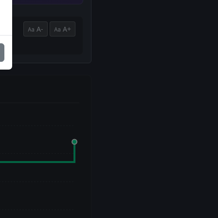
A-
A+