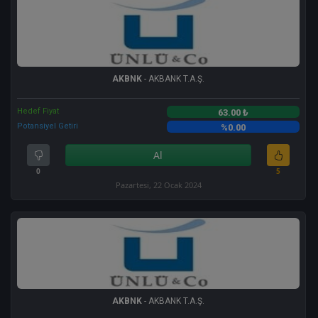
AKBNK
- AKBANK T.A.Ş.
Hedef Fiyat
63.00 ₺
Potansiyel Getiri
%0.00
Al
0
5
Pazartesi, 22 Ocak 2024
AKBNK
- AKBANK T.A.Ş.