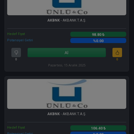
AKBNK
- AKBANK T.A.Ş.
Hedef Fiyat
98.80 ₺
Potansiyel Getiri
%0.00
Al
0
0
Pazartesi, 15 Aralık 2025
AKBNK
- AKBANK T.A.Ş.
Hedef Fiyat
106.40 ₺
Potansiyel Getiri