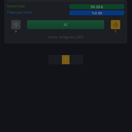
Hedef Fiyat
39.20 ₺
Potansiyel Getiri
%0.00
Al
0
0
Cuma, 18 Ağustos 2023
«
‹
1
›
»