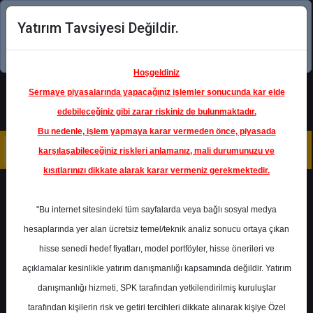
Yatırım Tavsiyesi Değildir.
Şimdi uygulamayı indirin!
Hoşgeldiniz
Sermaye piyasalarında yapacağınız işlemler sonucunda kar elde
edebileceğiniz gibi zarar riskiniz de bulunmaktadır.
Bu nedenle, işlem yapmaya karar vermeden önce, piyasada
karşılaşabileceğiniz riskleri anlamanız, mali durumunuzu ve
kısıtlarınızı dikkate alarak karar vermeniz gerekmektedir.
Geri Dön
"Bu internet sitesindeki tüm sayfalarda veya bağlı sosyal medya
hesaplarında yer alan ücretsiz temel/teknik analiz sonucu ortaya çıkan
hisse senedi hedef fiyatları, model portföyler, hisse önerileri ve
açıklamalar kesinlikle yatırım danışmanlığı kapsamında değildir. Yatırım
AKBNK
- AKBANK T.A.Ş.
danışmanlığı hizmeti, SPK tarafından yetkilendirilmiş kuruluşlar
Hedef Fiyat
63.00 ₺
tarafından kişilerin risk ve getiri tercihleri dikkate alınarak kişiye Özel