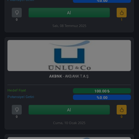
%0.00
Al
0
1
Salı, 08 Temmuz 2025
AKBNK
- AKBANK T.A.Ş.
Hedef Fiyat
100.00 ₺
Potansiyel Getiri
%0.00
Al
0
0
Cuma, 10 Ocak 2025