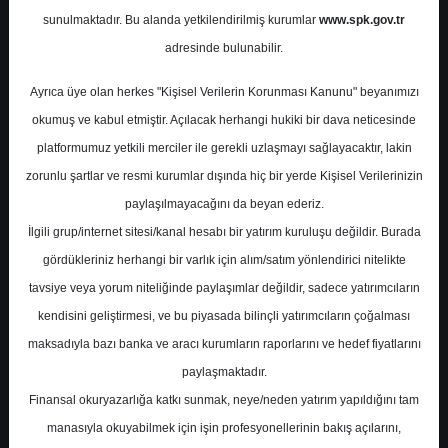
Potansiyel
%0.00
sunulmaktadır. Bu alanda yetkilendirilmiş kurumlar
www.spk.gov.tr
Getiri
adresinde bulunabilir.
Al
0
5
Ayrıca üye olan herkes "Kişisel Verilerin Korunması Kanunu" beyanımızı
Pazartesi, 22 Ocak 2024
okumuş ve kabul etmiştir. Açılacak herhangi hukiki bir dava neticesinde
platformumuz yetkili merciler ile gerekli uzlaşmayı sağlayacaktır, lakin
zorunlu şartlar ve resmi kurumlar dışında hiç bir yerde Kişisel Verilerinizin
paylaşılmayacağını da beyan ederiz.
İlgili grup/internet sitesi/kanal hesabı bir yatırım kuruluşu değildir. Burada
gördükleriniz herhangi bir varlık için alım/satım yönlendirici nitelikte
tavsiye veya yorum niteliğinde paylaşımlar değildir, sadece yatırımcıların
En Yüksek Tahmin
114,20 ₺
kendisini geliştirmesi, ve bu piyasada bilinçli yatırımcıların çoğalması
Ortalama Fiyat Tahmini
96,48 ₺
maksadıyla bazı banka ve aracı kurumların raporlarını ve hedef fiyatlarını
En Düşük Tahmin
82,00 ₺
paylaşmaktadır.
Ortalama Getiri Potansiyeli
%42.29
Finansal okuryazarlığa katkı sunmak, neye/neden yatırım yapıldığını tam
manasıyla okuyabilmek için işin profesyonellerinin bakış açılarını,