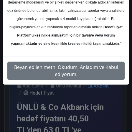
değerleme modellerini ve bir şirketi değerlerken dikkate aldıkları kriterleri
Kurum Sayısı
göz önünde bulundurabilirsiniz, lakin yalnızca bu raporlar veya analizlere
22
güvenerek yatırım yapmak sizi maddi kayıplara uğratabilir.. Bu
Al
Tut
Endeks
Tavsiye
Nötr
bilgiler/paylaşımlar kurum&banka raporları olmakla birlikte
Hedef Fiyat
Üstü
Yok
Get.
Platformu kesinlikle alım/satım için bir tavsiye veya yorum
10
2
1
3
6
yapmamaktadır ve yine kesinlikle tavsiye niteliği taşımamaktadır.
"
Pazartesi, 22 Ocak 2024
Beyan edilen metni Okudum, Anladım ve Kabul
ediyorum.
Ana Sayfa
Ünlü Menkul
AKBNK
Hedef Fiyat
ÜNLÜ & Co Akbank için
hedef fiyatını 40,50
TL'den 63,0 TL'ye