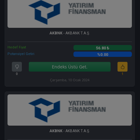
AKBNK
- AKBANK T.A.Ş.
Hedef Fiyat
56.80 ₺
Potansiyel Getiri
%0.00
Endeks Üstü Get.
0
1
Çarşamba, 10 Ocak 2024
AKBNK
- AKBANK T.A.Ş.