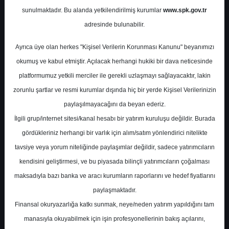
Potansiyel
%49.85
sunulmaktadır. Bu alanda yetkilendirilmiş kurumlar
www.spk.gov.tr
Getiri
adresinde bulunabilir.
Endeks Üstü
Get.
0
0
Ayrıca üye olan herkes "Kişisel Verilerin Korunması Kanunu" beyanımızı
Çarşamba, 30 Temmuz 2025
okumuş ve kabul etmiştir. Açılacak herhangi hukiki bir dava neticesinde
platformumuz yetkili merciler ile gerekli uzlaşmayı sağlayacaktır, lakin
zorunlu şartlar ve resmi kurumlar dışında hiç bir yerde Kişisel Verilerinizin
paylaşılmayacağını da beyan ederiz.
İlgili grup/internet sitesi/kanal hesabı bir yatırım kuruluşu değildir. Burada
gördükleriniz herhangi bir varlık için alım/satım yönlendirici nitelikte
tavsiye veya yorum niteliğinde paylaşımlar değildir, sadece yatırımcıların
En Yüksek Tahmin
114,20 ₺
kendisini geliştirmesi, ve bu piyasada bilinçli yatırımcıların çoğalması
Ortalama Fiyat Tahmini
96,48 ₺
maksadıyla bazı banka ve aracı kurumların raporlarını ve hedef fiyatlarını
En Düşük Tahmin
82,00 ₺
paylaşmaktadır.
Ortalama Getiri Potansiyeli
%43.14
Finansal okuryazarlığa katkı sunmak, neye/neden yatırım yapıldığını tam
manasıyla okuyabilmek için işin profesyonellerinin bakış açılarını,