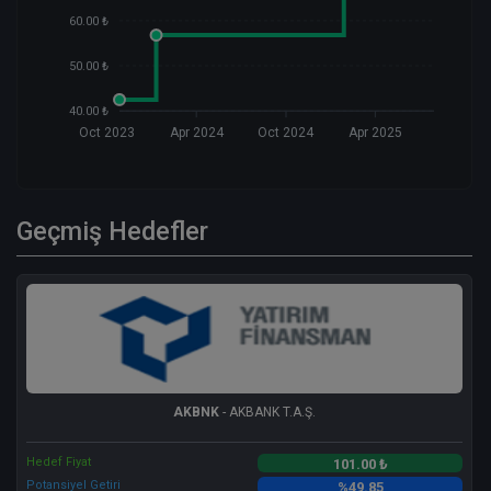
60.00 ₺
50.00 ₺
40.00 ₺
Oct 2023
Apr 2024
Oct 2024
Apr 2025
Geçmiş Hedefler
AKBNK
- AKBANK T.A.Ş.
Hedef Fiyat
101.00 ₺
Potansiyel Getiri
%49.85