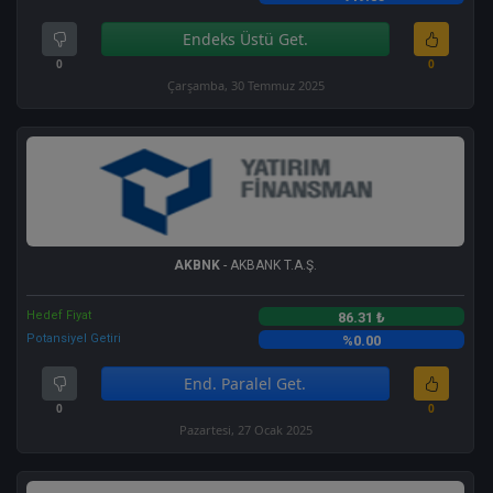
Endeks Üstü Get.
0
0
Çarşamba, 30 Temmuz 2025
AKBNK
- AKBANK T.A.Ş.
Hedef Fiyat
86.31 ₺
Potansiyel Getiri
%0.00
End. Paralel Get.
0
0
Pazartesi, 27 Ocak 2025