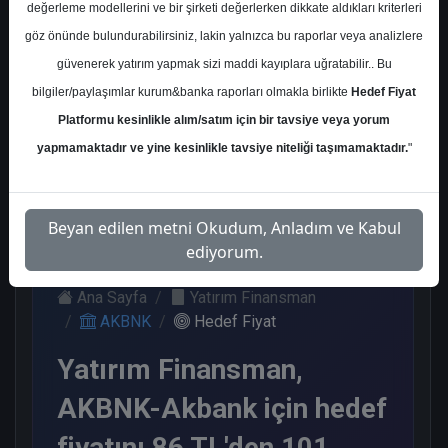
değerleme modellerini ve bir şirketi değerlerken dikkate aldıkları kriterleri
Kurum Sayısı
göz önünde bulundurabilirsiniz, lakin yalnızca bu raporlar veya analizlere
22
güvenerek yatırım yapmak sizi maddi kayıplara uğratabilir.. Bu
Al
Tut
Endeks
Tavsiye
Nötr
bilgiler/paylaşımlar kurum&banka raporları olmakla birlikte
Hedef Fiyat
Üstü
Yok
Platformu kesinlikle alım/satım için bir tavsiye veya yorum
Get.
10
2
1
3
yapmamaktadır ve yine kesinlikle tavsiye niteliği taşımamaktadır.
"
6
Çarşamba, 30 Temmuz 2025
Beyan edilen metni Okudum, Anladım ve Kabul
ediyorum.
Ana Sayfa
Yatırım Finansman
AKBNK
Hedef Fiyat
Yatırım Finansman,
AKBNK-Akbank için hedef
fiyatını 86 TL'den 101