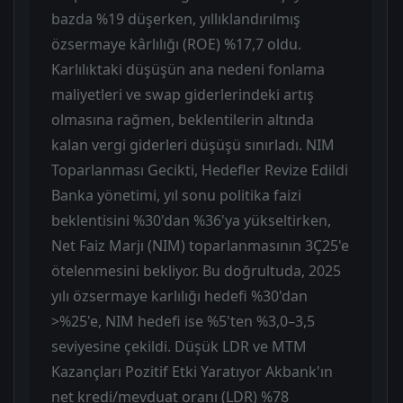
bazda %19 düşerken, yıllıklandırılmış
özsermaye kârlılığı (ROE) %17,7 oldu.
Karlılıktaki düşüşün ana nedeni fonlama
maliyetleri ve swap giderlerindeki artış
olmasına rağmen, beklentilerin altında
kalan vergi giderleri düşüşü sınırladı. NIM
Toparlanması Gecikti, Hedefler Revize Edildi
Banka yönetimi, yıl sonu politika faizi
beklentisini %30'dan %36'ya yükseltirken,
Net Faiz Marjı (NIM) toparlanmasının 3Ç25'e
ötelenmesini bekliyor. Bu doğrultuda, 2025
yılı özsermaye karlılığı hedefi %30'dan
>%25'e, NIM hedefi ise %5'ten %3,0–3,5
seviyesine çekildi. Düşük LDR ve MTM
Kazançları Pozitif Etki Yaratıyor Akbank'ın
net kredi/mevduat oranı (LDR) %78