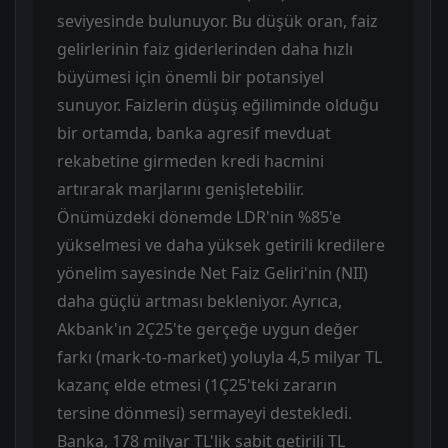
seviyesinde bulunuyor. Bu düşük oran, faiz
gelirlerinin faiz giderlerinden daha hızlı
büyümesi için önemli bir potansiyel
sunuyor. Faizlerin düşüş eğiliminde olduğu
bir ortamda, banka agresif mevduat
rekabetine girmeden kredi hacmini
artırarak marjlarını genişletebilir.
Önümüzdeki dönemde LDR'nin %85'e
yükselmesi ve daha yüksek getirili kredilere
yönelim sayesinde Net Faiz Geliri'nin (NII)
daha güçlü artması bekleniyor. Ayrıca,
Akbank'ın 2Ç25'te gerçeğe uygun değer
farkı (mark-to-market) yoluyla 4,5 milyar TL
kazanç elde etmesi (1Ç25'teki zararın
tersine dönmesi) sermayeyi destekledi.
Banka, 178 milyar TL'lik sabit getirili TL