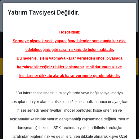
Yatırım Tavsiyesi Değildir.
Şimdi uygulamayı indirin!
Hoşgeldiniz
Sermaye piyasalarında yapacağınız işlemler sonucunda kar elde
edebileceğiniz gibi zarar riskiniz de bulunmaktadır.
Bu nedenle, işlem yapmaya karar vermeden önce, piyasada
karşılaşabileceğiniz riskleri anlamanız, mali durumunuzu ve
kısıtlarınızı dikkate alarak karar vermeniz gerekmektedir.
Geri Dön
"Bu internet sitesindeki tüm sayfalarda veya bağlı sosyal medya
hesaplarında yer alan ücretsiz temel/teknik analiz sonucu ortaya çıkan
hisse senedi hedef fiyatları, model portföyler, hisse önerileri ve
açıklamalar kesinlikle yatırım danışmanlığı kapsamında değildir. Yatırım
AKBNK
- AKBANK T.A.Ş.
danışmanlığı hizmeti, SPK tarafından yetkilendirilmiş kuruluşlar
Hedef Fiyat
101.00 ₺
tarafından kişilerin risk ve getiri tercihleri dikkate alınarak kişiye Özel