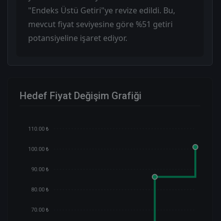
"Endeks Üstü Getiri"ye revize edildi. Bu,
mevcut fiyat seviyesine göre %51 getiri
potansiyeline işaret ediyor.
Hedef Fiyat Değişim Grafiği
110.00 ₺
100.00 ₺
90.00 ₺
80.00 ₺
70.00 ₺