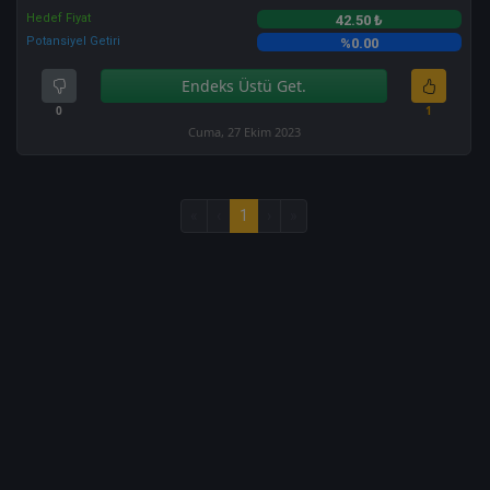
Hedef Fiyat
42.50 ₺
Potansiyel Getiri
%0.00
Endeks Üstü Get.
0
1
Cuma, 27 Ekim 2023
«
‹
1
›
»