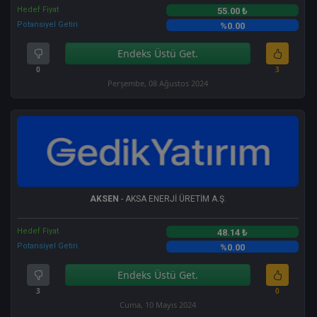
Hedef Fiyat
55.00 ₺
Potansiyel Getiri
%0.00
Endeks Üstü Get.
0
3
Perşembe, 08 Ağustos 2024
AKSEN
- AKSA ENERJİ ÜRETİM A.Ş.
Hedef Fiyat
48.14 ₺
Potansiyel Getiri
%0.00
Endeks Üstü Get.
3
0
Cuma, 10 Mayıs 2024