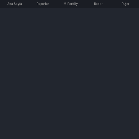
Ana Sayfa
Raporlar
M.Portföy
Radar
Diğer
İletişim
Bilgi ve Reklam için bizimle iletişime geçin!
iletisim@hedeffiyat.com.tr