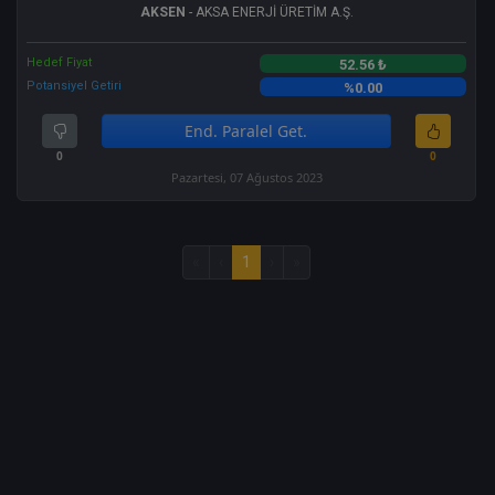
AKSEN
- AKSA ENERJİ ÜRETİM A.Ş.
Hedef Fiyat
52.56 ₺
Potansiyel Getiri
%0.00
End. Paralel Get.
0
0
Pazartesi, 07 Ağustos 2023
«
‹
1
›
»