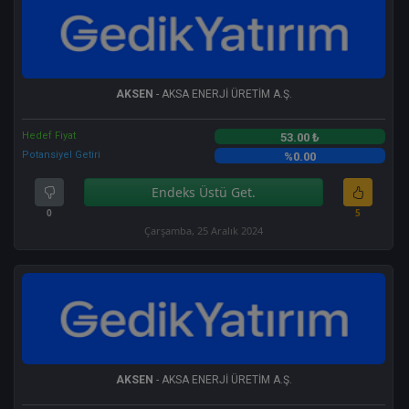
AKSEN
- AKSA ENERJİ ÜRETİM A.Ş.
Hedef Fiyat
53.00 ₺
Potansiyel Getiri
%0.00
Endeks Üstü Get.
0
5
Çarşamba, 25 Aralık 2024
AKSEN
- AKSA ENERJİ ÜRETİM A.Ş.