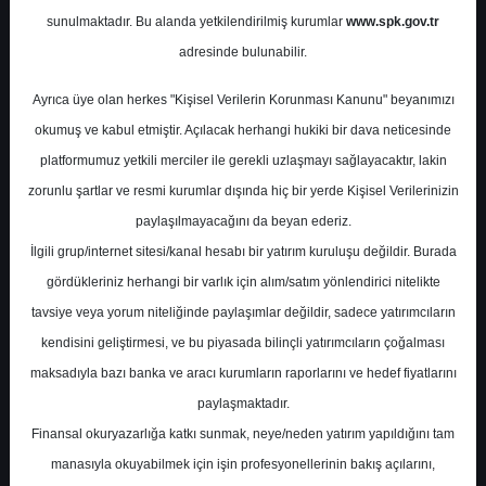
Potansiyel
%0.00
sunulmaktadır. Bu alanda yetkilendirilmiş kurumlar
www.spk.gov.tr
Getiri
adresinde bulunabilir.
End. Paralel
Get.
2
1
Ayrıca üye olan herkes "Kişisel Verilerin Korunması Kanunu" beyanımızı
Salı, 22 Nisan 2025
okumuş ve kabul etmiştir. Açılacak herhangi hukiki bir dava neticesinde
platformumuz yetkili merciler ile gerekli uzlaşmayı sağlayacaktır, lakin
zorunlu şartlar ve resmi kurumlar dışında hiç bir yerde Kişisel Verilerinizin
paylaşılmayacağını da beyan ederiz.
İlgili grup/internet sitesi/kanal hesabı bir yatırım kuruluşu değildir. Burada
gördükleriniz herhangi bir varlık için alım/satım yönlendirici nitelikte
tavsiye veya yorum niteliğinde paylaşımlar değildir, sadece yatırımcıların
En Yüksek Tahmin
129,40 ₺
kendisini geliştirmesi, ve bu piyasada bilinçli yatırımcıların çoğalması
Ortalama Fiyat Tahmini
112,81 ₺
maksadıyla bazı banka ve aracı kurumların raporlarını ve hedef fiyatlarını
En Düşük Tahmin
98,00 ₺
paylaşmaktadır.
Ortalama Getiri Potansiyeli
%17.26
Finansal okuryazarlığa katkı sunmak, neye/neden yatırım yapıldığını tam
manasıyla okuyabilmek için işin profesyonellerinin bakış açılarını,