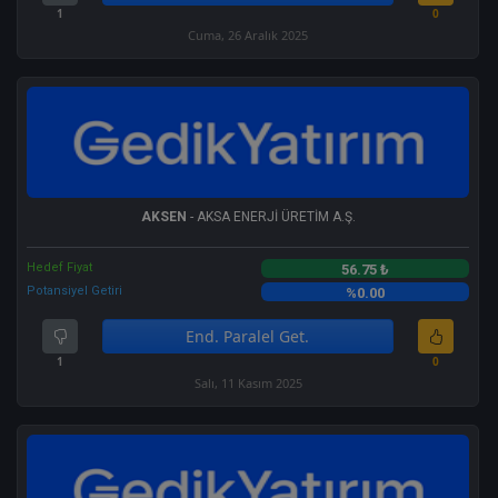
1
0
Cuma, 26 Aralık 2025
AKSEN
- AKSA ENERJİ ÜRETİM A.Ş.
Hedef Fiyat
56.75 ₺
Potansiyel Getiri
%0.00
End. Paralel Get.
1
0
Salı, 11 Kasım 2025