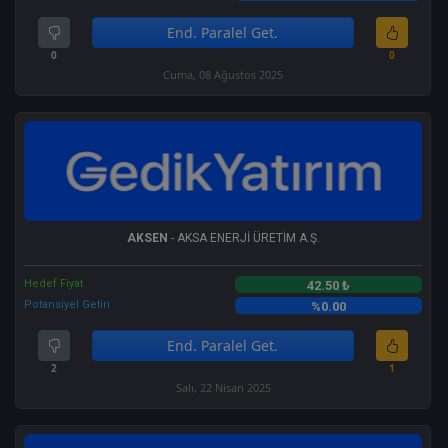
End. Paralel Get.
0
0
Cuma, 08 Ağustos 2025
AKSEN
- AKSA ENERJİ ÜRETİM A.Ş.
Hedef Fiyat
42.50 ₺
Potansiyel Getiri
%0.00
End. Paralel Get.
2
1
Salı, 22 Nisan 2025