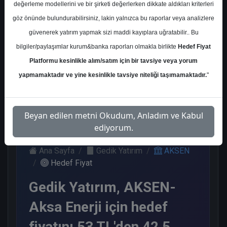
değerleme modellerini ve bir şirketi değerlerken dikkate aldıkları kriterleri
Kurum Sayısı
göz önünde bulundurabilirsiniz, lakin yalnızca bu raporlar veya analizlere
12
güvenerek yatırım yapmak sizi maddi kayıplara uğratabilir.. Bu
Al
Tut
End.
Endeks
bilgiler/paylaşımlar kurum&banka raporları olmakla birlikte
Hedef Fiyat
Paralel
Üstü Get.
Platformu kesinlikle alım/satım için bir tavsiye veya yorum
Get.
7
2
2
yapmamaktadır ve yine kesinlikle tavsiye niteliği taşımamaktadır.
"
1
Salı, 22 Nisan 2025
Beyan edilen metni Okudum, Anladım ve Kabul
ediyorum.
Ana Sayfa
Gedik Yatırım
AKSEN
Hedef Fiyat
Gedik Yatırım, AKSEN-
Aksa Enerji için hedef
fiyatını 53 TL'den 42,5