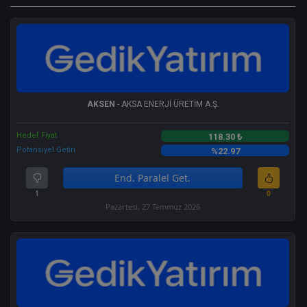
AKSEN
- AKSA ENERJİ ÜRETİM A.Ş.
Hedef Fiyat
118.30 ₺
Potansiyel Getiri
%22.97
End. Paralel Get.
1
0
Pazartesi, 27 Temmuz 2026