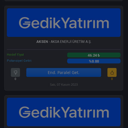
AKSEN
- AKSA ENERJİ ÜRETİM A.Ş.
Hedef Fiyat
46.24 ₺
Potansiyel Getiri
%0.00
End. Paralel Get.
0
0
Salı, 07 Kasım 2023