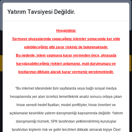
Yatırım Tavsiyesi Değildir.
Şimdi uygulamayı indirin!
Hoşgeldiniz
Sermaye piyasalarında yapacağınız işlemler sonucunda kar elde
edebileceğiniz gibi zarar riskiniz de bulunmaktadır.
Bu nedenle, işlem yapmaya karar vermeden önce, piyasada
karşılaşabileceğiniz riskleri anlamanız, mali durumunuzu ve
kısıtlarınızı dikkate alarak karar vermeniz gerekmektedir.
Geri Dön
"Bu internet sitesindeki tüm sayfalarda veya bağlı sosyal medya
hesaplarında yer alan ücretsiz temel/teknik analiz sonucu ortaya çıkan
hisse senedi hedef fiyatları, model portföyler, hisse önerileri ve
açıklamalar kesinlikle yatırım danışmanlığı kapsamında değildir. Yatırım
AKSEN
- AKSA ENERJİ ÜRETİM
A.Ş.
danışmanlığı hizmeti, SPK tarafından yetkilendirilmiş kuruluşlar
Hedef Fiyat
42.50 ₺
tarafından kişilerin risk ve getiri tercihleri dikkate alınarak kişiye Özel