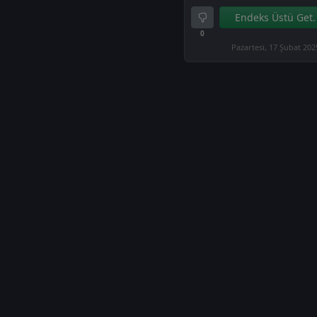
Endeks Üstü Get.
0
Pazartesi, 17 Şubat 202