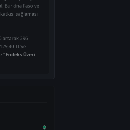
al, Burkina Faso ve
 katkısı sağlaması
6 artarak 396
129,40 TL'ye
de
"Endeks Üzeri