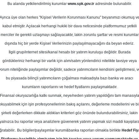
uz 2026
Bu alanda yetkilendirilmiş kurumlar
www.spk.gov.tr
adresinde bulunabilir.
Ortalama Getiri
Potansiyeli
Ayrıca üye olan herkes "Kişisel Verilerin Korunması Kanunu" beyanımızı okumuş v
kabul etmiştir. Açılacak herhangi hukiki bir dava neticesinde platformumuz yetkili
merciler ile gerekli uzlaşmayı sağlayacaktır, lakin zorunlu şartlar ve resmi kurumlar
Al
Tut
dışında hiç bir yerde Kişisel Verilerinizin paylaşılmayacağını da beyan ederiz.
Kurum Sayısı
İlgili grup/internet sitesi/kanal hesabı bir yatırım kuruluşu değildir. Burada
12
7
2
gördükleriniz herhangi bir varlık için alım/satım yönlendirici nitelikte tavsiye veya
yorum niteliğinde paylaşımlar değildir, sadece yatırımcıların kendisini geliştirmesi, v
bu piyasada bilinçli yatırımcıların çoğalması maksadıyla bazı banka ve aracı
Salı, 07 Temmuz 2026
kurumların raporlarını ve hedef fiyatlarını paylaşmaktadır.
Finansal okuryazarlığa katkı sunmak, neye/neden yatırım yapıldığını tam manasıyl
aranti BBVA
AKSEN
Hedef Fiyat
okuyabilmek için işin profesyonellerinin bakış açılarını, değerleme modellerini ve bi
şirketi değerlerken dikkate aldıkları kriterleri göz önünde bulundurabilirsiniz, lakin
A Yatırım, AKSEN - Aksa Enerji içi
yalnızca bu raporlar veya analizlere güvenerek yatırım yapmak sizi maddi kayıplar
 TL'den 129.4 TL'ye yükseltti, tavsiy
ğratabilir.. Bu bilgiler/paylaşımlar kurum&banka raporları olmakla birlikte
Hedef Fiy