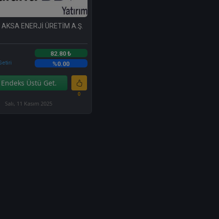
 AKSA ENERJİ ÜRETİM A.Ş.
82.80 ₺
etiri
%0.00
Endeks Üstü Get.
0
Salı, 11 Kasım 2025