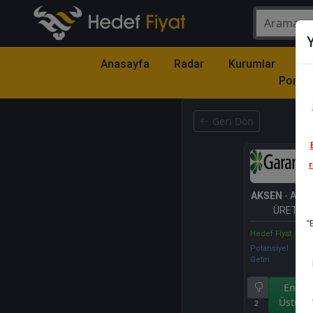
Y
Anasayfa
Radar
Kurumlar
Mo
Portfö
Geri Dön
r
AKSEN
- AKS
ÜRETİM A
"
Hedef Fiyat
Potansiyel
Getiri
Endek
Üstü Ge
2