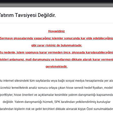
atırım Tavsiyesi Değildir.
del
Hisse
Öne
Raporlar
Partnerlerimi
y
Karşılaştır
Çıkanlar
Hoşgeldiniz
Sermaye piyasalarında yapacağınız işlemler sonucunda kar elde edebileceğini
gibi zarar riskiniz de bulunmaktadır.
Bu nedenle, işlem yapmaya karar vermeden önce, piyasada karşılaşabileceğini
iskleri anlamanız, mali durumunuzu ve kısıtlarınızı dikkate alarak karar vermen
gerekmektedir.
A ENERJİ
.Ş.
Bu internet sitesindeki tüm sayfalarda veya bağlı sosyal medya hesaplarında yer al
129.40 ₺
ücretsiz temel/teknik analiz sonucu ortaya çıkan hisse senedi hedef fiyatları, model
%41.58
En Yüksek Tahmi
portföyler, hisse önerileri ve açıklamalar kesinlikle yatırım danışmanlığı kapsamınd
Ortalama Fiyat
değildir. Yatırım danışmanlığı hizmeti, SPK tarafından yetkilendirilmiş kuruluşlar
s
Tahmini
t.
tarafından kişilerin risk ve getiri tercihleri dikkate alınarak kişiye Özel sunulmaktadır
0
En Düşük Tahmi