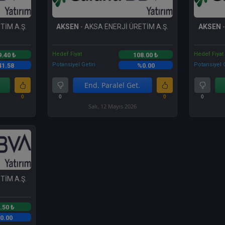
TİM A.Ş.
AKSEN
- AKSA ENERJİ ÜRETİM A.Ş.
AKSEN
-
Hedef Fiyat
Hedef Fiyat
9.40 ₺
108.00 ₺
Potansiyel Getiri
Potansiyel G
41.58
%0.00
End. Paralel Get.
0
0
0
0
Salı, 12 Mayıs 2026
TİM A.Ş.
.50 ₺
0.00