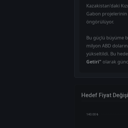
Kazakistan'daki Kızı
Gabon projelerinin 
öngörülüyor.
Bu güçlü büyüme be
milyon ABD dolarına
yükseltildi. Bu hede
Getiri"
olarak günc
Hedef Fiyat Değiş
140.00 ₺