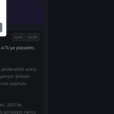
A-
A+
4 TL'ye yükseltti,
enilenebilir enerji
yanıyor. Şirketin
rına ulaşması
ri, 2027'de
k görülüyor. Ayrıca