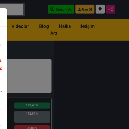
Oturum Aç
Üye Ol
z
Videolar
Blog
Halka
İletişim
Arz
z
z
iz
an
n
129,40 ₺
a
112,81 ₺
.
n
98,00 ₺