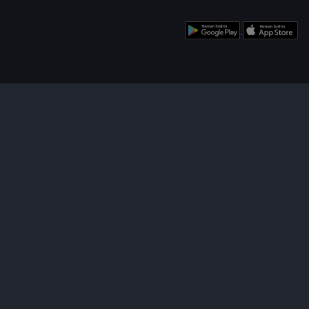
enü
Bizi Takip Edin!