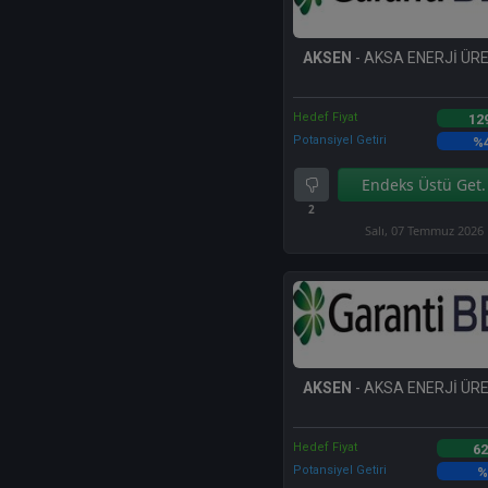
AKSEN
- AKSA ENERJİ ÜRE
Hedef Fiyat
12
Potansiyel Getiri
%
Endeks Üstü Get.
2
Salı, 07 Temmuz 2026
AKSEN
- AKSA ENERJİ ÜRE
Hedef Fiyat
62
Potansiyel Getiri
%