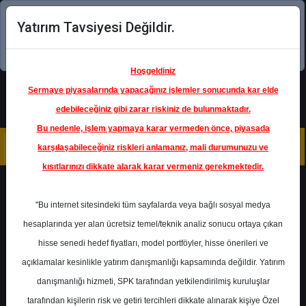
Yatırım Tavsiyesi Değildir.
Şimdi uygulamayı indirin!
Hoşgeldiniz
Sermaye piyasalarında yapacağınız işlemler sonucunda kar elde
edebileceğiniz gibi zarar riskiniz de bulunmaktadır.
Bu nedenle, işlem yapmaya karar vermeden önce, piyasada
karşılaşabileceğiniz riskleri anlamanız, mali durumunuzu ve
kısıtlarınızı dikkate alarak karar vermeniz gerekmektedir.
Geri Dön
"Bu internet sitesindeki tüm sayfalarda veya bağlı sosyal medya
hesaplarında yer alan ücretsiz temel/teknik analiz sonucu ortaya çıkan
hisse senedi hedef fiyatları, model portföyler, hisse önerileri ve
açıklamalar kesinlikle yatırım danışmanlığı kapsamında değildir. Yatırım
AKGRT
- AKSİGORTA A.Ş.
danışmanlığı hizmeti, SPK tarafından yetkilendirilmiş kuruluşlar
Hedef Fiyat
11.00 ₺
tarafından kişilerin risk ve getiri tercihleri dikkate alınarak kişiye Özel