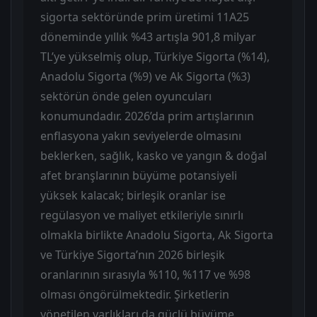
sigorta sektöründe prim üretimi 11A25
döneminde yıllık %43 artışla 901,8 milyar
TL’ye yükselmiş olup, Türkiye Sigorta (%14),
Anadolu Sigorta (%9) ve Ak Sigorta (%3)
sektörün önde gelen oyuncuları
konumundadır. 2026’da prim artışlarının
enflasyona yakın seviyelerde olmasını
beklerken, sağlık, kasko ve yangın & doğal
afet branşlarının büyüme potansiyeli
yüksek kalacak; birleşik oranlar ise
regülasyon ve maliyet etkileriyle sınırlı
olmakla birlikte Anadolu Sigorta, Ak Sigorta
ve Türkiye Sigorta’nın 2026 birleşik
oranlarının sırasıyla %110, %117 ve %98
olması öngörülmektedir. Şirketlerin
yönetilen varlıkları da güçlü büyüme