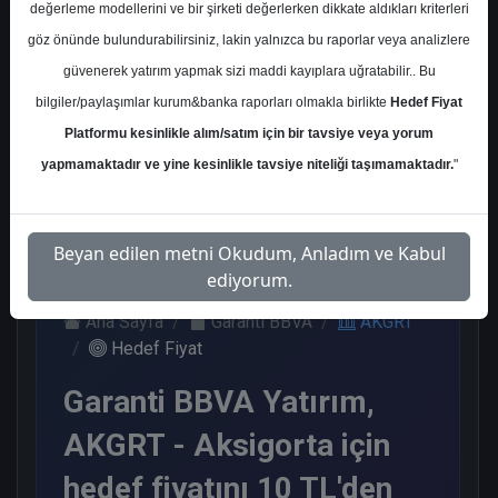
değerleme modellerini ve bir şirketi değerlerken dikkate aldıkları kriterleri
Kurum Sayısı
göz önünde bulundurabilirsiniz, lakin yalnızca bu raporlar veya analizlere
6
güvenerek yatırım yapmak sizi maddi kayıplara uğratabilir.. Bu
Al
Endeks Üstü Get.
bilgiler/paylaşımlar kurum&banka raporları olmakla birlikte
Hedef Fiyat
Platformu kesinlikle alım/satım için bir tavsiye veya yorum
5
1
yapmamaktadır ve yine kesinlikle tavsiye niteliği taşımamaktadır.
"
Perşembe, 08 Ocak 2026
Beyan edilen metni Okudum, Anladım ve Kabul
ediyorum.
Ana Sayfa
Garanti BBVA
AKGRT
Hedef Fiyat
Garanti BBVA Yatırım,
AKGRT - Aksigorta için
hedef fiyatını 10 TL'den