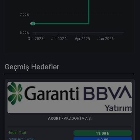
7.00 ₺
6.00 ₺
Oct 2023
Jul 2024
Apr 2025
Jan 2026
Geçmiş Hedefler
AKGRT
- AKSİGORTA A.Ş.
Hedef Fiyat
11.00 ₺
Potansiyel Getiri
%0.00