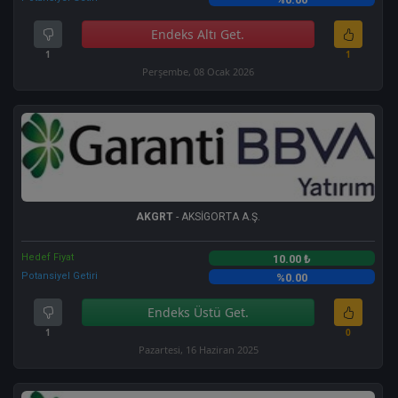
Endeks Altı Get.
1
1
Perşembe, 08 Ocak 2026
AKGRT
- AKSİGORTA A.Ş.
Hedef Fiyat
10.00 ₺
Potansiyel Getiri
%0.00
Endeks Üstü Get.
1
0
Pazartesi, 16 Haziran 2025