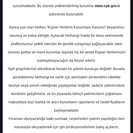
Potansiyel
%0.00
sunulmaktadır. Bu alanda yetkilendirilmiş kurumlar
www.spk.gov.tr
Getiri
adresinde bulunabilir.
Endeks Altı
Get.
1
1
Ayrıca üye olan herkes "Kişisel Verilerin Korunması Kanunu" beyanımızı
Perşembe, 08 Ocak 2026
okumuş ve kabul etmiştir. Açılacak herhangi hukiki bir dava neticesinde
platformumuz yetkili merciler ile gerekli uzlaşmayı sağlayacaktır, lakin
zorunlu şartlar ve resmi kurumlar dışında hiç bir yerde Kişisel Verilerinizin
paylaşılmayacağını da beyan ederiz.
İlgili grup/internet sitesi/kanal hesabı bir yatırım kuruluşu değildir. Burada
gördükleriniz herhangi bir varlık için alım/satım yönlendirici nitelikte
tavsiye veya yorum niteliğinde paylaşımlar değildir, sadece yatırımcıların
En Yüksek Tahmin
12,61 ₺
kendisini geliştirmesi, ve bu piyasada bilinçli yatırımcıların çoğalması
Ortalama Fiyat Tahmini
10,70 ₺
maksadıyla bazı banka ve aracı kurumların raporlarını ve hedef fiyatlarını
En Düşük Tahmin
9,68 ₺
paylaşmaktadır.
Ortalama Getiri Potansiyeli
%63.81
Finansal okuryazarlığa katkı sunmak, neye/neden yatırım yapıldığını tam
manasıyla okuyabilmek için işin profesyonellerinin bakış açılarını,