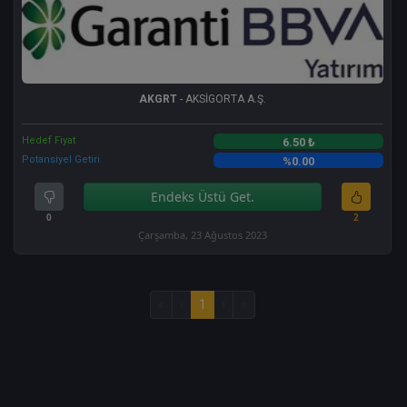
AKGRT
- AKSİGORTA A.Ş.
Hedef Fiyat
6.50 ₺
Potansiyel Getiri
%0.00
Endeks Üstü Get.
0
2
Çarşamba, 23 Ağustos 2023
«
‹
1
›
»