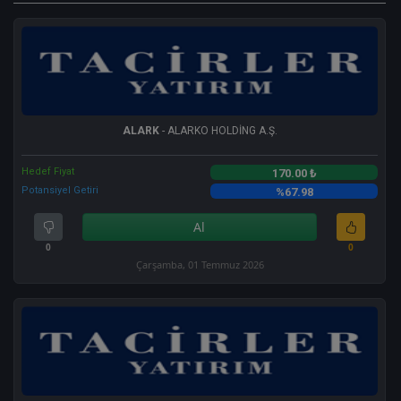
ALARK
- ALARKO HOLDİNG A.Ş.
Hedef Fiyat
170.00 ₺
Potansiyel Getiri
%67.98
Al
0
0
Çarşamba, 01 Temmuz 2026