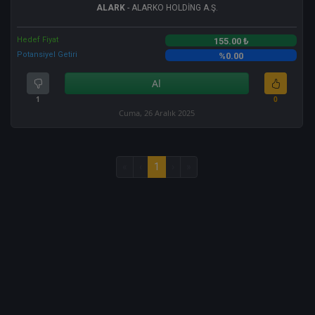
ALARK
- ALARKO HOLDİNG A.Ş.
Hedef Fiyat
155.00 ₺
Potansiyel Getiri
%0.00
Al
1
0
Cuma, 26 Aralık 2025
«
‹
1
›
»