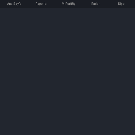
Ana Sayfa
Raporlar
M.Portföy
Radar
Diğer
İletişim
Bilgi ve Reklam için bizimle iletişime geçin!
iletisim@hedeffiyat.com.tr