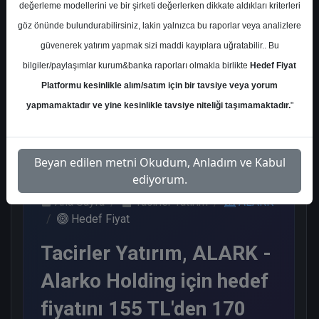
değerleme modellerini ve bir şirketi değerlerken dikkate aldıkları kriterleri
Kurum Sayısı
göz önünde bulundurabilirsiniz, lakin yalnızca bu raporlar veya analizlere
3
güvenerek yatırım yapmak sizi maddi kayıplara uğratabilir.. Bu
Al
bilgiler/paylaşımlar kurum&banka raporları olmakla birlikte
Hedef Fiyat
Platformu kesinlikle alım/satım için bir tavsiye veya yorum
3
yapmamaktadır ve yine kesinlikle tavsiye niteliği taşımamaktadır.
"
Çarşamba, 01 Temmuz 2026
Beyan edilen metni Okudum, Anladım ve Kabul
ediyorum.
Ana Sayfa
Tacirler Yatırım
ALARK
Hedef Fiyat
Tacirler Yatırım, ALARK -
Alarko Holding için hedef
fiyatını 155 TL'den 170