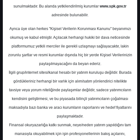
Potansiyel
%67.98
sunulmaktadır. Bu alanda yetkilendirilmiş kurumlar
www.spk.gov.tr
Getiri
adresinde bulunabilir.
Al
0
0
Ayrıca üye olan herkes "Kişisel Verilerin Korunması Kanunu" beyanımızı
Çarşamba, 01 Temmuz 2026
okumuş ve kabul etmiştir. Açılacak herhangi hukiki bir dava neticesinde
platformumuz yetkili merciler ile gerekli uzlaşmayı sağlayacaktır, lakin
zorunlu şartlar ve resmi kurumlar dışında hiç bir yerde Kişisel Verilerinizin
paylaşılmayacağını da beyan ederiz.
İlgili grup/internet sitesi/kanal hesabı bir yatırım kuruluşu değildir. Burada
gördükleriniz herhangi bir varlık için alım/satım yönlendirici nitelikte
tavsiye veya yorum niteliğinde paylaşımlar değildir, sadece yatırımcıların
En Yüksek Tahmin
197,01 ₺
kendisini geliştirmesi, ve bu piyasada bilinçli yatırımcıların çoğalması
Ortalama Fiyat Tahmini
169,61 ₺
maksadıyla bazı banka ve aracı kurumların raporlarını ve hedef fiyatlarını
En Düşük Tahmin
141,82 ₺
paylaşmaktadır.
Ortalama Getiri Potansiyeli
%67.60
Finansal okuryazarlığa katkı sunmak, neye/neden yatırım yapıldığını tam
manasıyla okuyabilmek için işin profesyonellerinin bakış açılarını,