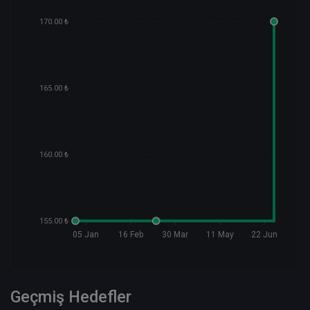
170.00 ₺
165.00 ₺
160.00 ₺
155.00 ₺
05 Jan
16 Feb
30 Mar
11 May
22 Jun
Geçmiş Hedefler