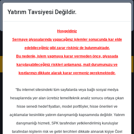
Yatırım Tavsiyesi Değildir.
Şimdi uygulamayı indirin!
Hoşgeldiniz
Sermaye piyasalarında yapacağınız işlemler sonucunda kar elde
edebileceğiniz gibi zarar riskiniz de bulunmaktadır.
Bu nedenle, işlem yapmaya karar vermeden önce, piyasada
karşılaşabileceğiniz riskleri anlamanız, mali durumunuzu ve
kısıtlarınızı dikkate alarak karar vermeniz gerekmektedir.
Geri Dön
"Bu internet sitesindeki tüm sayfalarda veya bağlı sosyal medya
hesaplarında yer alan ücretsiz temel/teknik analiz sonucu ortaya çıkan
hisse senedi hedef fiyatları, model portföyler, hisse önerileri ve
açıklamalar kesinlikle yatırım danışmanlığı kapsamında değildir. Yatırım
ALARK
- ALARKO HOLDİNG A.Ş.
danışmanlığı hizmeti, SPK tarafından yetkilendirilmiş kuruluşlar
Hedef Fiyat
170.00 ₺
tarafından kişilerin risk ve getiri tercihleri dikkate alınarak kişiye Özel