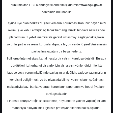
Potansiyel
%44.36
sunulmaktadır. Bu alanda yetkilendirilmiş kurumlar
www.spk.gov.tr
Getiri
adresinde bulunabilir.
Al
0
0
Ayrıca üye olan herkes "Kişisel Verilerin Korunması Kanunu" beyanımızı
Salı, 02 Haziran 2026
okumuş ve kabul etmiştir. Açılacak herhangi hukiki bir dava neticesinde
platformumuz yetkili merciler ile gerekli uzlaşmayı sağlayacaktır, lakin
zorunlu şartlar ve resmi kurumlar dışında hiç bir yerde Kişisel Verilerinizin
paylaşılmayacağını da beyan ederiz.
İlgili grup/internet sitesi/kanal hesabı bir yatırım kuruluşu değildir. Burada
gördükleriniz herhangi bir varlık için alım/satım yönlendirici nitelikte
tavsiye veya yorum niteliğinde paylaşımlar değildir, sadece yatırımcıların
En Yüksek Tahmin
50,90 ₺
kendisini geliştirmesi, ve bu piyasada bilinçli yatırımcıların çoğalması
Ortalama Fiyat Tahmini
49,51 ₺
maksadıyla bazı banka ve aracı kurumların raporlarını ve hedef fiyatlarını
En Düşük Tahmin
46,74 ₺
paylaşmaktadır.
Ortalama Getiri Potansiyeli
%40.40
Finansal okuryazarlığa katkı sunmak, neye/neden yatırım yapıldığını tam
manasıyla okuyabilmek için işin profesyonellerinin bakış açılarını,