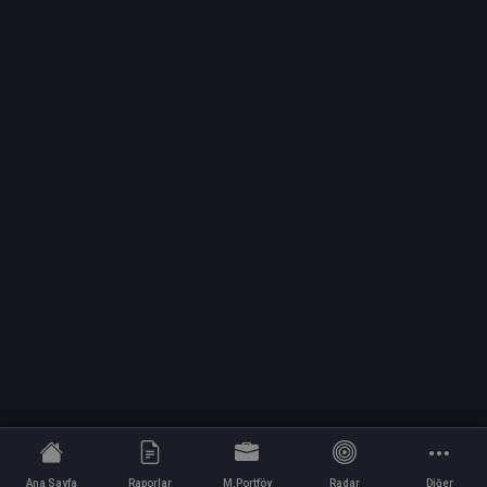
Ana Sayfa
Raporlar
M.Portföy
Radar
Diğer