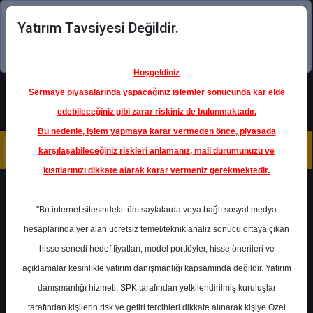
Yatırım Tavsiyesi Değildir.
Şimdi uygulamayı indirin!
Hoşgeldiniz
Sermaye piyasalarında yapacağınız işlemler sonucunda kar elde
edebileceğiniz gibi zarar riskiniz de bulunmaktadır.
Bu nedenle, işlem yapmaya karar vermeden önce, piyasada
karşılaşabileceğiniz riskleri anlamanız, mali durumunuzu ve
kısıtlarınızı dikkate alarak karar vermeniz gerekmektedir.
Geri Dön
"Bu internet sitesindeki tüm sayfalarda veya bağlı sosyal medya
hesaplarında yer alan ücretsiz temel/teknik analiz sonucu ortaya çıkan
hisse senedi hedef fiyatları, model portföyler, hisse önerileri ve
açıklamalar kesinlikle yatırım danışmanlığı kapsamında değildir. Yatırım
AGHOL
- ANADOLU GRUBU
HOLDING
danışmanlığı hizmeti, SPK tarafından yetkilendirilmiş kuruluşlar
Hedef Fiyat
50.90 ₺
tarafından kişilerin risk ve getiri tercihleri dikkate alınarak kişiye Özel