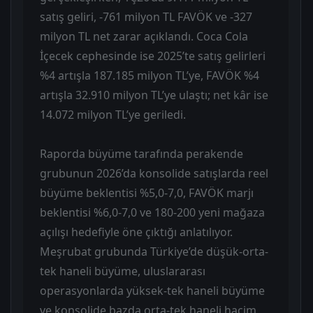
satış geliri, -761 milyon TL FAVÖK ve -327
milyon TL net zarar açıklandı. Coca Cola
İçecek cephesinde ise 2025’te satış gelirleri
%4 artışla 187.185 milyon TL’ye, FAVÖK %4
artışla 32.910 milyon TL’ye ulaştı; net kâr ise
14.072 milyon TL’ye geriledi.
Raporda büyüme tarafında perakende
grubunun 2026’da konsolide satışlarda reel
büyüme beklentisi %5,0-7,0, FAVÖK marjı
beklentisi %6,0-7,0 ve 180-200 yeni mağaza
açılışı hedefiyle öne çıktığı anlatılıyor.
Meşrubat grubunda Türkiye’de düşük-orta-
tek haneli büyüme, uluslararası
operasyonlarda yüksek-tek haneli büyüme
ve konsolide bazda orta-tek haneli hacim