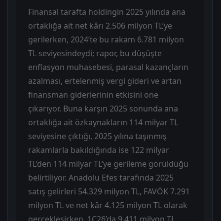
Finansal tarafta holdingin 2025 yılında ana
ortaklığa ait net kârı 2.506 milyon TL’ye
gerilerken, 2024’te bu rakam 6.781 milyon
TL seviyesindeydi; rapor, bu düşüşte
enflasyon muhasebesi, parasal kazançların
azalması, ertelenmiş vergi gideri ve artan
finansman giderlerinin etkisini öne
çıkarıyor. Buna karşın 2025 sonunda ana
ortaklığa ait özkaynakların 114 milyar TL
seviyesine çıktığı, 2025 yılına taşınmış
rakamlarla bakıldığında ise 122 milyar
TL’den 114 milyar TL’ye gerileme görüldüğü
belirtiliyor. Anadolu Efes tarafında 2025
satış gelirleri 54.329 milyon TL, FAVÖK 7.291
milyon TL ve net kâr 4.125 milyon TL olarak
gerçekleşirken, 1Ç26’da 9.411 milyon TL