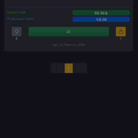
Hedef Fiyat
50.90 ₺
Potansiyel Getiri
%0.00
Al
0
0
Salı, 02 Haziran 2026
«
‹
1
›
»