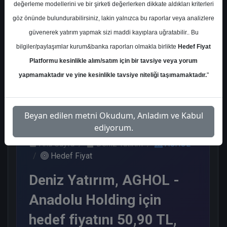
değerleme modellerini ve bir şirketi değerlerken dikkate aldıkları kriterleri
Kurum Sayısı
göz önünde bulundurabilirsiniz, lakin yalnızca bu raporlar veya analizlere
3
güvenerek yatırım yapmak sizi maddi kayıplara uğratabilir.. Bu
Al
Endeks Üstü Get.
bilgiler/paylaşımlar kurum&banka raporları olmakla birlikte
Hedef Fiyat
Platformu kesinlikle alım/satım için bir tavsiye veya yorum
2
1
yapmamaktadır ve yine kesinlikle tavsiye niteliği taşımamaktadır.
"
Salı, 02 Haziran 2026
Beyan edilen metni Okudum, Anladım ve Kabul
ediyorum.
Ana Sayfa
Deniz Yatırım
AGHOL
Hedef Fiyat
Deniz Yatırım, AGHOL -
Anadolu Holding için
hedef fiyatını 50,90 TL,