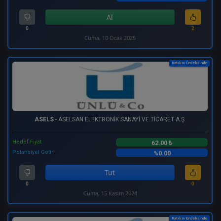
Al
0
2
Cuma, 10 Ocak 2025
Katılım Endeksinde
ASELS
- ASELSAN ELEKTRONİK SANAYİ VE TİCARET A.Ş.
Hedef Fiyat
62.00 ₺
Potansiyel Getiri
%0.00
Tut
0
0
Cuma, 15 Kasım 2024
Katılım Endeksinde