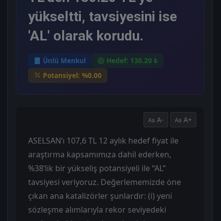
yükseltti, tavsiyesini ise
'AL' olarak korudu.
Ünlü Menkul
Hedef: 130.20 ₺
Potansiyel: %0.00
A-
A+
ASELSAN’ı 107,6 TL 12 aylık hedef fiyat ile
araştırma kapsamımıza dahil ederken,
%38’lik bir yükseliş potansiyeli ile “AL”
tavsiyesi veriyoruz. Değerlememizde öne
çıkan ana katalizörler şunlardır: (i) yeni
sözleşme alımlarıyla rekor seviyedeki