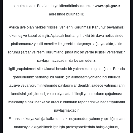
Potansiyel
%0.00
sunulmaktadır. Bu alanda yetkilendirilmiş kurumlar
www.spk.gov.tr
Getiri
adresinde bulunabilir.
Al
0
0
Ayrıca üye olan herkes "Kişisel Verilerin Korunması Kanunu" beyanımızı
Çarşamba, 12 Mart 2025
okumuş ve kabul etmiştir. Açılacak herhangi hukiki bir dava neticesinde
platformumuz yetkili merciler ile gerekli uzlaşmayı sağlayacaktır, lakin
zorunlu şartlar ve resmi kurumlar dışında hiç bir yerde Kişisel Verilerinizin
paylaşılmayacağını da beyan ederiz.
İlgili grup/internet sitesi/kanal hesabı bir yatırım kuruluşu değildir. Burada
gördükleriniz herhangi bir varlık için alım/satım yönlendirici nitelikte
tavsiye veya yorum niteliğinde paylaşımlar değildir, sadece yatırımcıların
En Yüksek Tahmin
551,80 ₺
kendisini geliştirmesi, ve bu piyasada bilinçli yatırımcıların çoğalması
Ortalama Fiyat Tahmini
460,58 ₺
maksadıyla bazı banka ve aracı kurumların raporlarını ve hedef fiyatlarını
En Düşük Tahmin
341,00 ₺
paylaşmaktadır.
Ortalama Getiri Potansiyeli
%29.01
Finansal okuryazarlığa katkı sunmak, neye/neden yatırım yapıldığını tam
manasıyla okuyabilmek için işin profesyonellerinin bakış açılarını,