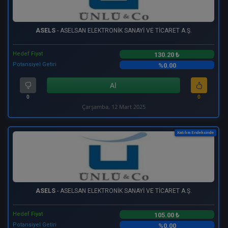
ASELS
- ASELSAN ELEKTRONİK SANAYİ VE TİCARET A.Ş.
Hedef Fiyat
130.20 ₺
Potansiyel Getiri
%0.00
Al
0
0
Çarşamba, 12 Mart 2025
Katılım Endeksinde
ASELS
- ASELSAN ELEKTRONİK SANAYİ VE TİCARET A.Ş.
Hedef Fiyat
105.00 ₺
Potansiyel Getiri
%0.00