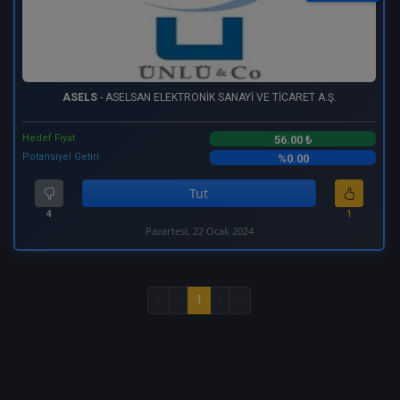
ASELS
- ASELSAN ELEKTRONİK SANAYİ VE TİCARET A.Ş.
Hedef Fiyat
56.00 ₺
Potansiyel Getiri
%0.00
Tut
4
1
Pazartesi, 22 Ocak 2024
«
‹
1
›
»