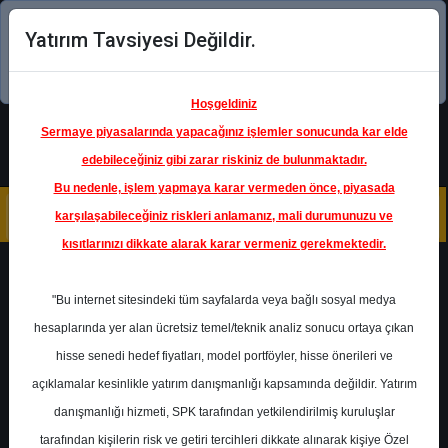
Yatırım Tavsiyesi Değildir.
Şimdi uygulamayı indirin!
Hoşgeldiniz
Sermaye piyasalarında yapacağınız işlemler sonucunda kar elde
edebileceğiniz gibi zarar riskiniz de bulunmaktadır.
Bu nedenle, işlem yapmaya karar vermeden önce, piyasada
karşılaşabileceğiniz riskleri anlamanız, mali durumunuzu ve
kısıtlarınızı dikkate alarak karar vermeniz gerekmektedir.
Geri Dön
"Bu internet sitesindeki tüm sayfalarda veya bağlı sosyal medya
Katılım Endeksinde
hesaplarında yer alan ücretsiz temel/teknik analiz sonucu ortaya çıkan
hisse senedi hedef fiyatları, model portföyler, hisse önerileri ve
açıklamalar kesinlikle yatırım danışmanlığı kapsamında değildir. Yatırım
ASELS
- ASELSAN ELEKTRONİK
SANAYİ VE TİCARET A.Ş.
danışmanlığı hizmeti, SPK tarafından yetkilendirilmiş kuruluşlar
Hedef Fiyat
130.20 ₺
tarafından kişilerin risk ve getiri tercihleri dikkate alınarak kişiye Özel