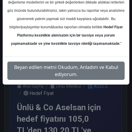
değerleme modellerini ve bir şirketi değerlerken dikkate aldıkları kriterleri
Kurum Sayısı
göz önünde bulundurabilirsiniz, lakin yalnızca bu raporlar veya analizlere
17
güvenerek yatırım yapmak sizi maddi kayıplara uğratabilir.. Bu
Al
Tut
End.
Endeks
bilgiler/paylaşımlar kurum&banka raporları olmakla birlikte
Hedef Fiyat
Paralel
Üstü Get.
Platformu kesinlikle alım/satım için bir tavsiye veya yorum
Get.
6
7
1
3
yapmamaktadır ve yine kesinlikle tavsiye niteliği taşımamaktadır.
"
Çarşamba, 12 Mart 2025
Beyan edilen metni Okudum, Anladım ve Kabul
ediyorum.
Ana Sayfa
Ünlü Menkul
ASELS
Hedef Fiyat
Ünlü & Co Aselsan için
hedef fiyatını 105,0
TL'den 130.20 TL'ye