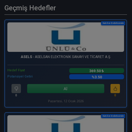
Geçmiş Hedefler
Katılım Endeksinde
ASELS
- ASELSAN ELEKTRONİK SANAYİ VE TİCARET A.Ş.
Hedef Fiyat
369.50 ₺
Potansiyel Getiri
%3.50
Al
0
0
Pazartesi, 12 Ocak 2026
Katılım Endeksinde