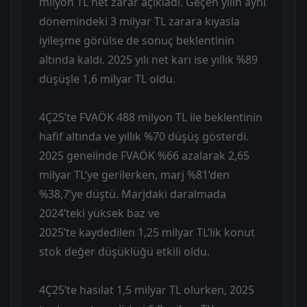
milyon TL net zarar açıkladı. Geçen yılın aynı
dönemindeki 3 milyar TL zarara kıyasla
iyileşme görülse de sonuç beklentinin
altında kaldı. 2025 yılı net karı ise yıllık %89
düşüşle 1,6 milyar TL oldu.
4Ç25’te FVAÖK 488 milyon TL ile beklentinin
hafif altında ve yıllık %70 düşüş gösterdi.
2025 genelinde FVAÖK %66 azalarak 2,65
milyar TL’ye gerilerken, marj %81’den
%38,7’ye düştü. Marjdaki daralmada
2024’teki yüksek baz ve
2025’te kaydedilen 1,25 milyar TL’lik konut
stok değer düşüklüğü etkili oldu.
4Ç25’te hasılat 1,5 milyar TL olurken, 2025