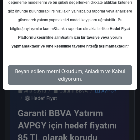
değerleme modellerini ve bir şirketi değerlerken dikkate aldıkları kriterleri
Kurum Sayısı
göz önünde bulundurabilirsiniz, lakin yalnızca bu raporlar veya analizlere
2
güvenerek yatırım yapmak sizi maddi kayıplara uğratabilir.. Bu
Al
Endeks Üstü Get.
bilgiler/paylaşımlar kurum&banka raporları olmakla birlikte
Hedef Fiyat
Platformu kesinlikle alım/satım için bir tavsiye veya yorum
1
1
yapmamaktadır ve yine kesinlikle tavsiye niteliği taşımamaktadır.
"
Salı, 03 Mart 2026
Beyan edilen metni Okudum, Anladım ve Kabul
ediyorum.
Ana Sayfa
Garanti BBVA
AVPGY
Hedef Fiyat
Garanti BBVA Yatırım
AVPGY için hedef fiyatını
85 TL olarak korudu,