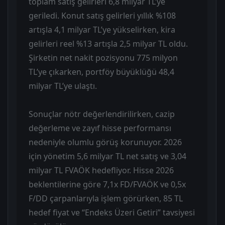
toplam satış gelirleri 6,8 milyar TL’ye
geriledi. Konut satış gelirleri yıllık %108
artışla 4,1 milyar TL’ye yükselirken, kira
gelirleri reel %13 artışla 2,5 milyar TL oldu.
Şirketin net nakit pozisyonu 775 milyon
TL’ye çıkarken, portföy büyüklüğü 48,4
milyar TL’ye ulaştı.
Sonuçlar nötr değerlendirilirken, cazip
değerleme ve zayıf hisse performansı
nedeniyle olumlu görüş korunuyor. 2026
için yönetim 5,6 milyar TL net satış ve 3,04
milyar TL FVAÖK hedefliyor. Hisse 2026
beklentilerine göre 7,1x FD/FVAÖK ve 0,5x
F/DD çarpanlarıyla işlem görürken, 85 TL
hedef fiyat ve “Endeks Üzeri Getiri” tavsiyesi