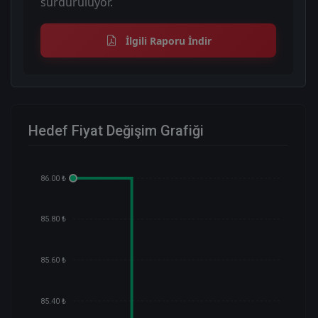
sürdürülüyor.
İlgili Raporu İndir
Hedef Fiyat Değişim Grafiği
86.00 ₺
85.80 ₺
85.60 ₺
85.40 ₺