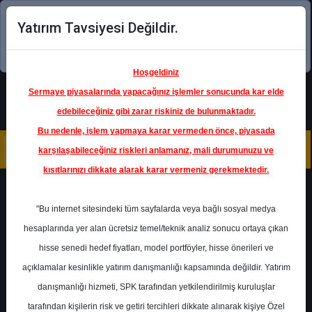
Yatırım Tavsiyesi Değildir.
Şimdi uygulamayı indirin!
Hoşgeldiniz
Sermaye piyasalarında yapacağınız işlemler sonucunda kar elde
edebileceğiniz gibi zarar riskiniz de bulunmaktadır.
Bu nedenle, işlem yapmaya karar vermeden önce, piyasada
karşılaşabileceğiniz riskleri anlamanız, mali durumunuzu ve
kısıtlarınızı dikkate alarak karar vermeniz gerekmektedir.
Geri Dön
"Bu internet sitesindeki tüm sayfalarda veya bağlı sosyal medya
Katılım Endeksinde
hesaplarında yer alan ücretsiz temel/teknik analiz sonucu ortaya çıkan
hisse senedi hedef fiyatları, model portföyler, hisse önerileri ve
açıklamalar kesinlikle yatırım danışmanlığı kapsamında değildir. Yatırım
AVPGY
- AVRUPAKENT GMYO
danışmanlığı hizmeti, SPK tarafından yetkilendirilmiş kuruluşlar
Hedef Fiyat
85.00 ₺
tarafından kişilerin risk ve getiri tercihleri dikkate alınarak kişiye Özel