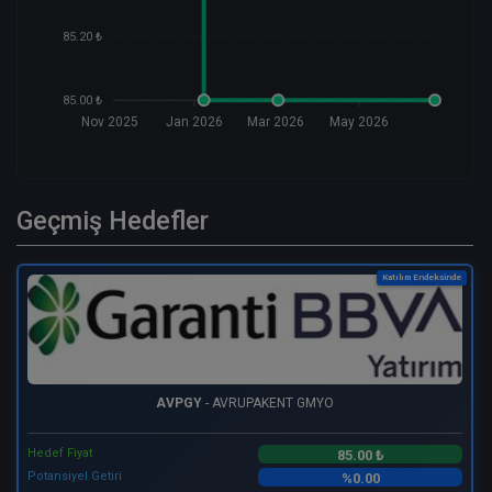
85.20 ₺
85.00 ₺
Nov 2025
Jan 2026
Mar 2026
May 2026
Geçmiş Hedefler
Katılım Endeksinde
AVPGY
- AVRUPAKENT GMYO
Hedef Fiyat
85.00 ₺
Potansiyel Getiri
%0.00