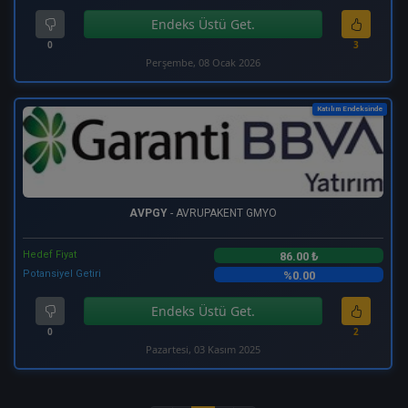
Endeks Üstü Get.
0
3
Perşembe, 08 Ocak 2026
Katılım Endeksinde
AVPGY
- AVRUPAKENT GMYO
Hedef Fiyat
86.00 ₺
Potansiyel Getiri
%0.00
Endeks Üstü Get.
0
2
Pazartesi, 03 Kasım 2025