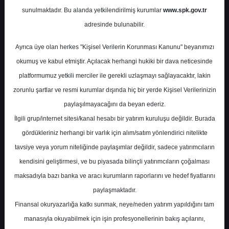
Potansiyel
%0.00
sunulmaktadır. Bu alanda yetkilendirilmiş kurumlar
www.spk.gov.tr
Getiri
adresinde bulunabilir.
Endeks Üstü
Get.
0
1
Ayrıca üye olan herkes "Kişisel Verilerin Korunması Kanunu" beyanımızı
Salı, 03 Mart 2026
okumuş ve kabul etmiştir. Açılacak herhangi hukiki bir dava neticesinde
platformumuz yetkili merciler ile gerekli uzlaşmayı sağlayacaktır, lakin
zorunlu şartlar ve resmi kurumlar dışında hiç bir yerde Kişisel Verilerinizin
paylaşılmayacağını da beyan ederiz.
İlgili grup/internet sitesi/kanal hesabı bir yatırım kuruluşu değildir. Burada
gördükleriniz herhangi bir varlık için alım/satım yönlendirici nitelikte
tavsiye veya yorum niteliğinde paylaşımlar değildir, sadece yatırımcıların
En Yüksek Tahmin
97,50 ₺
kendisini geliştirmesi, ve bu piyasada bilinçli yatırımcıların çoğalması
Ortalama Fiyat Tahmini
91,25 ₺
maksadıyla bazı banka ve aracı kurumların raporlarını ve hedef fiyatlarını
En Düşük Tahmin
85,00 ₺
paylaşmaktadır.
Ortalama Getiri Potansiyeli
Finansal okuryazarlığa katkı sunmak, neye/neden yatırım yapıldığını tam
%78.05
manasıyla okuyabilmek için işin profesyonellerinin bakış açılarını,