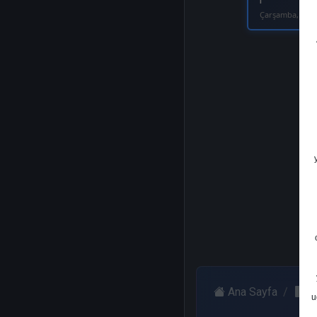
1
Çarşamba, 22 O
Ana Sayfa
H
u