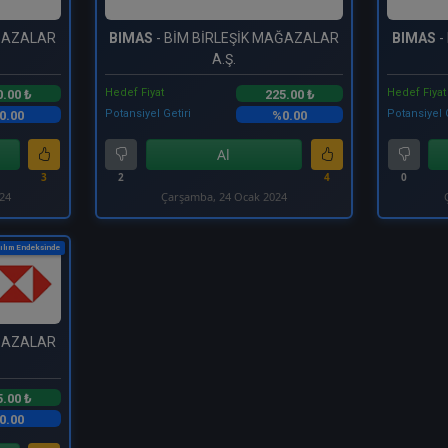
AĞAZALAR
BIMAS
- BİM BİRLEŞİK MAĞAZALAR
BIMAS
-
A.Ş.
Hedef Fiyat
Hedef Fiyat
0.00 ₺
225.00 ₺
Potansiyel Getiri
Potansiyel 
0.00
%0.00
Al
3
2
4
0
024
Çarşamba, 24 Ocak 2024
ılım Endeksinde
AĞAZALAR
5.00 ₺
0.00