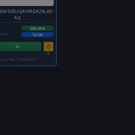
 BİM BİRLEŞİK MAĞAZALAR
A.Ş.
205.00 ₺
Getiri
%0.00
Al
0
Çarşamba, 18 Ekim 2023