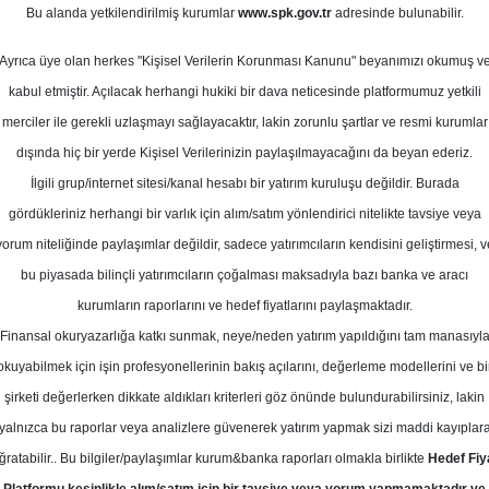
1
Bu alanda yetkilendirilmiş kurumlar
www.spk.gov.tr
adresinde bulunabilir.
cak 2025
Ortalama Getiri
Potansiyeli
Ayrıca üye olan herkes "Kişisel Verilerin Korunması Kanunu" beyanımızı okumuş v
kabul etmiştir. Açılacak herhangi hukiki bir dava neticesinde platformumuz yetkili
merciler ile gerekli uzlaşmayı sağlayacaktır, lakin zorunlu şartlar ve resmi kurumlar
Al
dışında hiç bir yerde Kişisel Verilerinizin paylaşılmayacağını da beyan ederiz.
İlgili grup/internet sitesi/kanal hesabı bir yatırım kuruluşu değildir. Burada
14
Kurum Sayısı
gördükleriniz herhangi bir varlık için alım/satım yönlendirici nitelikte tavsiye veya
20
T
yorum niteliğinde paylaşımlar değildir, sadece yatırımcıların kendisini geliştirmesi, v
bu piyasada bilinçli yatırımcıların çoğalması maksadıyla bazı banka ve aracı
kurumların raporlarını ve hedef fiyatlarını paylaşmaktadır.
Finansal okuryazarlığa katkı sunmak, neye/neden yatırım yapıldığını tam manasıyl
okuyabilmek için işin profesyonellerinin bakış açılarını, değerleme modellerini ve bi
Çarşamba, 22 Ocak 2025
şirketi değerlerken dikkate aldıkları kriterleri göz önünde bulundurabilirsiniz, lakin
yalnızca bu raporlar veya analizlere güvenerek yatırım yapmak sizi maddi kayıplar
SBC Yatırım
BIMAS
Hedef Fiyat
ğratabilir.. Bu bilgiler/paylaşımlar kurum&banka raporları olmakla birlikte
Hedef Fiy