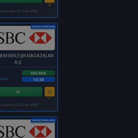
0
Perşembe, 22 Ocak 2026
Katılım Endeksinde
 BİM BİRLEŞİK MAĞAZALAR
A.Ş.
332.50 ₺
Getiri
%0.00
Al
1
Çarşamba, 22 Ocak 2025
Katılım Endeksinde