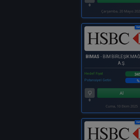
0
Çarşamba, 20 Mayıs 20
Kat
BIMAS
- BİM BİRLEŞİK M
A.Ş.
Hedef Fiyat
34
Potansiyel Getiri
%
Al
0
Cuma, 10 Ekim 2025
Kat