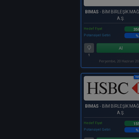
BIMAS
- BİM BİRLEŞİK M
A.Ş.
Hedef Fiyat
35
Potansiyel Getiri
%
Al
1
Perşembe, 20 Haziran 2
Kat
BIMAS
- BİM BİRLEŞİK M
A.Ş.
Hedef Fiyat
15
Potansiyel Getiri
%