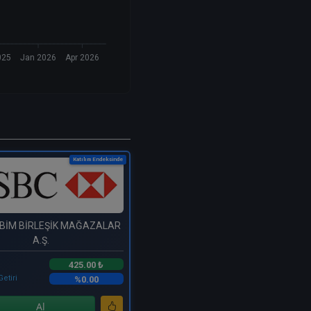
025
Jan 2026
Apr 2026
Katılım Endeksinde
 BİM BİRLEŞİK MAĞAZALAR
A.Ş.
425.00 ₺
Getiri
%0.00
Al