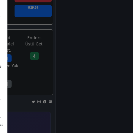
%29.59
e
End.
Endeks
Paralel
Üstü Get.
Get.
4
1
avsiye Yok
e
1
a
r
a
at