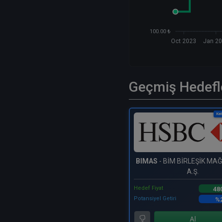
100.00 ₺
Oct 2023
Jan 2
Geçmiş Hedefl
Kat
BIMAS
- BİM BİRLEŞİK M
A.Ş.
Hedef Fiyat
48
Potansiyel Getiri
%2
Al