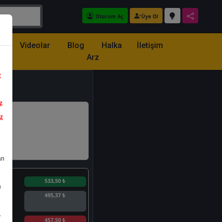
Oturum Aç
Üye Ol
z
Videolar
Blog
Halka
İletişim
Arz
z
z
iz
an
n
533,50 ₺
a
495,37 ₺
.
n
457,50 ₺