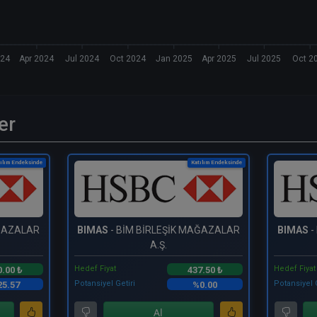
024
Apr 2024
Jul 2024
Oct 2024
Jan 2025
Apr 2025
Jul 2025
Oct 2
er
ılım Endeksinde
Katılım Endeksinde
AĞAZALAR
BIMAS
- BİM BİRLEŞİK MAĞAZALAR
BIMAS
-
A.Ş.
Hedef Fiyat
Hedef Fiyat
0.00 ₺
437.50 ₺
Potansiyel Getiri
Potansiyel 
5.57
%0.00
Al