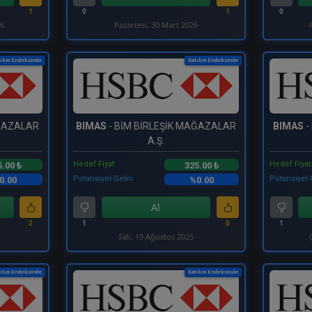
1
0
1
0
26
Pazartesi, 30 Mart 2026
ılım Endeksinde
Katılım Endeksinde
AĞAZALAR
BIMAS
- BİM BİRLEŞİK MAĞAZALAR
BIMAS
-
A.Ş.
Hedef Fiyat
Hedef Fiyat
5.00 ₺
325.00 ₺
Potansiyel Getiri
Potansiyel 
0.00
%0.00
Al
2
1
0
1
Salı, 19 Ağustos 2025
ılım Endeksinde
Katılım Endeksinde