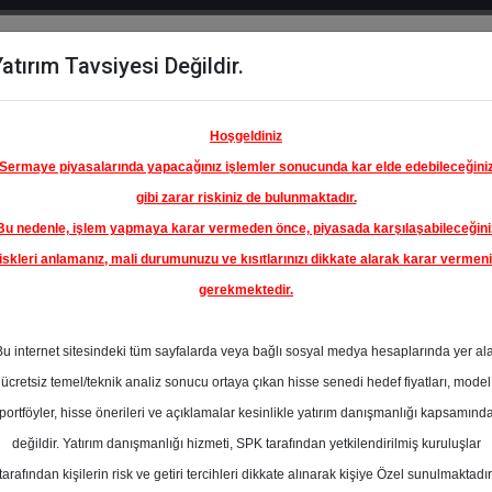
atırım Tavsiyesi Değildir.
del
Hisse
Öne
Raporlar
Partnerlerimi
y
Karşılaştır
Çıkanlar
Hoşgeldiniz
Sermaye piyasalarında yapacağınız işlemler sonucunda kar elde edebileceğini
gibi zarar riskiniz de bulunmaktadır.
Bu nedenle, işlem yapmaya karar vermeden önce, piyasada karşılaşabileceğini
ım Endeksinde
iskleri anlamanız, mali durumunuzu ve kısıtlarınızı dikkate alarak karar vermen
gerekmektedir.
BİRLEŞİK
 A.Ş.
Bu internet sitesindeki tüm sayfalarda veya bağlı sosyal medya hesaplarında yer al
332.50 ₺
ücretsiz temel/teknik analiz sonucu ortaya çıkan hisse senedi hedef fiyatları, model
En Yüksek Tahmi
%0.00
portföyler, hisse önerileri ve açıklamalar kesinlikle yatırım danışmanlığı kapsamınd
Ortalama Fiyat
değildir. Yatırım danışmanlığı hizmeti, SPK tarafından yetkilendirilmiş kuruluşlar
Tahmini
tarafından kişilerin risk ve getiri tercihleri dikkate alınarak kişiye Özel sunulmaktadır
En Düşük Tahmi