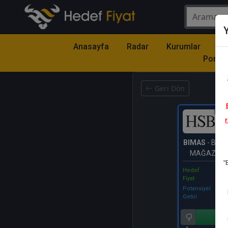
Y
Anasayfa
Radar
Kurumlar
Mo
Portfö
Geri Dön
Katıl
r
BIMAS
- BİM 
MAĞAZALAR
"
Hedef
Fiyat
Potansiyel
Getiri
Al