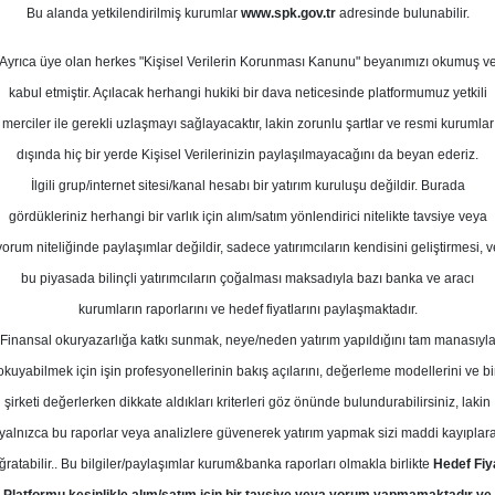
2
Bu alanda yetkilendirilmiş kurumlar
www.spk.gov.tr
adresinde bulunabilir.
m 2025
Ortalama Getiri
Potansiyeli
Ayrıca üye olan herkes "Kişisel Verilerin Korunması Kanunu" beyanımızı okumuş v
kabul etmiştir. Açılacak herhangi hukiki bir dava neticesinde platformumuz yetkili
merciler ile gerekli uzlaşmayı sağlayacaktır, lakin zorunlu şartlar ve resmi kurumlar
Al
dışında hiç bir yerde Kişisel Verilerinizin paylaşılmayacağını da beyan ederiz.
İlgili grup/internet sitesi/kanal hesabı bir yatırım kuruluşu değildir. Burada
14
Kurum Sayısı
gördükleriniz herhangi bir varlık için alım/satım yönlendirici nitelikte tavsiye veya
20
T
yorum niteliğinde paylaşımlar değildir, sadece yatırımcıların kendisini geliştirmesi, v
bu piyasada bilinçli yatırımcıların çoğalması maksadıyla bazı banka ve aracı
kurumların raporlarını ve hedef fiyatlarını paylaşmaktadır.
Finansal okuryazarlığa katkı sunmak, neye/neden yatırım yapıldığını tam manasıyl
okuyabilmek için işin profesyonellerinin bakış açılarını, değerleme modellerini ve bi
Cuma, 10 Ekim 2025
şirketi değerlerken dikkate aldıkları kriterleri göz önünde bulundurabilirsiniz, lakin
yalnızca bu raporlar veya analizlere güvenerek yatırım yapmak sizi maddi kayıplar
SBC Yatırım
BIMAS
Hedef Fiyat
ğratabilir.. Bu bilgiler/paylaşımlar kurum&banka raporları olmakla birlikte
Hedef Fiy