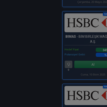
Çarşamba, 20 Mayıs 20
Kat
BIMAS
- BİM BİRLEŞİK M
A.Ş.
Hedef Fiyat
34
Potansiyel Getiri
%
Al
0
Cuma, 10 Ekim 2025
Kat