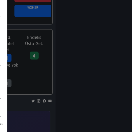
%29.59
e
End.
Endeks
Paralel
Üstü Get.
Get.
4
1
avsiye Yok
e
1
a
r
a
at