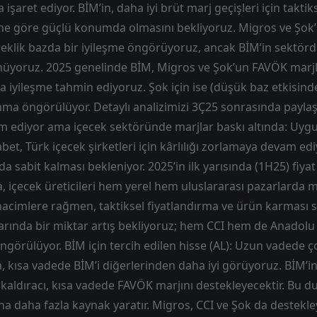
işaret ediyor. BİM’in, daha iyi brüt marj geçişleri için taktik
ine göre güçlü konumda olmasını bekliyoruz. Migros ve Şok’
eklik bazda bir iyileşme öngörüyoruz, ancak BİM’in sektördek
üyoruz. 2025 genelinde BİM, Migros ve Şok’un FAVÖK marj
olsa iyileşme tahmin ediyoruz. Şok için ise (düşük baz etkisi
anma öngörülüyor. Detaylı analizimizi 3Ç25 sonrasında payla
am ediyor ama içecek sektöründe marjlar baskı altında: Uygun
et, Türk içecek şirketleri için kârlılığı zorlamaya devam edi
da sabit kalması bekleniyor. 2025’in ilk yarısında (1H25) fiyat
a, içecek üreticileri hem yerel hem uluslararası pazarlarda m
i hacimlere rağmen, taktiksel fiyatlandırma ve ürün karması s
rında bir miktar artış bekliyoruz; hem CCI hem de Anadolu E
öngörülüyor. BİM için tercih edilen hisse (AL): Uzun vadede ç
da, kısa vadede BİM’i diğerlerinden daha iyi görüyoruz. BİM’i
et kaldıracı, kısa vadede FAVÖK marjını destekleyecektir. Bu 
a daha fazla kaynak yaratır. Migros, CCI ve Şok da destekley