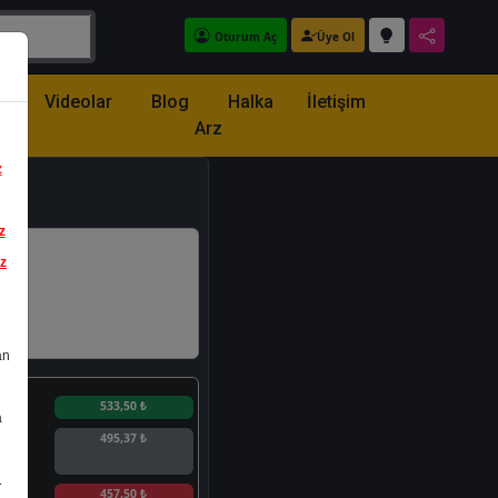
Oturum Aç
Üye Ol
z
Videolar
Blog
Halka
İletişim
Arz
z
z
iz
an
n
533,50 ₺
a
495,37 ₺
.
n
457,50 ₺