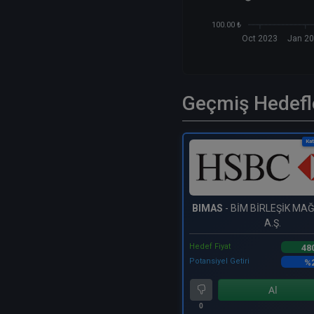
100.00 ₺
Oct 2023
Jan 2
Geçmiş Hedefl
Kat
BIMAS
- BİM BİRLEŞİK M
A.Ş.
Hedef Fiyat
48
Potansiyel Getiri
%2
Al
0