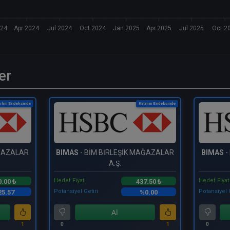
024
Apr 2024
Jul 2024
Oct 2024
Jan 2025
Apr 2025
Jul 2025
Oct 2
er
ılım Endeksinde
Katılım Endeksinde
AĞAZALAR
BIMAS
- BİM BİRLEŞİK MAĞAZALAR
BIMAS
-
A.Ş.
Hedef Fiyat
Hedef Fiyat
0.00 ₺
437.50 ₺
Potansiyel Getiri
Potansiyel 
5.57
%0.00
Al
1
0
1
0