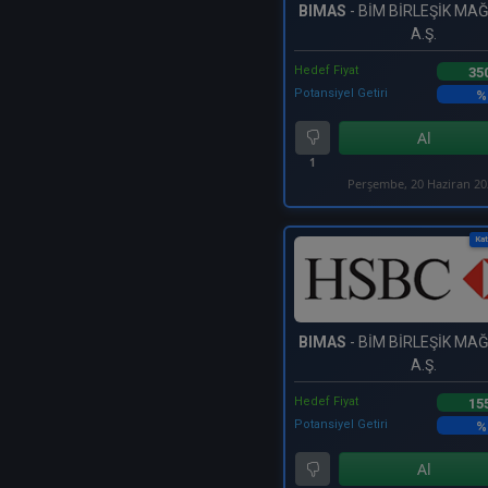
BIMAS
- BİM BİRLEŞİK M
A.Ş.
Hedef Fiyat
35
Potansiyel Getiri
%
Al
1
Perşembe, 20 Haziran 2
Kat
BIMAS
- BİM BİRLEŞİK M
A.Ş.
Hedef Fiyat
15
Potansiyel Getiri
%
Al