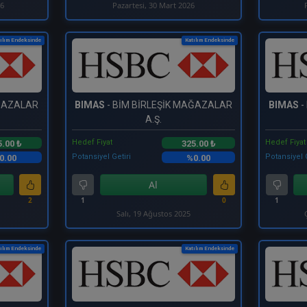
26
Pazartesi, 30 Mart 2026
ılım Endeksinde
Katılım Endeksinde
AĞAZALAR
BIMAS
- BİM BİRLEŞİK MAĞAZALAR
BIMAS
-
A.Ş.
Hedef Fiyat
Hedef Fiyat
5.00 ₺
325.00 ₺
Potansiyel Getiri
Potansiyel 
0.00
%0.00
Al
2
1
0
1
Salı, 19 Ağustos 2025
ılım Endeksinde
Katılım Endeksinde