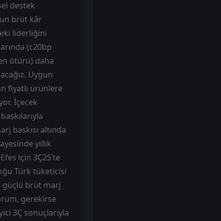
sel destek
un brüt kâr
i liderliğini
larında (c20bp
nden ötürü) daha
şacağız. Uygun
 fiyatlı ürünlere
yor. İçecek
 baskılarıyla
arj baskısı altında
ayesinde yıllık
fes için 3Ç25’te
oğu Türk tüketicisi
n güçlü brüt marj
durum, gerekirse
ici 3Ç sonuçlarıyla