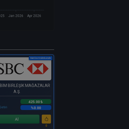
025
Jan 2026
Apr 2026
Katılım Endeksinde
 BİM BİRLEŞİK MAĞAZALAR
A.Ş.
425.00 ₺
Getiri
%0.00
Al
0