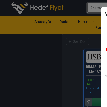
Y
Anasayfa
Radar
Kurumlar
Mo
Portfö
Geri Dön
Katıl
r
BIMAS
- BİM 
MAĞAZALAR
"
Hedef
Fiyat
Potansiyel
Getiri
Al