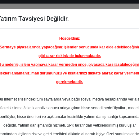
atırım Tavsiyesi Değildir.
del
Hisse
Öne
Raporlar
Partnerlerimi
y
Karşılaştır
Çıkanlar
Hoşgeldiniz
Sermaye piyasalarında yapacağınız işlemler sonucunda kar elde edebileceğini
gibi zarar riskiniz de bulunmaktadır.
Bu nedenle, işlem yapmaya karar vermeden önce, piyasada karşılaşabileceğini
ım Endeksinde
iskleri anlamanız, mali durumunuzu ve kısıtlarınızı dikkate alarak karar vermen
gerekmektedir.
BİRLEŞİK
 A.Ş.
Bu internet sitesindeki tüm sayfalarda veya bağlı sosyal medya hesaplarında yer al
345.00 ₺
ücretsiz temel/teknik analiz sonucu ortaya çıkan hisse senedi hedef fiyatları, model
En Yüksek Tahmi
%0.00
portföyler, hisse önerileri ve açıklamalar kesinlikle yatırım danışmanlığı kapsamınd
Ortalama Fiyat
değildir. Yatırım danışmanlığı hizmeti, SPK tarafından yetkilendirilmiş kuruluşlar
Tahmini
tarafından kişilerin risk ve getiri tercihleri dikkate alınarak kişiye Özel sunulmaktadır
En Düşük Tahmi