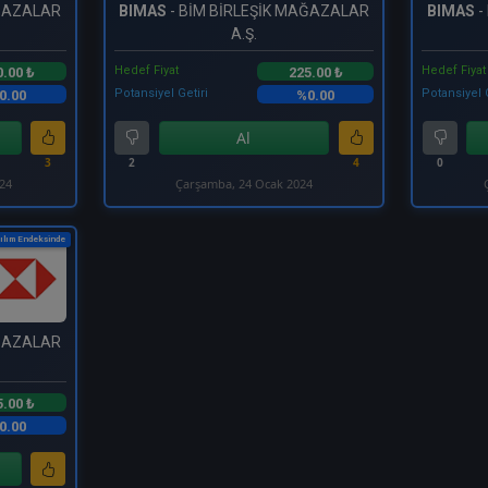
AĞAZALAR
BIMAS
- BİM BİRLEŞİK MAĞAZALAR
BIMAS
-
A.Ş.
Hedef Fiyat
Hedef Fiyat
0.00 ₺
225.00 ₺
Potansiyel Getiri
Potansiyel 
0.00
%0.00
Al
3
2
4
0
024
Çarşamba, 24 Ocak 2024
ılım Endeksinde
AĞAZALAR
5.00 ₺
0.00