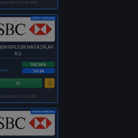
Perşembe, 22 Ocak 2026
Katılım Endeksinde
 BİM BİRLEŞİK MAĞAZALAR
A.Ş.
332.50 ₺
Getiri
%0.00
Al
1
Çarşamba, 22 Ocak 2025
Katılım Endeksinde