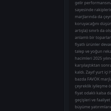
gelir performansına 
sayesinde rakipler
marjlarında da çeyr
koruyacağını düşün
artışla) sınırlı da 
anlamlı bir toparl
fiyatlı ürünler dev
talep ve yoğun rekab
hacimleri 2025 yılın
karşılaştıktan sonr
kaldı. Zayıf yurt iç
bazda FAVÖK marjla
çeyreklik iyileşme 
fiyat odaklı kalsa 
geçişleri ve faaliy
büyüme yatırımların