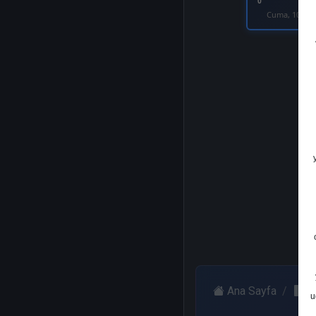
0
Cuma, 10 Eki
Ana Sayfa
H
u