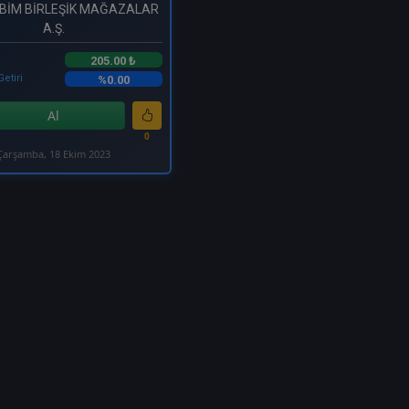
 BİM BİRLEŞİK MAĞAZALAR
A.Ş.
205.00 ₺
Getiri
%0.00
Al
0
Çarşamba, 18 Ekim 2023