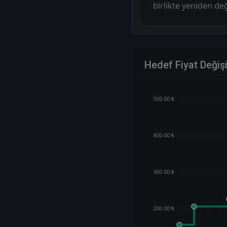
birlikte yeniden de
Hedef Fiyat Değiş
500.00 ₺
400.00 ₺
300.00 ₺
200.00 ₺