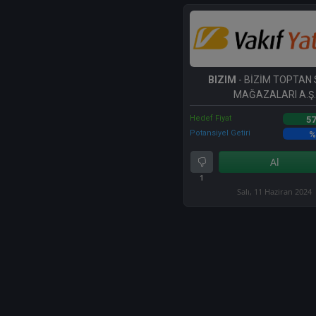
BIZIM
- BİZİM TOPTAN 
MAĞAZALARI A.Ş.
Hedef Fiyat
57
Potansiyel Getiri
%
Al
1
Salı, 11 Haziran 2024