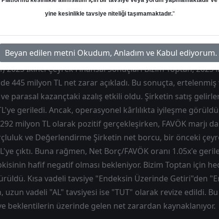
Platformu kesinlikle alım/satım için bir tavsiye veya yorum yapmamaktadır ve
Hedef: 34.00 ₺
Potansiyel: %0.00
yine kesinlikle tavsiye niteliği taşımamaktadır.
"
Beyan edilen metni Okudum, Anladım ve Kabul ediyorum.
) 2025 İkinci Çeyrek Finansal Sonuçları Bizim Toptan, 2025'i
nde 445 milyon TL net zarar açıkladı. Bu sonuçta, ertelenmiş 
e parasal kazançtaki azalış etkili oldu. Şirketin satış gelirler
TL'ye geriledi. Ancak, operasyonel kârlılıkta iyileşme görüldü
292 milyon TL olarak pozitif gerçekleşirken, FAVÖK marjı da 
rçluluk ve Değerlendirme Şirketin net borcu, bir önceki çe
 TL'ye çıktı. Buna rağmen, Net Borç/FAVÖK oranı 1.05x'e geril
kisinin hafif negatif olması bekleniyor. Bizim Toptan için he
ürüldü. Kısa vadeli tavsiye "Endeksin Üzerinde Getiri"den "
n, uzun vadeli "AL" tavsiyesi ise "TUT" olarak revize edildi. Bu
ve beklentilerin üzerinde gelen net zarardan kaynaklanıyor.