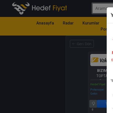
Y
Anasayfa
Radar
Kurumlar
Mo
Portfö
Geri Dön
r
BIZIM
- B
TOPTAN S
"
MAĞAZALAR
Hedef Fiyat
Potansiyel
Getiri
Tut
0