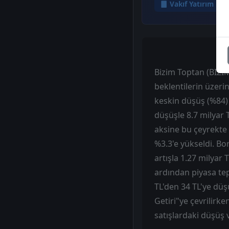
Vakıf Yatırım
Bizim Toptan (BIZIM
beklentilerin üzeri
keskin düşüş (%84) v
düşüşle 8.7 milyar 
aksine bu çeyrekte 
%3.3'e yükseldi. Bo
artışla 1.27 milyar
ardından piyasa tep
TL'den 34 TL'ye düş
Getiri"ye çevrilirke
satışlardaki düşüş 