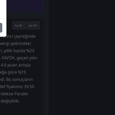
A-
A+
n ikinci çeyreğinde
vergi gelirindeki
i, yıllık bazda %23
. FAVÖK, geçen yılın
4.6 puan artışla
yreğe göre %19
edi. Bu sonuçların
def fiyatımız 39.50
Endekse Paralel
 değişiklik,