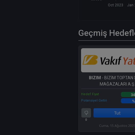
Oct 2023
Jan
Geçmiş Hedefl
BIZIM
- BİZİM TOPTAN 
MAĞAZALARI A.Ş.
Hedef Fiyat
34
Potansiyel Getiri
%
Tut
0
Cuma, 15 Ağustos 202