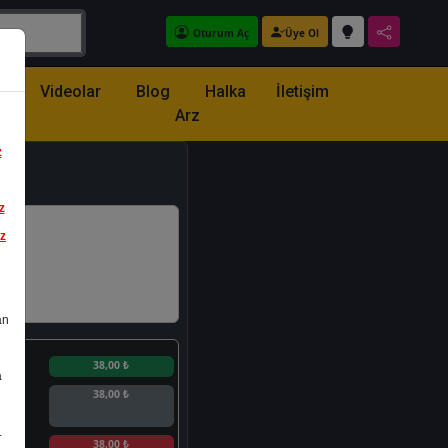
Oturum Aç
Üye Ol
z
Videolar
Blog
Halka
İletişim
Arz
z
z
iz
an
n
38,00 ₺
a
38,00 ₺
.
n
38,00 ₺