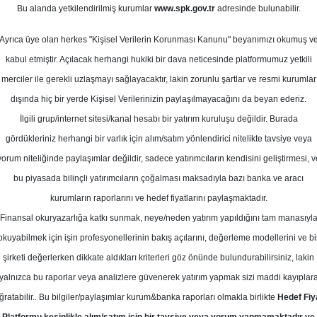
tos 2025
Bu alanda yetkilendirilmiş kurumlar
www.spk.gov.tr
adresinde bulunabilir.
Ortalama Getiri
Potansiyeli
Ayrıca üye olan herkes "Kişisel Verilerin Korunması Kanunu" beyanımızı okumuş v
kabul etmiştir. Açılacak herhangi hukiki bir dava neticesinde platformumuz yetkili
merciler ile gerekli uzlaşmayı sağlayacaktır, lakin zorunlu şartlar ve resmi kurumlar
dışında hiç bir yerde Kişisel Verilerinizin paylaşılmayacağını da beyan ederiz.
Kurum Sayısı
İlgili grup/internet sitesi/kanal hesabı bir yatırım kuruluşu değildir. Burada
1
gördükleriniz herhangi bir varlık için alım/satım yönlendirici nitelikte tavsiye veya
yorum niteliğinde paylaşımlar değildir, sadece yatırımcıların kendisini geliştirmesi, v
Cuma, 15 Ağustos 2025
bu piyasada bilinçli yatırımcıların çoğalması maksadıyla bazı banka ve aracı
kurumların raporlarını ve hedef fiyatlarını paylaşmaktadır.
Finansal okuryazarlığa katkı sunmak, neye/neden yatırım yapıldığını tam manasıyl
akıf Yatırım
BIZIM
Hedef Fiyat
okuyabilmek için işin profesyonellerinin bakış açılarını, değerleme modellerini ve bi
ım, BIZIM-Bizim Toptan için hedef fi
şirketi değerlerken dikkate aldıkları kriterleri göz önünde bulundurabilirsiniz, lakin
yalnızca bu raporlar veya analizlere güvenerek yatırım yapmak sizi maddi kayıplar
'ye, tavsiyesini "al" dan "tut"a indir
ğratabilir.. Bu bilgiler/paylaşımlar kurum&banka raporları olmakla birlikte
Hedef Fiy