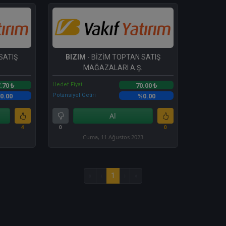
SATIŞ
BIZIM
- BİZİM TOPTAN SATIŞ
MAĞAZALARI A.Ş.
Hedef Fiyat
.70 ₺
70.00 ₺
Potansiyel Getiri
0.00
%0.00
Al
4
0
0
Cuma, 11 Ağustos 2023
«
‹
1
›
»