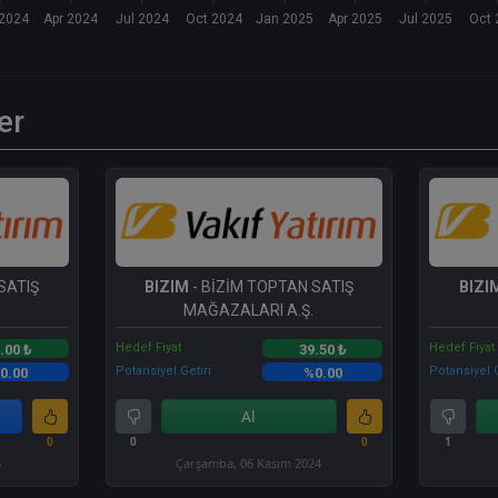
 2024
Apr 2024
Jul 2024
Oct 2024
Jan 2025
Apr 2025
Jul 2025
Oct 
er
SATIŞ
BIZIM
- BİZİM TOPTAN SATIŞ
BIZI
MAĞAZALARI A.Ş.
Hedef Fiyat
Hedef Fiyat
.00 ₺
39.50 ₺
Potansiyel Getiri
Potansiyel G
0.00
%0.00
Al
0
0
0
1
5
Çarşamba, 06 Kasım 2024