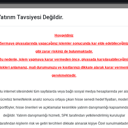
atırım Tavsiyesi Değildir.
del
Hisse
Öne
Raporlar
Partnerlerimi
y
Karşılaştır
Çıkanlar
Hoşgeldiniz
Sermaye piyasalarında yapacağınız işlemler sonucunda kar elde edebileceğini
gibi zarar riskiniz de bulunmaktadır.
Bu nedenle, işlem yapmaya karar vermeden önce, piyasada karşılaşabileceğini
iskleri anlamanız, mali durumunuzu ve kısıtlarınızı dikkate alarak karar vermen
gerekmektedir.
İZİM
ATIŞ
Bu internet sitesindeki tüm sayfalarda veya bağlı sosyal medya hesaplarında yer al
I A.Ş.
34.00 ₺
ücretsiz temel/teknik analiz sonucu ortaya çıkan hisse senedi hedef fiyatları, model
%0.00
En Yüksek Tahmi
portföyler, hisse önerileri ve açıklamalar kesinlikle yatırım danışmanlığı kapsamınd
Ortalama Fiyat
değildir. Yatırım danışmanlığı hizmeti, SPK tarafından yetkilendirilmiş kuruluşlar
Tahmini
tarafından kişilerin risk ve getiri tercihleri dikkate alınarak kişiye Özel sunulmaktadır
0
En Düşük Tahmi