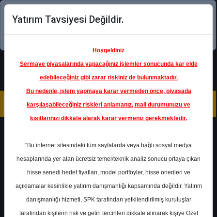
Yatırım Tavsiyesi Değildir.
Şimdi uygulamayı indirin!
Hoşgeldiniz
Sermaye piyasalarında yapacağınız işlemler sonucunda kar elde
edebileceğiniz gibi zarar riskiniz de bulunmaktadır.
Bu nedenle, işlem yapmaya karar vermeden önce, piyasada
karşılaşabileceğiniz riskleri anlamanız, mali durumunuzu ve
kısıtlarınızı dikkate alarak karar vermeniz gerekmektedir.
Geri Dön
"Bu internet sitesindeki tüm sayfalarda veya bağlı sosyal medya
hesaplarında yer alan ücretsiz temel/teknik analiz sonucu ortaya çıkan
hisse senedi hedef fiyatları, model portföyler, hisse önerileri ve
açıklamalar kesinlikle yatırım danışmanlığı kapsamında değildir. Yatırım
DESA
- DESA DERİ SANAYİ VE
TİCARET A.Ş.
danışmanlığı hizmeti, SPK tarafından yetkilendirilmiş kuruluşlar
Hedef Fiyat
18.00 ₺
tarafından kişilerin risk ve getiri tercihleri dikkate alınarak kişiye Özel