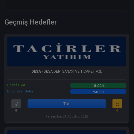
Geçmiş Hedefler
DESA
- DESA DERİ SANAYİ VE TİCARET A.Ş.
Hedef Fiyat
18.00 ₺
Potansiyel Getiri
%0.00
Tut
0
0
Perşembe, 21 Ağustos 2025