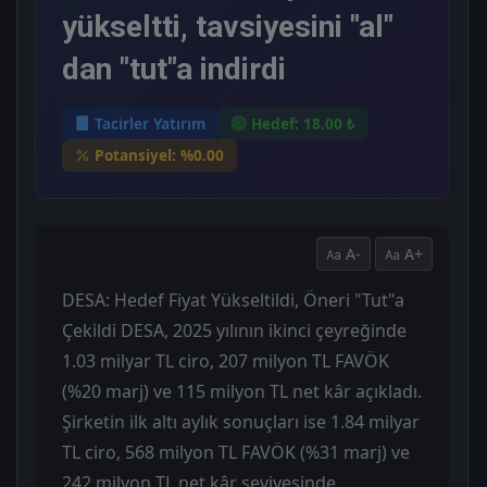
yükseltti, tavsiyesini "al"
dan "tut"a indirdi
Tacirler Yatırım
Hedef: 18.00 ₺
Potansiyel: %0.00
A-
A+
DESA: Hedef Fiyat Yükseltildi, Öneri "Tut"a
Çekildi DESA, 2025 yılının ikinci çeyreğinde
1.03 milyar TL ciro, 207 milyon TL FAVÖK
(%20 marj) ve 115 milyon TL net kâr açıkladı.
Şirketin ilk altı aylık sonuçları ise 1.84 milyar
TL ciro, 568 milyon TL FAVÖK (%31 marj) ve
242 milyon TL net kâr seviyesinde