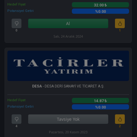
Hedef Fiyat
32.00 ₺
Potansiyel Getiri
%0.00
Al
0
1
Salı, 24 Aralık 2024
DESA
- DESA DERİ SANAYİ VE TİCARET A.Ş.
Hedef Fiyat
14.87 ₺
Potansiyel Getiri
%0.00
Tavsiye Yok
4
2
Pazartesi, 20 Kasım 2023