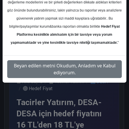
değerleme modellerini ve bir şirketi değerlerken dikkate aldıkları kriterleri
Kurum Sayısı
göz önünde bulundurabilirsiniz, lakin yalnızca bu raporlar veya analizlere
1
güvenerek yatırım yapmak sizi maddi kayıplara uğratabilir.. Bu
Al
bilgiler/paylaşımlar kurum&banka raporları olmakla birlikte
Hedef Fiyat
Platformu kesinlikle alım/satım için bir tavsiye veya yorum
1
yapmamaktadır ve yine kesinlikle tavsiye niteliği taşımamaktadır.
"
Perşembe, 21 Ağustos 2025
Beyan edilen metni Okudum, Anladım ve Kabul
ediyorum.
Ana Sayfa
Tacirler Yatırım
DESA
Hedef Fiyat
Tacirler Yatırım, DESA-
DESA için hedef fiyatını
16 TL'den 18 TL'ye