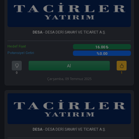
DESA
- DESA DERİ SANAYİ VE TİCARET A.Ş.
Hedef Fiyat
16.00 ₺
Potansiyel Getiri
%0.00
Al
0
1
Çarşamba, 09 Temmuz 2025
DESA
- DESA DERİ SANAYİ VE TİCARET A.Ş.