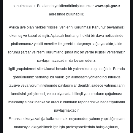
Potansiyel
%0.00
sunulmaktadır. Bu alanda yetkilendirilmiş kurumlar
www.spk.gov.tr
Getiri
adresinde bulunabilir.
Tut
0
0
Ayrıca üye olan herkes "Kişisel Verilerin Korunması Kanunu" beyanımızı
Perşembe, 21 Ağustos 2025
okumuş ve kabul etmiştir. Açılacak herhangi hukiki bir dava neticesinde
platformumuz yetkili merciler ile gerekli uzlaşmayı sağlayacaktır, lakin
zorunlu şartlar ve resmi kurumlar dışında hiç bir yerde Kişisel Verilerinizin
paylaşılmayacağını da beyan ederiz.
İlgili grup/internet sitesi/kanal hesabı bir yatırım kuruluşu değildir. Burada
gördükleriniz herhangi bir varlık için alım/satım yönlendirici nitelikte
tavsiye veya yorum niteliğinde paylaşımlar değildir, sadece yatırımcıların
En Yüksek Tahmin
18,00 ₺
kendisini geliştirmesi, ve bu piyasada bilinçli yatırımcıların çoğalması
Ortalama Fiyat Tahmini
18,00 ₺
maksadıyla bazı banka ve aracı kurumların raporlarını ve hedef fiyatlarını
En Düşük Tahmin
18,00 ₺
paylaşmaktadır.
Ortalama Getiri Potansiyeli
%88.48
Finansal okuryazarlığa katkı sunmak, neye/neden yatırım yapıldığını tam
manasıyla okuyabilmek için işin profesyonellerinin bakış açılarını,