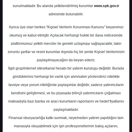
Potansiyel
%38.96
sunulmaktadır. Bu alanda yetkilendirilmiş kurumlar
www.spk.gov.tr
Getiri
adresinde bulunabilir.
Tavsiye Yok
0
0
Ayrıca üye olan herkes "Kişisel Verilerin Korunması Kanunu" beyanımızı
Pazartesi, 03 Mart 2025
okumuş ve kabul etmiştir. Açılacak herhangi hukiki bir dava neticesinde
platformumuz yetkili merciler ile gerekli uzlaşmayı sağlayacaktır, lakin
zorunlu şartlar ve resmi kurumlar dışında hiç bir yerde Kişisel Verilerinizin
paylaşılmayacağını da beyan ederiz.
İlgili grup/internet sitesi/kanal hesabı bir yatırım kuruluşu değildir. Burada
gördükleriniz herhangi bir varlık için alım/satım yönlendirici nitelikte
tavsiye veya yorum niteliğinde paylaşımlar değildir, sadece yatırımcıların
En Yüksek Tahmin
305,00 ₺
kendisini geliştirmesi, ve bu piyasada bilinçli yatırımcıların çoğalması
Ortalama Fiyat Tahmini
250,76 ₺
maksadıyla bazı banka ve aracı kurumların raporlarını ve hedef fiyatlarını
En Düşük Tahmin
200,00 ₺
paylaşmaktadır.
Ortalama Getiri Potansiyeli
%29.06
Finansal okuryazarlığa katkı sunmak, neye/neden yatırım yapıldığını tam
manasıyla okuyabilmek için işin profesyonellerinin bakış açılarını,