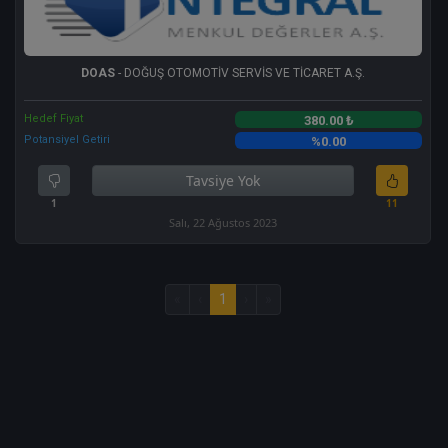
DOAS
- DOĞUŞ OTOMOTİV SERVİS VE TİCARET A.Ş.
Hedef Fiyat
380.00 ₺
Potansiyel Getiri
%0.00
Tavsiye Yok
1
11
Salı, 22 Ağustos 2023
«
‹
1
›
»