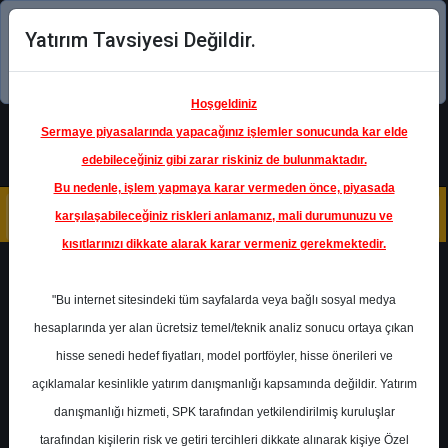
Yatırım Tavsiyesi Değildir.
Şimdi uygulamayı indirin!
Hoşgeldiniz
Sermaye piyasalarında yapacağınız işlemler sonucunda kar elde
edebileceğiniz gibi zarar riskiniz de bulunmaktadır.
Bu nedenle, işlem yapmaya karar vermeden önce, piyasada
karşılaşabileceğiniz riskleri anlamanız, mali durumunuzu ve
kısıtlarınızı dikkate alarak karar vermeniz gerekmektedir.
Geri Dön
"Bu internet sitesindeki tüm sayfalarda veya bağlı sosyal medya
hesaplarında yer alan ücretsiz temel/teknik analiz sonucu ortaya çıkan
hisse senedi hedef fiyatları, model portföyler, hisse önerileri ve
açıklamalar kesinlikle yatırım danışmanlığı kapsamında değildir. Yatırım
DOAS
- DOĞUŞ OTOMOTİV
SERVİS VE TİCARET A.Ş.
danışmanlığı hizmeti, SPK tarafından yetkilendirilmiş kuruluşlar
Hedef Fiyat
270.00 ₺
tarafından kişilerin risk ve getiri tercihleri dikkate alınarak kişiye Özel