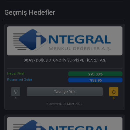
Geçmiş Hedefler
DOAS
- DOĞUŞ OTOMOTİV SERVİS VE TİCARET A.Ş.
Hedef Fiyat
270.00 ₺
Potansiyel Getiri
%38.96
Tavsiye Yok
0
0
Pazartesi, 03 Mart 2025