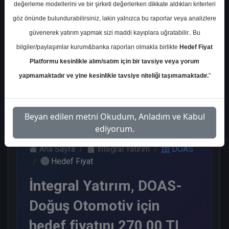
değerleme modellerini ve bir şirketi değerlerken dikkate aldıkları kriterleri
Kurum Sayısı
göz önünde bulundurabilirsiniz, lakin yalnızca bu raporlar veya analizlere
14
güvenerek yatırım yapmak sizi maddi kayıplara uğratabilir.. Bu
Al
Tut
End.
Endeks
bilgiler/paylaşımlar kurum&banka raporları olmakla birlikte
Hedef Fiyat
Paralel
Üstü Get.
Get.
Platformu kesinlikle alım/satım için bir tavsiye veya yorum
5
6
2
1
yapmamaktadır ve yine kesinlikle tavsiye niteliği taşımamaktadır.
"
Pazartesi, 03 Mart 2025
Beyan edilen metni Okudum, Anladım ve Kabul
ediyorum.
Ana Sayfa
İntegral Yatırım
DOAS
Hedef Fiyat
İntegral Yatırım, DOAS-
Doğuş Otomotiv için
hedef fiyatını 270,00 TL