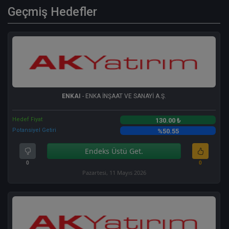
Geçmiş Hedefler
ENKAI
- ENKA İNŞAAT VE SANAYİ A.Ş.
Hedef Fiyat
130.00 ₺
Potansiyel Getiri
%50.55
Endeks Üstü Get.
0
0
Pazartesi, 11 Mayıs 2026