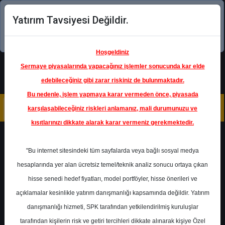
Yatırım Tavsiyesi Değildir.
Şimdi uygulamayı indirin!
Hoşgeldiniz
Sermaye piyasalarında yapacağınız işlemler sonucunda kar elde
edebileceğiniz gibi zarar riskiniz de bulunmaktadır.
Bu nedenle, işlem yapmaya karar vermeden önce, piyasada
karşılaşabileceğiniz riskleri anlamanız, mali durumunuzu ve
kısıtlarınızı dikkate alarak karar vermeniz gerekmektedir.
Geri Dön
"Bu internet sitesindeki tüm sayfalarda veya bağlı sosyal medya
hesaplarında yer alan ücretsiz temel/teknik analiz sonucu ortaya çıkan
hisse senedi hedef fiyatları, model portföyler, hisse önerileri ve
açıklamalar kesinlikle yatırım danışmanlığı kapsamında değildir. Yatırım
ENKAI
- ENKA İNŞAAT VE SANAYİ
A.Ş.
danışmanlığı hizmeti, SPK tarafından yetkilendirilmiş kuruluşlar
Hedef Fiyat
130.00 ₺
tarafından kişilerin risk ve getiri tercihleri dikkate alınarak kişiye Özel