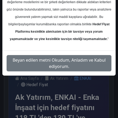
değerleme modellerini ve bir şirketi değerlerken dikkate aldıkları kriterleri
Kurum Sayısı
göz önünde bulundurabilirsiniz, lakin yalnızca bu raporlar veya analizlere
10
güvenerek yatırım yapmak sizi maddi kayıplara uğratabilir.. Bu
Al
Tut
End.
Endeks
Tavsiye
bilgiler/paylaşımlar kurum&banka raporları olmakla birlikte
Hedef Fiyat
Paralel
Üstü
Yok
Platformu kesinlikle alım/satım için bir tavsiye veya yorum
Get.
Get.
5
1
1
yapmamaktadır ve yine kesinlikle tavsiye niteliği taşımamaktadır.
"
1
2
Pazartesi, 11 Mayıs 2026
Beyan edilen metni Okudum, Anladım ve Kabul
ediyorum.
Ana Sayfa
Ak Yatırım
ENKAI
Hedef Fiyat
Ak Yatırım, ENKAI - Enka
İnşaat için hedef fiyatını
118 TL'den 130 TL'ye