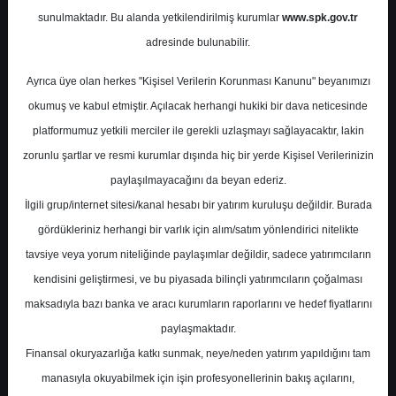
Potansiyel
%50.55
sunulmaktadır. Bu alanda yetkilendirilmiş kurumlar
www.spk.gov.tr
Getiri
adresinde bulunabilir.
Endeks Üstü
Get.
0
0
Ayrıca üye olan herkes "Kişisel Verilerin Korunması Kanunu" beyanımızı
Pazartesi, 11 Mayıs 2026
okumuş ve kabul etmiştir. Açılacak herhangi hukiki bir dava neticesinde
platformumuz yetkili merciler ile gerekli uzlaşmayı sağlayacaktır, lakin
zorunlu şartlar ve resmi kurumlar dışında hiç bir yerde Kişisel Verilerinizin
paylaşılmayacağını da beyan ederiz.
İlgili grup/internet sitesi/kanal hesabı bir yatırım kuruluşu değildir. Burada
gördükleriniz herhangi bir varlık için alım/satım yönlendirici nitelikte
tavsiye veya yorum niteliğinde paylaşımlar değildir, sadece yatırımcıların
En Yüksek Tahmin
143,00 ₺
kendisini geliştirmesi, ve bu piyasada bilinçli yatırımcıların çoğalması
Ortalama Fiyat Tahmini
121,81 ₺
maksadıyla bazı banka ve aracı kurumların raporlarını ve hedef fiyatlarını
En Düşük Tahmin
100,00 ₺
paylaşmaktadır.
Ortalama Getiri Potansiyeli
%41.06
Finansal okuryazarlığa katkı sunmak, neye/neden yatırım yapıldığını tam
manasıyla okuyabilmek için işin profesyonellerinin bakış açılarını,