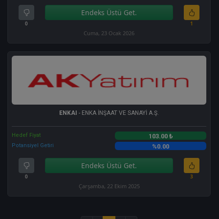
Endeks Üstü Get.
0
1
Cuma, 23 Ocak 2026
ENKAI
- ENKA İNŞAAT VE SANAYİ A.Ş.
Hedef Fiyat
103.00 ₺
Potansiyel Getiri
%0.00
Endeks Üstü Get.
0
3
Çarşamba, 22 Ekim 2025