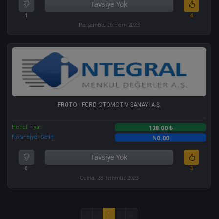
Tavsiye Yok
1
4
Perşembe, 26 Ekim 2023
FROTO
- FORD OTOMOTİV SANAYİ A.Ş.
Hedef Fiyat
108.00 ₺
Potansiyel Getiri
%0.00
Tavsiye Yok
0
3
Cuma, 28 Temmuz 2023
«
‹
1
›
»