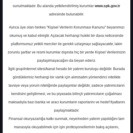
Potansiyel
%0.00
sunulmaktadır. Bu alanda yetkilendirilmiş kurumlar
www.spk.gov.tr
Getiri
adresinde bulunabilir.
Tavsiye Yok
1
0
Ayrıca üye olan herkes "Kişisel Verilerin Korunması Kanunu" beyanımızı
Çarşamba, 06 Kasım 2024
okumuş ve kabul etmiştir. Açılacak herhangi hukiki bir dava neticesinde
platformumuz yetkili merciler ile gerekli uzlaşmayı sağlayacaktır, lakin
zorunlu şartlar ve resmi kurumlar dışında hiç bir yerde Kişisel Verilerinizin
paylaşılmayacağını da beyan ederiz.
İlgili grup/internet sitesi/kanal hesabı bir yatırım kuruluşu değildir. Burada
gördükleriniz herhangi bir varlık için alım/satım yönlendirici nitelikte
tavsiye veya yorum niteliğinde paylaşımlar değildir, sadece yatırımcıların
En Yüksek Tahmin
170,00 ₺
kendisini geliştirmesi, ve bu piyasada bilinçli yatırımcıların çoğalması
Ortalama Fiyat Tahmini
133,72 ₺
maksadıyla bazı banka ve aracı kurumların raporlarını ve hedef fiyatlarını
En Düşük Tahmin
90,00 ₺
paylaşmaktadır.
Ortalama Getiri Potansiyeli
%71.21
Finansal okuryazarlığa katkı sunmak, neye/neden yatırım yapıldığını tam
manasıyla okuyabilmek için işin profesyonellerinin bakış açılarını,