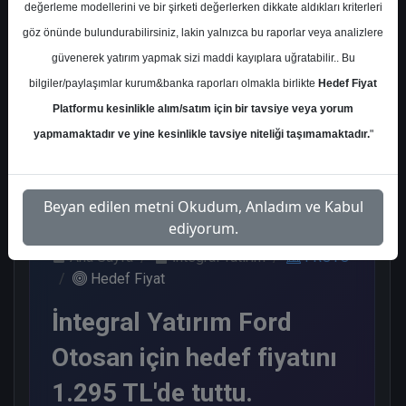
değerleme modellerini ve bir şirketi değerlerken dikkate aldıkları kriterleri
Kurum Sayısı
göz önünde bulundurabilirsiniz, lakin yalnızca bu raporlar veya analizlere
21
güvenerek yatırım yapmak sizi maddi kayıplara uğratabilir.. Bu
Al
Tut
Endeks
Tavsiye
bilgiler/paylaşımlar kurum&banka raporları olmakla birlikte
Hedef Fiyat
Üstü Get.
Yok
Platformu kesinlikle alım/satım için bir tavsiye veya yorum
11
3
5
2
yapmamaktadır ve yine kesinlikle tavsiye niteliği taşımamaktadır.
"
Çarşamba, 06 Kasım 2024
Beyan edilen metni Okudum, Anladım ve Kabul
ediyorum.
Ana Sayfa
İntegral Yatırım
FROTO
Hedef Fiyat
İntegral Yatırım Ford
Otosan için hedef fiyatını
1.295 TL'de tuttu.