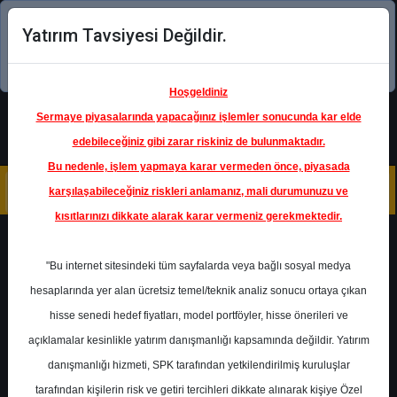
Yatırım Tavsiyesi Değildir.
Şimdi uygulamayı indirin!
Hoşgeldiniz
Sermaye piyasalarında yapacağınız işlemler sonucunda kar elde
edebileceğiniz gibi zarar riskiniz de bulunmaktadır.
Bu nedenle, işlem yapmaya karar vermeden önce, piyasada
karşılaşabileceğiniz riskleri anlamanız, mali durumunuzu ve
kısıtlarınızı dikkate alarak karar vermeniz gerekmektedir.
Geri Dön
"Bu internet sitesindeki tüm sayfalarda veya bağlı sosyal medya
hesaplarında yer alan ücretsiz temel/teknik analiz sonucu ortaya çıkan
hisse senedi hedef fiyatları, model portföyler, hisse önerileri ve
açıklamalar kesinlikle yatırım danışmanlığı kapsamında değildir. Yatırım
FROTO
- FORD OTOMOTİV
SANAYİ A.Ş.
danışmanlığı hizmeti, SPK tarafından yetkilendirilmiş kuruluşlar
Hedef Fiyat
129.50 ₺
tarafından kişilerin risk ve getiri tercihleri dikkate alınarak kişiye Özel