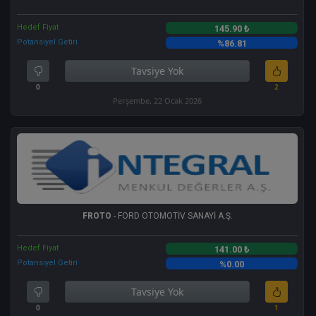
Hedef Fiyat
145.90 ₺
Potansiyel Getiri
%86.81
Tavsiye Yok
0
2
Perşembe, 22 Ocak 2026
FROTO
- FORD OTOMOTİV SANAYİ A.Ş.
Hedef Fiyat
141.00 ₺
Potansiyel Getiri
%0.00
Tavsiye Yok
0
1