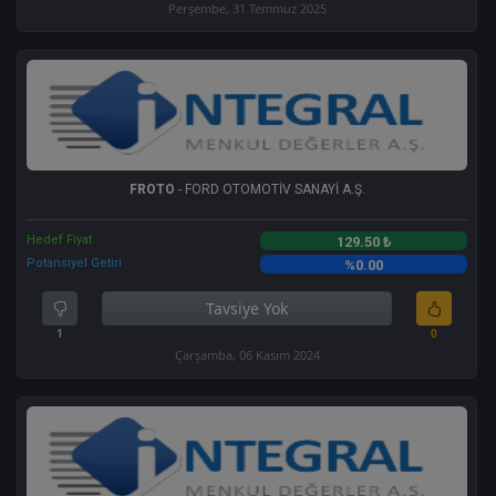
Perşembe, 31 Temmuz 2025
FROTO
- FORD OTOMOTİV SANAYİ A.Ş.
Hedef Fiyat
129.50 ₺
Potansiyel Getiri
%0.00
Tavsiye Yok
1
0
Çarşamba, 06 Kasım 2024