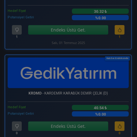
Hedef Fiyat
30.32 ₺
Potansiyel Getiri
%0.00
Endeks Üstü Get.
1
1
Salı, 01 Temmuz 2025
Katılım Endeksinde
KRDMD
- KARDEMİR KARABÜK DEMİR ÇELİK (D)
Hedef Fiyat
40.54 ₺
Potansiyel Getiri
%0.00
Endeks Üstü Get.
0
0