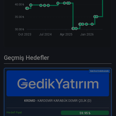
40.00 ₺
35.00 ₺
30.00 ₺
Oct 2023
Jul 2024
Apr 2025
Jan 2026
Geçmiş Hedefler
Katılım Endeksinde
KRDMD
- KARDEMİR KARABÜK DEMİR ÇELİK (D)
Hedef Fiyat
59.95 ₺