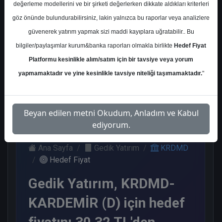
değerleme modellerini ve bir şirketi değerlerken dikkate aldıkları kriterleri
Kurum Sayısı
göz önünde bulundurabilirsiniz, lakin yalnızca bu raporlar veya analizlere
12
güvenerek yatırım yapmak sizi maddi kayıplara uğratabilir.. Bu
Al
Tut
End.
Nötr
bilgiler/paylaşımlar kurum&banka raporları olmakla birlikte
Hedef Fiyat
Paralel
Platformu kesinlikle alım/satım için bir tavsiye veya yorum
Get.
4
4
1
yapmamaktadır ve yine kesinlikle tavsiye niteliği taşımamaktadır.
"
3
Salı, 30 Eylül 2025
Beyan edilen metni Okudum, Anladım ve Kabul
ediyorum.
Ana Sayfa
Gedik Yatırım
KRDMD
Hedef Fiyat
Gedik Yatırım, KRDMD-
KARDEMİR (D) için hedef