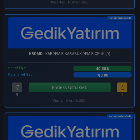
Pazartesi, 10 Mart 2025
Katılım Endeksinde
KRDMD
- KARDEMİR KARABÜK DEMİR ÇELİK (D)
Hedef Fiyat
40.50 ₺
Potansiyel Getiri
%0.00
Endeks Üstü Get.
0
1
Cuma, 13 Aralık 2024
Katılım Endeksinde