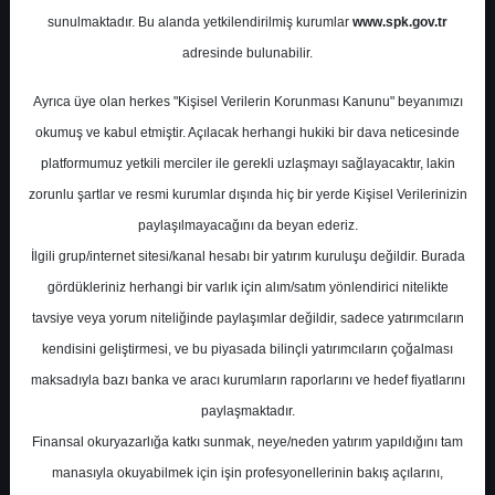
Potansiyel
%0.00
sunulmaktadır. Bu alanda yetkilendirilmiş kurumlar
www.spk.gov.tr
Getiri
adresinde bulunabilir.
End. Paralel
Get.
0
0
Ayrıca üye olan herkes "Kişisel Verilerin Korunması Kanunu" beyanımızı
Salı, 30 Eylül 2025
okumuş ve kabul etmiştir. Açılacak herhangi hukiki bir dava neticesinde
platformumuz yetkili merciler ile gerekli uzlaşmayı sağlayacaktır, lakin
zorunlu şartlar ve resmi kurumlar dışında hiç bir yerde Kişisel Verilerinizin
paylaşılmayacağını da beyan ederiz.
İlgili grup/internet sitesi/kanal hesabı bir yatırım kuruluşu değildir. Burada
gördükleriniz herhangi bir varlık için alım/satım yönlendirici nitelikte
tavsiye veya yorum niteliğinde paylaşımlar değildir, sadece yatırımcıların
En Yüksek Tahmin
59,95 ₺
kendisini geliştirmesi, ve bu piyasada bilinçli yatırımcıların çoğalması
Ortalama Fiyat Tahmini
49,54 ₺
maksadıyla bazı banka ve aracı kurumların raporlarını ve hedef fiyatlarını
En Düşük Tahmin
43,00 ₺
paylaşmaktadır.
Ortalama Getiri Potansiyeli
Finansal okuryazarlığa katkı sunmak, neye/neden yatırım yapıldığını tam
%20.25
manasıyla okuyabilmek için işin profesyonellerinin bakış açılarını,