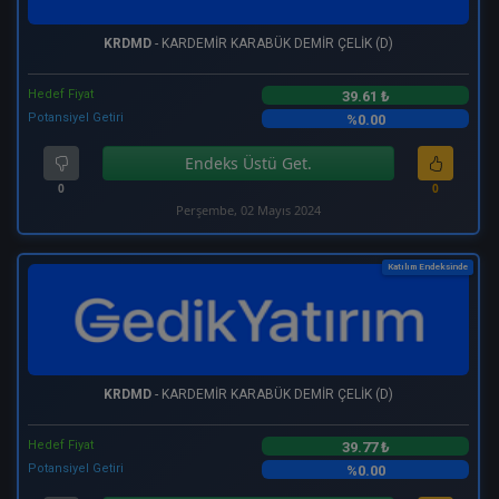
KRDMD
- KARDEMİR KARABÜK DEMİR ÇELİK (D)
Hedef Fiyat
39.61 ₺
Potansiyel Getiri
%0.00
Endeks Üstü Get.
0
0
Perşembe, 02 Mayıs 2024
Katılım Endeksinde
KRDMD
- KARDEMİR KARABÜK DEMİR ÇELİK (D)
Hedef Fiyat
39.77 ₺
Potansiyel Getiri
%0.00