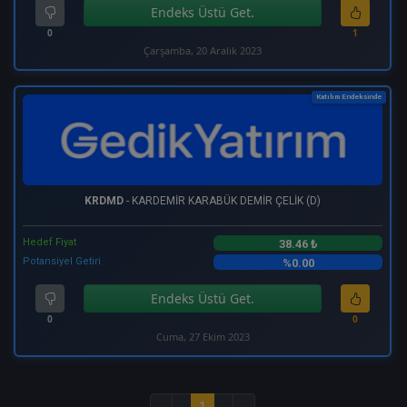
Endeks Üstü Get.
0
1
Çarşamba, 20 Aralık 2023
Katılım Endeksinde
KRDMD
- KARDEMİR KARABÜK DEMİR ÇELİK (D)
Hedef Fiyat
38.46 ₺
Potansiyel Getiri
%0.00
Endeks Üstü Get.
0
0
Cuma, 27 Ekim 2023