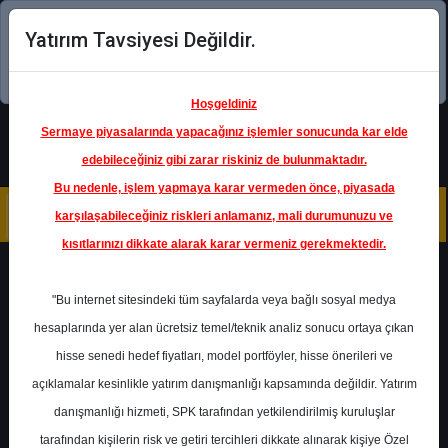
Yatırım Tavsiyesi Değildir.
Şimdi uygulamayı indirin!
Hoşgeldiniz
Sermaye piyasalarında yapacağınız işlemler sonucunda kar elde
edebileceğiniz gibi zarar riskiniz de bulunmaktadır.
Bu nedenle, işlem yapmaya karar vermeden önce, piyasada
karşılaşabileceğiniz riskleri anlamanız, mali durumunuzu ve
kısıtlarınızı dikkate alarak karar vermeniz gerekmektedir.
Geri Dön
"Bu internet sitesindeki tüm sayfalarda veya bağlı sosyal medya
Katılım Endeksinde
hesaplarında yer alan ücretsiz temel/teknik analiz sonucu ortaya çıkan
hisse senedi hedef fiyatları, model portföyler, hisse önerileri ve
açıklamalar kesinlikle yatırım danışmanlığı kapsamında değildir. Yatırım
KRDMD
- KARDEMİR KARABÜK
DEMİR ÇELİK (D)
danışmanlığı hizmeti, SPK tarafından yetkilendirilmiş kuruluşlar
Hedef Fiyat
32.06 ₺
tarafından kişilerin risk ve getiri tercihleri dikkate alınarak kişiye Özel