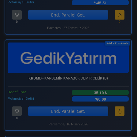
Potansiyel Getiri
%45.51
End. Paralel Get.
0
0
Pazartesi, 27 Temmuz 2026
Katılım Endeksinde
KRDMD
- KARDEMİR KARABÜK DEMİR ÇELİK (D)
Hedef Fiyat
35.10 ₺
Potansiyel Getiri
%0.00
End. Paralel Get.
0
0
Perşembe, 16 Nisan 2026