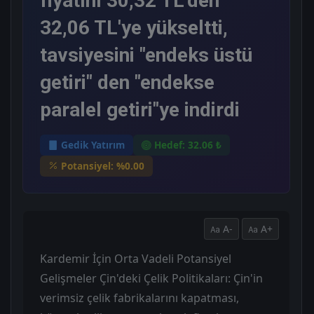
fiyatını 30,32 TL'den
32,06 TL'ye yükseltti,
tavsiyesini "endeks üstü
getiri" den "endekse
paralel getiri"ye indirdi
Gedik Yatırım
Hedef: 32.06 ₺
Potansiyel: %0.00
A-
A+
Kardemir İçin Orta Vadeli Potansiyel
Gelişmeler Çin'deki Çelik Politikaları: Çin'in
verimsiz çelik fabrikalarını kapatması,