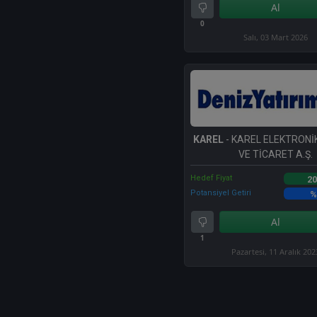
Al
0
Salı, 03 Mart 2026
KAREL
- KAREL ELEKTRONİ
VE TİCARET A.Ş.
Hedef Fiyat
20
Potansiyel Getiri
%
Al
1
Pazartesi, 11 Aralık 202