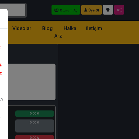
Oturum Aç
Üye Ol
z
Videolar
Blog
Halka
İletişim
Arz
z
z
iz
an
n
0,00 ₺
a
0,00 ₺
.
n
0,00 ₺