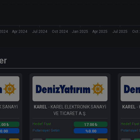
2024
Apr 2024
Jul 2024
Oct 2024
Jan 2025
Apr 2025
Jul 2025
Oct
er
K SANAYİ
KAREL
- KAREL ELEKTRONİK SANAYİ
KAREL
-
VE TİCARET A.Ş.
Hedef Fiyat
Hedef Fiyat
.00 ₺
17.00 ₺
Potansiyel Getiri
Potansiyel G
0.00
%0.00