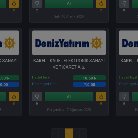
Al
0
2
2
0
Salı, 10 Aralık 2024
K SANAYİ
KAREL
- KAREL ELEKTRONİK SANAYİ
KAREL
-
VE TİCARET A.Ş.
Hedef Fiyat
Hedef Fiyat
.50 ₺
18.60 ₺
Potansiyel Getiri
Potansiyel G
0.00
%0.00
Al
6
0
0
0
3
Perşembe, 17 Ağustos 2023
P
«
‹
1
›
»