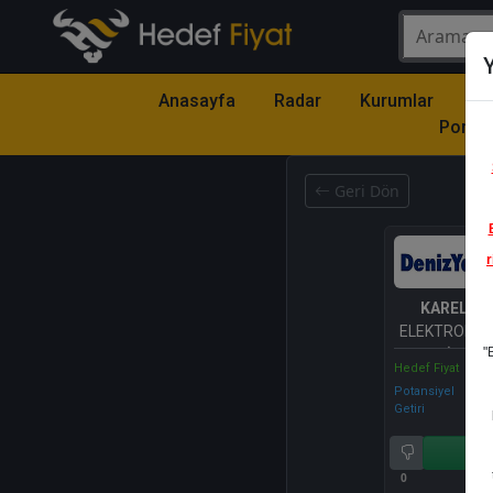
Y
Anasayfa
Radar
Kurumlar
Mo
Portfö
Geri Dön
r
KAREL
- K
ELEKTRONİK
"
VE TİCARET
Hedef Fiyat
Potansiyel
Getiri
Al
0