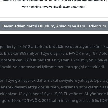
Platformu kesinlikle alım/satım için bir tavsiye veya yorum yapmamaktadır ve
yine kesinlikle tavsiye niteliği taşımamaktadır.
"
25’te 5.672 milyon TL satış geliri, 435 milyon TL FAVÖK ve 3 
irket, zayıf geçen önceki dönemlerin ardından son çeyrekte 
Beyan edilen metni Okudum, Anladım ve Kabul ediyorum.
18.002 milyon TL satış geliri, 1.246 milyon TL FAVÖK ve 1.51
elirleri yıllık %12 artarken, brüt kâr ve operasyonel kârlılıkt
 Brüt kâr 869 milyon TL’ye ulaşırken, FAVÖK marjı %7,7 oldu
ş gösterirken, FAVÖK negatif seviyeden 1.246 milyon TL’ye yü
 azaldı ve operasyonel iyileşme net kara geçişi destekledi.
on TL’ye gerileyerek daha makul seviyelere yaklaştı. Operas
enerek devam ettiği görülürken, açıklanan sonuçların his
kleniyor. 12 aylık hedef fiyat 15,00 TL ve öneri AL yönünde
re göre 10,4x FD/FAVÖK, 2026 tahminlerine göre ise 6,6x FD