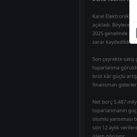
Karel Elektronik 4Ç
açıkladı. Böylece ş
2025 genelinde ise 
zarar kaydedildi.
Son çeyrekte satış g
toparlanma görüldü.
brüt kâr güçlü artı
finansman giderleri
Net borç 5.487 mily
toparlanmanın güçl
olumlu yansıması be
son 12 aylık verile
işlem görüyor.