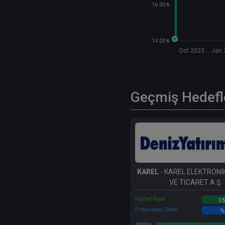
16.00 ₺
14.00 ₺
Oct 2023
Jan 
Geçmiş Hedefl
KAREL
- KAREL ELEKTRONİ
VE TİCARET A.Ş.
Hedef Fiyat
15
Potansiyel Getiri
%