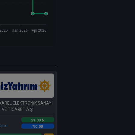
 2025
Jan 2026
Apr 2026
 KAREL ELEKTRONİK SANAYİ
VE TİCARET A.Ş.
21.00 ₺
etiri
%0.00