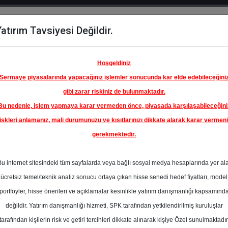
atırım Tavsiyesi Değildir.
del
Hisse
Öne
Raporlar
Partnerlerimi
y
Karşılaştır
Çıkanlar
Hoşgeldiniz
Sermaye piyasalarında yapacağınız işlemler sonucunda kar elde edebileceğini
gibi zarar riskiniz de bulunmaktadır.
Bu nedenle, işlem yapmaya karar vermeden önce, piyasada karşılaşabileceğini
iskleri anlamanız, mali durumunuzu ve kısıtlarınızı dikkate alarak karar vermen
gerekmektedir.
AREL
 SANAYİ
Bu internet sitesindeki tüm sayfalarda veya bağlı sosyal medya hesaplarında yer al
 A.Ş.
15.00 ₺
ücretsiz temel/teknik analiz sonucu ortaya çıkan hisse senedi hedef fiyatları, model
%0.00
En Yüksek Tahmi
portföyler, hisse önerileri ve açıklamalar kesinlikle yatırım danışmanlığı kapsamınd
Ortalama Fiyat
değildir. Yatırım danışmanlığı hizmeti, SPK tarafından yetkilendirilmiş kuruluşlar
Tahmini
tarafından kişilerin risk ve getiri tercihleri dikkate alınarak kişiye Özel sunulmaktadır
0
En Düşük Tahmi