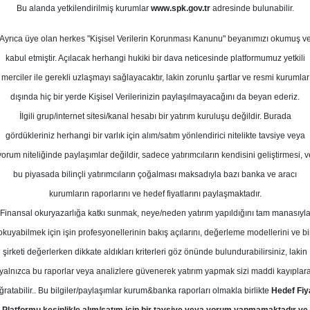
t 2026
Bu alanda yetkilendirilmiş kurumlar
www.spk.gov.tr
adresinde bulunabilir.
Ortalama Getiri
Potansiyeli
Ayrıca üye olan herkes "Kişisel Verilerin Korunması Kanunu" beyanımızı okumuş v
kabul etmiştir. Açılacak herhangi hukiki bir dava neticesinde platformumuz yetkili
Salı, 03 Mart 2026
merciler ile gerekli uzlaşmayı sağlayacaktır, lakin zorunlu şartlar ve resmi kurumlar
dışında hiç bir yerde Kişisel Verilerinizin paylaşılmayacağını da beyan ederiz.
İlgili grup/internet sitesi/kanal hesabı bir yatırım kuruluşu değildir. Burada
eniz Yatırım
KAREL
Hedef Fiyat
gördükleriniz herhangi bir varlık için alım/satım yönlendirici nitelikte tavsiye veya
ım KAREL için hedef fiyatını 15 TL o
yorum niteliğinde paylaşımlar değildir, sadece yatırımcıların kendisini geliştirmesi, v
siyesini AL olarak korudu
bu piyasada bilinçli yatırımcıların çoğalması maksadıyla bazı banka ve aracı
kurumların raporlarını ve hedef fiyatlarını paylaşmaktadır.
Finansal okuryazarlığa katkı sunmak, neye/neden yatırım yapıldığını tam manasıyl
Hedef: 15.00 ₺
Potansiyel: %0.00
okuyabilmek için işin profesyonellerinin bakış açılarını, değerleme modellerini ve bi
şirketi değerlerken dikkate aldıkları kriterleri göz önünde bulundurabilirsiniz, lakin
yalnızca bu raporlar veya analizlere güvenerek yatırım yapmak sizi maddi kayıplar
ğratabilir.. Bu bilgiler/paylaşımlar kurum&banka raporları olmakla birlikte
Hedef Fiy
L için hedef fiyatını 15 TL olarak korudu, tavsiyesini A