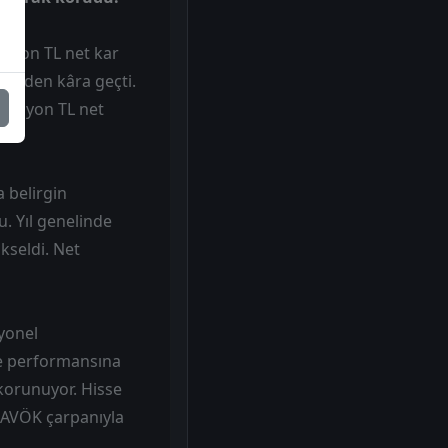
milyon TL net kar
yeniden kâra geçti.
2 milyon TL net
a belirgin
. Yıl genelinde
kseldi. Net
yonel
se performansına
 korunuyor. Hisse
/FAVÖK çarpanıyla