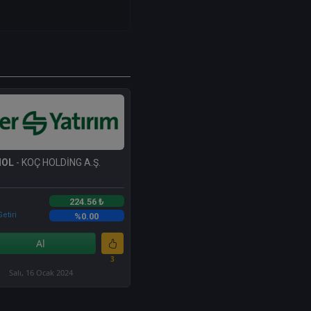
HOL
- KOÇ HOLDİNG A.Ş.
224.56 ₺
etiri
%0.00
Al
3
Salı, 16 Ocak 2024