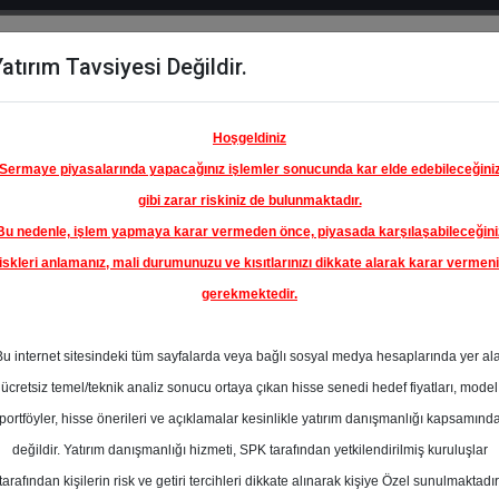
atırım Tavsiyesi Değildir.
del
Hisse
Öne
Raporlar
Partnerlerimi
y
Karşılaştır
Çıkanlar
Hoşgeldiniz
Sermaye piyasalarında yapacağınız işlemler sonucunda kar elde edebileceğini
gibi zarar riskiniz de bulunmaktadır.
Bu nedenle, işlem yapmaya karar vermeden önce, piyasada karşılaşabileceğini
iskleri anlamanız, mali durumunuzu ve kısıtlarınızı dikkate alarak karar vermen
gerekmektedir.
 KOÇ
A.Ş.
Bu internet sitesindeki tüm sayfalarda veya bağlı sosyal medya hesaplarında yer al
318.51 ₺
ücretsiz temel/teknik analiz sonucu ortaya çıkan hisse senedi hedef fiyatları, model
%54.62
En Yüksek Tahmi
portföyler, hisse önerileri ve açıklamalar kesinlikle yatırım danışmanlığı kapsamınd
Ortalama Fiyat
değildir. Yatırım danışmanlığı hizmeti, SPK tarafından yetkilendirilmiş kuruluşlar
Tahmini
tarafından kişilerin risk ve getiri tercihleri dikkate alınarak kişiye Özel sunulmaktadır
0
En Düşük Tahmi