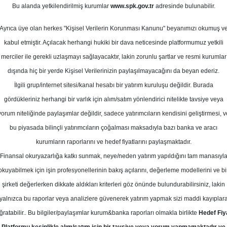
 Temmuz
Bu alanda yetkilendirilmiş kurumlar
www.spk.gov.tr
adresinde bulunabilir.
Ortalama Getiri
Potansiyeli
Ayrıca üye olan herkes "Kişisel Verilerin Korunması Kanunu" beyanımızı okumuş v
kabul etmiştir. Açılacak herhangi hukiki bir dava neticesinde platformumuz yetkili
merciler ile gerekli uzlaşmayı sağlayacaktır, lakin zorunlu şartlar ve resmi kurumlar
Al
dışında hiç bir yerde Kişisel Verilerinizin paylaşılmayacağını da beyan ederiz.
Kurum Sayısı
Ü
İlgili grup/internet sitesi/kanal hesabı bir yatırım kuruluşu değildir. Burada
13
9
gördükleriniz herhangi bir varlık için alım/satım yönlendirici nitelikte tavsiye veya
yorum niteliğinde paylaşımlar değildir, sadece yatırımcıların kendisini geliştirmesi, v
Çarşamba, 01 Temmuz 2026
bu piyasada bilinçli yatırımcıların çoğalması maksadıyla bazı banka ve aracı
kurumların raporlarını ve hedef fiyatlarını paylaşmaktadır.
Finansal okuryazarlığa katkı sunmak, neye/neden yatırım yapıldığını tam manasıyl
eker Yatırım
KCHOL
Hedef Fiyat
okuyabilmek için işin profesyonellerinin bakış açılarını, değerleme modellerini ve bi
ım, KCHOL - Koç Holding için hedef 
şirketi değerlerken dikkate aldıkları kriterleri göz önünde bulundurabilirsiniz, lakin
yalnızca bu raporlar veya analizlere güvenerek yatırım yapmak sizi maddi kayıplar
tavsiyesini AL olarak belirledi
ğratabilir.. Bu bilgiler/paylaşımlar kurum&banka raporları olmakla birlikte
Hedef Fiy