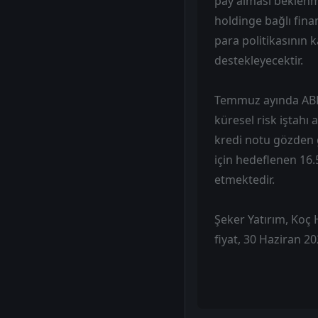
pay alması beklenme
holdinge bağlı fina
para politikasının
destekleyecektir.
Temmuz ayında ABD-İ
küresel risk iştahı
kredi notu gözden g
için hedeflenen 16.
etmektedir.
Şeker Yatırım, Koç H
fiyat, 30 Haziran 