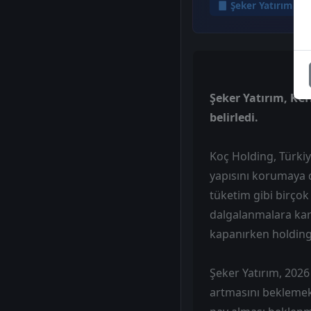
Şeker Yatırım
Şeker Yatırım, KCH
belirledi.
Koç Holding, Türkiy
yapısını korumaya d
tüketim gibi birçok
dalgalanmalara karş
kapanırken holding
Şeker Yatırım, 2026
artmasını beklemek