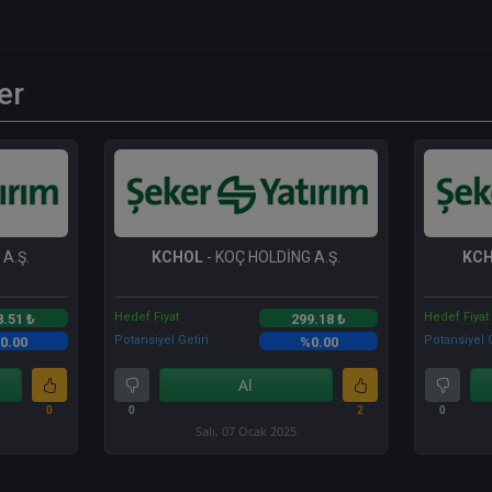
er
A.Ş.
KCHOL
- KOÇ HOLDİNG A.Ş.
KC
Hedef Fiyat
Hedef Fiyat
8.51 ₺
299.18 ₺
Potansiyel Getiri
Potansiyel G
0.00
%0.00
Al
0
0
2
0
Salı, 07 Ocak 2025