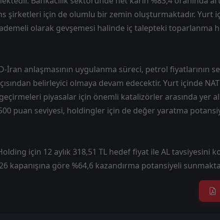
ktedir. Bankacılık sektöründe net karın %83,4 oranında art
ns şirketleri için de olumlu bir zemin oluşturmaktadır. Yurt 
 kademeli olarak gevşemesi halinde iç talepteki toparlanma 
ran anlaşmasının uygulanma süreci, petrol fiyatlarının sey
 açısından belirleyici olmaya devam edecektir. Yurt içinde NAT
eçirmeleri piyasalar için önemli katalizörler arasında yer a
500 puan seviyesi, holdingler için de değer yaratma potansiy
olding için 12 aylık 318,51 TL hedef fiyat ile AL tavsiyesini
2026 kapanışına göre %64,6 kazandırma potansiyeli sunmakta