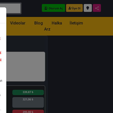
Oturum Aç
Üye Ol
z
Videolar
Blog
Halka
İletişim
Arz
z
z
iz
an
n
339,87 ₺
a
321,06 ₺
.
n
295,00 ₺