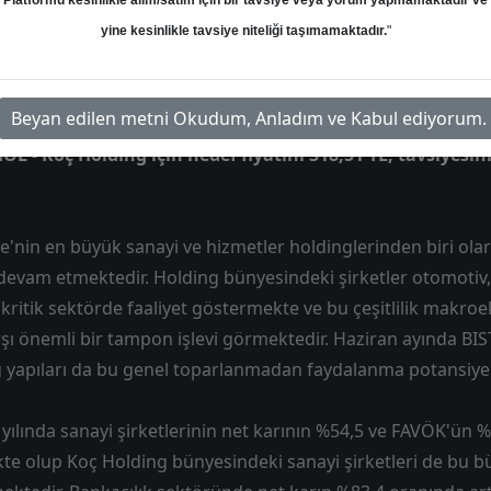
Platformu kesinlikle alım/satım için bir tavsiye veya yorum yapmamaktadır ve
Hedef: 318.51 ₺
Potansiyel: %54.62
yine kesinlikle tavsiye niteliği taşımamaktadır.
"
Beyan edilen metni Okudum, Anladım ve Kabul ediyorum.
OL - Koç Holding için hedef fiyatını 318,51 TL, tavsiyesin
e'nin en büyük sanayi ve hizmetler holdinglerinden biri ola
evam etmektedir. Holding bünyesindeki şirketler otomotiv, 
 kritik sektörde faaliyet göstermekte ve bu çeşitlilik makr
ı önemli bir tampon işlevi görmektedir. Haziran ayında BIST
 yapıları da bu genel toparlanmadan faydalanma potansiyeli
 yılında sanayi şirketlerinin net karının %54,5 ve FAVÖK'ün 
te olup Koç Holding bünyesindeki sanayi şirketleri de bu