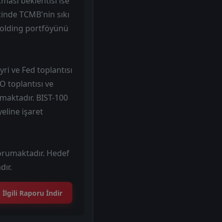
ması beklentisi ise
içinde TCMB'nin sıkı
holding portföyünü
ri ve Fed toplantısı
O toplantısı ve
lmaktadır. BIST-100
eline işaret
 korumaktadır. Hedef
dır.
İlgili Raporu İndir