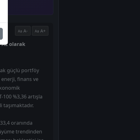
A-
A+
i AL olarak
rak güçlü portföy
enerji, finans ve
oekonomik
-100 %3,36 artışla
 taşımaktadır.
%33,4 oranında
 büyüme trendinden