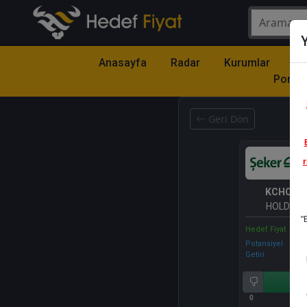
Y
Anasayfa
Radar
Kurumlar
Mo
Portfö
Geri Dön
r
KCHOL
-
HOLDİNG 
"
Hedef Fiyat
Potansiyel
Getiri
Al
0