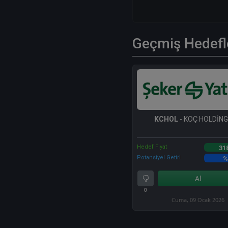
Geçmiş Hedefl
KCHOL
- KOÇ HOLDİNG 
Hedef Fiyat
31
Potansiyel Getiri
%
Al
0
Cuma, 09 Ocak 2026