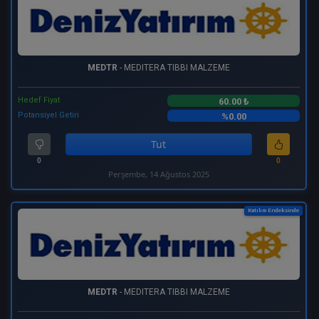
MEDTR
- MEDITERA TIBBI MALZEME
Hedef Fiyat
60.00 ₺
Potansiyel Getiri
%0.00
Tut
0
0
Perşembe, 14 Ağustos 2025
Katılım Endeksinde
MEDTR
- MEDITERA TIBBI MALZEME