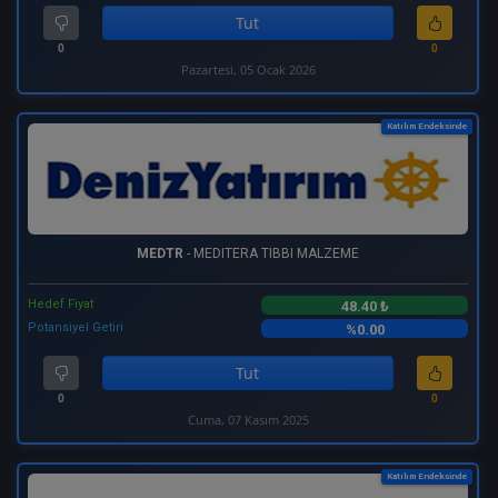
Tut
0
0
Pazartesi, 05 Ocak 2026
Katılım Endeksinde
MEDTR
- MEDITERA TIBBI MALZEME
Hedef Fiyat
48.40 ₺
Potansiyel Getiri
%0.00
Tut
0
0
Cuma, 07 Kasım 2025
Katılım Endeksinde