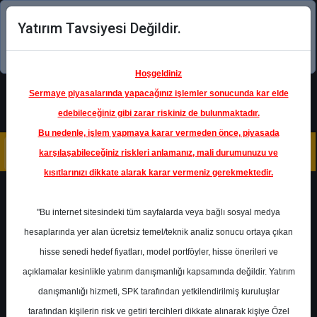
Yatırım Tavsiyesi Değildir.
Şimdi uygulamayı indirin!
Hoşgeldiniz
Sermaye piyasalarında yapacağınız işlemler sonucunda kar elde
edebileceğiniz gibi zarar riskiniz de bulunmaktadır.
Bu nedenle, işlem yapmaya karar vermeden önce, piyasada
karşılaşabileceğiniz riskleri anlamanız, mali durumunuzu ve
kısıtlarınızı dikkate alarak karar vermeniz gerekmektedir.
Geri Dön
"Bu internet sitesindeki tüm sayfalarda veya bağlı sosyal medya
Katılım Endeksinde
hesaplarında yer alan ücretsiz temel/teknik analiz sonucu ortaya çıkan
hisse senedi hedef fiyatları, model portföyler, hisse önerileri ve
açıklamalar kesinlikle yatırım danışmanlığı kapsamında değildir. Yatırım
MEDTR
- MEDITERA TIBBI
MALZEME
danışmanlığı hizmeti, SPK tarafından yetkilendirilmiş kuruluşlar
Hedef Fiyat
45.50 ₺
tarafından kişilerin risk ve getiri tercihleri dikkate alınarak kişiye Özel