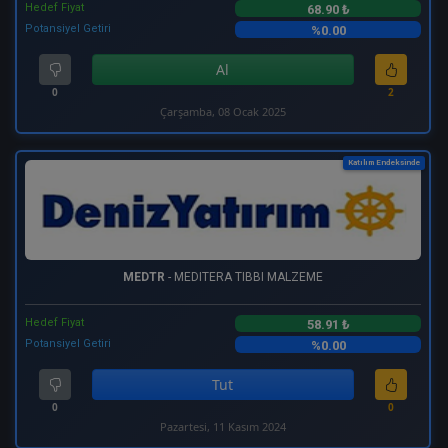
Hedef Fiyat
68.90 ₺
Potansiyel Getiri
%0.00
Al
0
2
Çarşamba, 08 Ocak 2025
Katılım Endeksinde
MEDTR
- MEDITERA TIBBI MALZEME
Hedef Fiyat
58.91 ₺
Potansiyel Getiri
%0.00
Tut
0
0
Pazartesi, 11 Kasım 2024