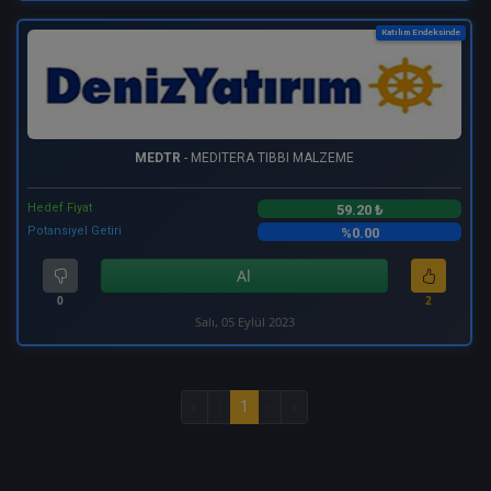
Katılım Endeksinde
MEDTR
- MEDITERA TIBBI MALZEME
Hedef Fiyat
59.20 ₺
Potansiyel Getiri
%0.00
Al
0
2
Salı, 05 Eylül 2023
«
‹
1
›
»