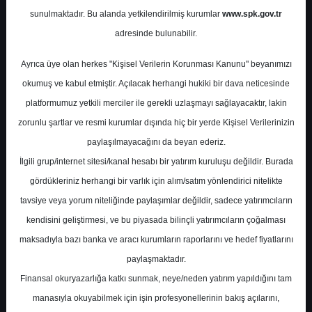
Potansiyel
%80.13
sunulmaktadır. Bu alanda yetkilendirilmiş kurumlar
www.spk.gov.tr
Getiri
adresinde bulunabilir.
Tut
0
0
Ayrıca üye olan herkes "Kişisel Verilerin Korunması Kanunu" beyanımızı
Pazartesi, 11 Mayıs 2026
okumuş ve kabul etmiştir. Açılacak herhangi hukiki bir dava neticesinde
platformumuz yetkili merciler ile gerekli uzlaşmayı sağlayacaktır, lakin
zorunlu şartlar ve resmi kurumlar dışında hiç bir yerde Kişisel Verilerinizin
paylaşılmayacağını da beyan ederiz.
İlgili grup/internet sitesi/kanal hesabı bir yatırım kuruluşu değildir. Burada
gördükleriniz herhangi bir varlık için alım/satım yönlendirici nitelikte
tavsiye veya yorum niteliğinde paylaşımlar değildir, sadece yatırımcıların
En Yüksek Tahmin
45,50 ₺
kendisini geliştirmesi, ve bu piyasada bilinçli yatırımcıların çoğalması
Ortalama Fiyat Tahmini
42,75 ₺
maksadıyla bazı banka ve aracı kurumların raporlarını ve hedef fiyatlarını
En Düşük Tahmin
40,00 ₺
paylaşmaktadır.
Ortalama Getiri Potansiyeli
%69.24
Finansal okuryazarlığa katkı sunmak, neye/neden yatırım yapıldığını tam
manasıyla okuyabilmek için işin profesyonellerinin bakış açılarını,