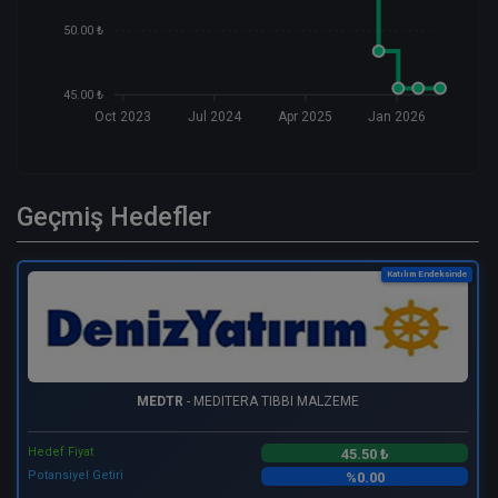
50.00 ₺
45.00 ₺
Oct 2023
Jul 2024
Apr 2025
Jan 2026
Geçmiş Hedefler
Katılım Endeksinde
MEDTR
- MEDITERA TIBBI MALZEME
Hedef Fiyat
45.50 ₺
Potansiyel Getiri
%0.00