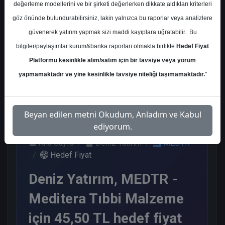
değerleme modellerini ve bir şirketi değerlerken dikkate aldıkları kriterleri
Kurum Sayısı
göz önünde bulundurabilirsiniz, lakin yalnızca bu raporlar veya analizlere
2
güvenerek yatırım yapmak sizi maddi kayıplara uğratabilir.. Bu
Tut
Nötr
bilgiler/paylaşımlar kurum&banka raporları olmakla birlikte
Hedef Fiyat
Platformu kesinlikle alım/satım için bir tavsiye veya yorum
1
1
yapmamaktadır ve yine kesinlikle tavsiye niteliği taşımamaktadır.
"
Pazartesi, 11 Mayıs 2026
Beyan edilen metni Okudum, Anladım ve Kabul
ediyorum.
Ana Sayfa
Deniz Yatırım
MEDTR
Hedef Fiyat
Deniz Yatırım, MEDTR -
Meditera Tıbbi Malzeme
için 45,50 TL hedef fiyat