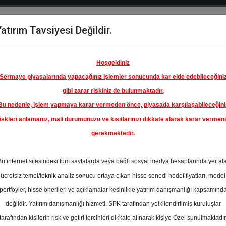
atırım Tavsiyesi Değildir.
del
Hisse
Öne
Raporlar
Partnerlerimi
y
Karşılaştır
Çıkanlar
Hoşgeldiniz
Sermaye piyasalarında yapacağınız işlemler sonucunda kar elde edebileceğini
gibi zarar riskiniz de bulunmaktadır.
Bu nedenle, işlem yapmaya karar vermeden önce, piyasada karşılaşabileceğini
iskleri anlamanız, mali durumunuzu ve kısıtlarınızı dikkate alarak karar vermen
gerekmektedir.
İGROS
A.Ş.
Bu internet sitesindeki tüm sayfalarda veya bağlı sosyal medya hesaplarında yer al
387.80 ₺
ücretsiz temel/teknik analiz sonucu ortaya çıkan hisse senedi hedef fiyatları, model
%0.00
En Yüksek Tahmi
portföyler, hisse önerileri ve açıklamalar kesinlikle yatırım danışmanlığı kapsamınd
Ortalama Fiyat
değildir. Yatırım danışmanlığı hizmeti, SPK tarafından yetkilendirilmiş kuruluşlar
Tahmini
tarafından kişilerin risk ve getiri tercihleri dikkate alınarak kişiye Özel sunulmaktadır
2
En Düşük Tahmi