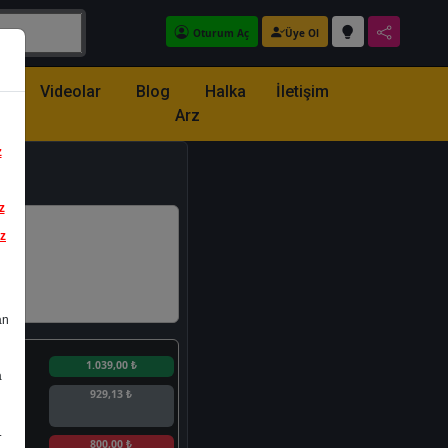
Oturum Aç
Üye Ol
z
Videolar
Blog
Halka
İletişim
Arz
z
z
iz
an
n
1.039,00 ₺
a
929,13 ₺
.
n
800,00 ₺