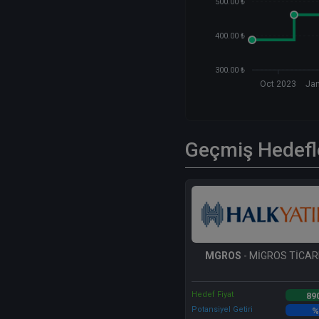
500.00 ₺
400.00 ₺
300.00 ₺
Oct 2023
Ja
Geçmiş Hedefl
MGROS
- MİGROS TİCARE
Hedef Fiyat
89
Potansiyel Getiri
%