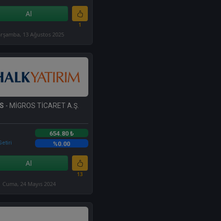
Al
1
rşamba, 13 Ağustos 2025
S
- MİGROS TİCARET A.Ş.
654.80 ₺
etiri
%0.00
Al
13
Cuma, 24 Mayıs 2024