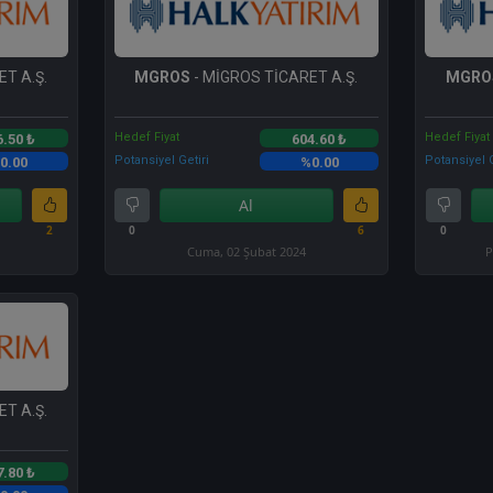
T A.Ş.
MGROS
- MİGROS TİCARET A.Ş.
MGRO
Hedef Fiyat
Hedef Fiyat
6.50 ₺
604.60 ₺
Potansiyel Getiri
Potansiyel G
0.00
%0.00
Al
2
0
6
0
Cuma, 02 Şubat 2024
P
T A.Ş.
7.80 ₺