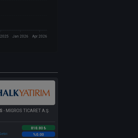
 2025
Jan 2026
Apr 2026
S
- MİGROS TİCARET A.Ş.
818.80 ₺
etiri
%0.00