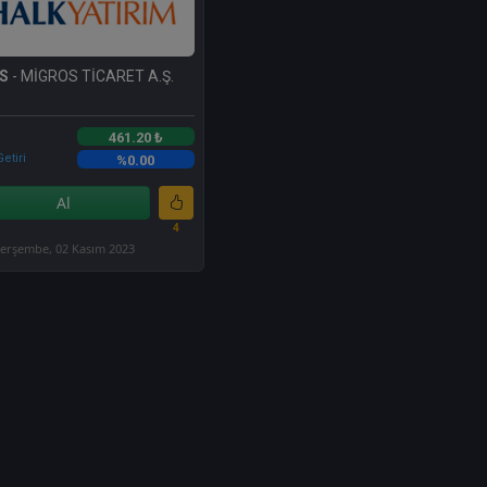
S
- MİGROS TİCARET A.Ş.
461.20 ₺
etiri
%0.00
Al
4
erşembe, 02 Kasım 2023