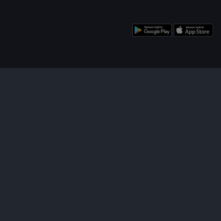
enü
Bizi Takip Edin!