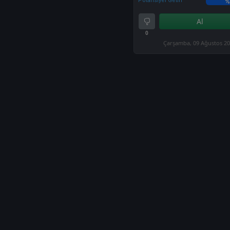
Potansiyel Getiri
%
Al
0
Çarşamba, 09 Ağustos 2