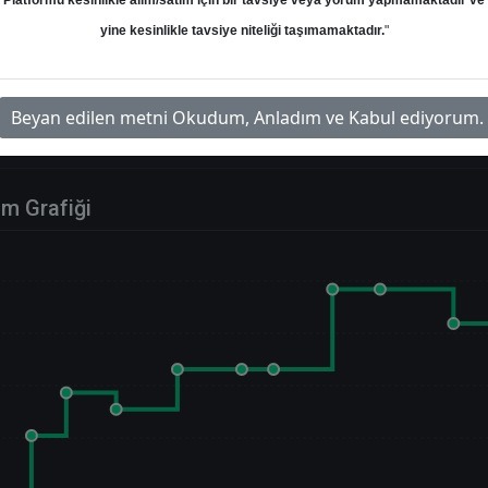
Platformu kesinlikle alım/satım için bir tavsiye veya yorum yapmamaktadır ve
yine kesinlikle tavsiye niteliği taşımamaktadır.
"
Beyan edilen metni Okudum, Anladım ve Kabul ediyorum.
im Grafiği