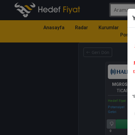
Y
Anasayfa
Radar
Kurumlar
Mo
Portfö
Geri Dön
r
MGROS
- M
TİCARET 
"
Hedef Fiyat
Potansiyel
Getiri
Al
0