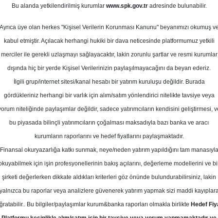
ustos 2023
Bu alanda yetkilendirilmiş kurumlar
www.spk.gov.tr
adresinde bulunabilir.
Ortalama Getiri
Potansiyeli
Ayrıca üye olan herkes "Kişisel Verilerin Korunması Kanunu" beyanımızı okumuş v
kabul etmiştir. Açılacak herhangi hukiki bir dava neticesinde platformumuz yetkili
merciler ile gerekli uzlaşmayı sağlayacaktır, lakin zorunlu şartlar ve resmi kurumlar
Al
dışında hiç bir yerde Kişisel Verilerinizin paylaşılmayacağını da beyan ederiz.
Kurum Sayısı
İlgili grup/internet sitesi/kanal hesabı bir yatırım kuruluşu değildir. Burada
11
8
gördükleriniz herhangi bir varlık için alım/satım yönlendirici nitelikte tavsiye veya
yorum niteliğinde paylaşımlar değildir, sadece yatırımcıların kendisini geliştirmesi, v
Çarşamba, 09 Ağustos 2023
bu piyasada bilinçli yatırımcıların çoğalması maksadıyla bazı banka ve aracı
kurumların raporlarını ve hedef fiyatlarını paylaşmaktadır.
Finansal okuryazarlığa katkı sunmak, neye/neden yatırım yapıldığını tam manasıyl
alk Yatırım
MGROS
Hedef Fiyat
okuyabilmek için işin profesyonellerinin bakış açılarını, değerleme modellerini ve bi
şirketi değerlerken dikkate aldıkları kriterleri göz önünde bulundurabilirsiniz, lakin
yalnızca bu raporlar veya analizlere güvenerek yatırım yapmak sizi maddi kayıplar
Hedef: 387.80 ₺
Potansiyel: %0.00
ğratabilir.. Bu bilgiler/paylaşımlar kurum&banka raporları olmakla birlikte
Hedef Fiy