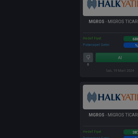
MGROS
- MİGROS TİCARE
Hedef Fiyat
68
Potansiyel Getiri
%
Al
0
Salı, 19 Mart 2024
MGROS
- MİGROS TİCARE
Hedef Fiyat
38