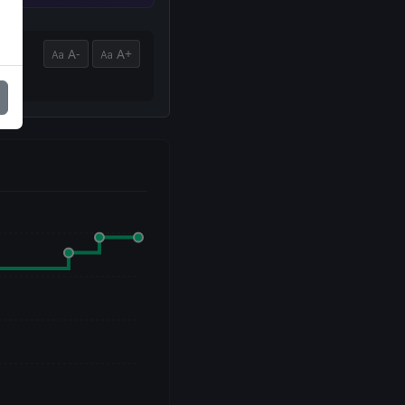
A-
A+