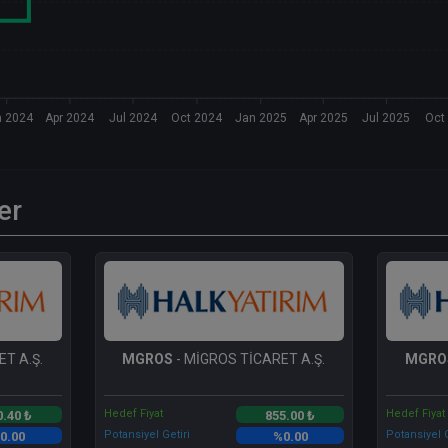
n 2024
Apr 2024
Jul 2024
Oct 2024
Jan 2025
Apr 2025
Jul 2025
Oct
er
T A.Ş.
MGROS
- MİGROS TİCARET A.Ş.
MGRO
Hedef Fiyat
Hedef Fiyat
0.40 ₺
855.00 ₺
Potansiyel Getiri
Potansiyel G
0.00
%0.00