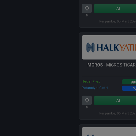
Al
0
Perşembe, 05 Mart 202
MGROS
- MİGROS TİCARE
Hedef Fiyat
88
Potansiyel Getiri
%
Al
0
Perşembe, 06 Mart 202