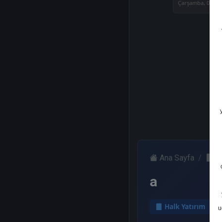
Çarşamba, 09 Ağ
Ana Sayfa
H
a
Halk Yatırım
u