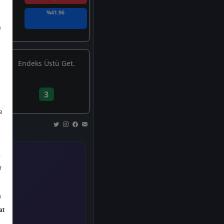
%41.96
e
Endeks Üstü Get.
3
e
a
r
a
at