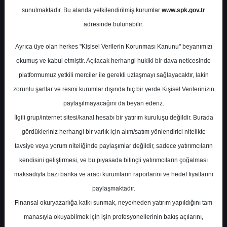
Potansiyel
%25.00
sunulmaktadır. Bu alanda yetkilendirilmiş kurumlar
www.spk.gov.tr
Getiri
adresinde bulunabilir.
Al
0
0
Ayrıca üye olan herkes "Kişisel Verilerin Korunması Kanunu" beyanımızı
Pazartesi, 23 Mart 2026
okumuş ve kabul etmiştir. Açılacak herhangi hukiki bir dava neticesinde
platformumuz yetkili merciler ile gerekli uzlaşmayı sağlayacaktır, lakin
zorunlu şartlar ve resmi kurumlar dışında hiç bir yerde Kişisel Verilerinizin
paylaşılmayacağını da beyan ederiz.
İlgili grup/internet sitesi/kanal hesabı bir yatırım kuruluşu değildir. Burada
gördükleriniz herhangi bir varlık için alım/satım yönlendirici nitelikte
tavsiye veya yorum niteliğinde paylaşımlar değildir, sadece yatırımcıların
En Yüksek Tahmin
728,50 ₺
kendisini geliştirmesi, ve bu piyasada bilinçli yatırımcıların çoğalması
Ortalama Fiyat Tahmini
675,03 ₺
maksadıyla bazı banka ve aracı kurumların raporlarını ve hedef fiyatlarını
En Düşük Tahmin
608,00 ₺
paylaşmaktadır.
Ortalama Getiri Potansiyeli
%68.76
Finansal okuryazarlığa katkı sunmak, neye/neden yatırım yapıldığını tam
manasıyla okuyabilmek için işin profesyonellerinin bakış açılarını,