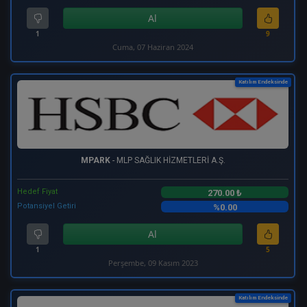
Al
1
9
Cuma, 07 Haziran 2024
Katılım Endeksinde
MPARK
- MLP SAĞLIK HİZMETLERİ A.Ş.
Hedef Fiyat
270.00 ₺
Potansiyel Getiri
%0.00
Al
1
5
Perşembe, 09 Kasım 2023
Katılım Endeksinde