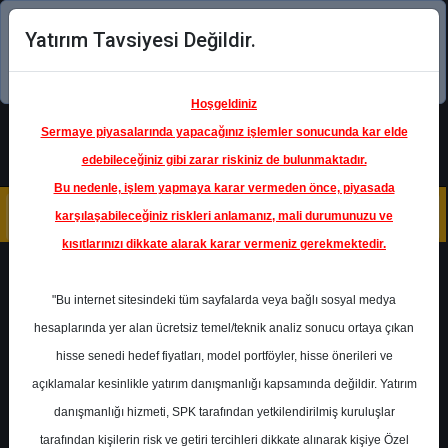
Yatırım Tavsiyesi Değildir.
Şimdi uygulamayı indirin!
Hoşgeldiniz
Sermaye piyasalarında yapacağınız işlemler sonucunda kar elde
edebileceğiniz gibi zarar riskiniz de bulunmaktadır.
Bu nedenle, işlem yapmaya karar vermeden önce, piyasada
karşılaşabileceğiniz riskleri anlamanız, mali durumunuzu ve
kısıtlarınızı dikkate alarak karar vermeniz gerekmektedir.
Geri Dön
"Bu internet sitesindeki tüm sayfalarda veya bağlı sosyal medya
Katılım Endeksinde
hesaplarında yer alan ücretsiz temel/teknik analiz sonucu ortaya çıkan
hisse senedi hedef fiyatları, model portföyler, hisse önerileri ve
açıklamalar kesinlikle yatırım danışmanlığı kapsamında değildir. Yatırım
MPARK
- MLP SAĞLIK
HİZMETLERİ A.Ş.
danışmanlığı hizmeti, SPK tarafından yetkilendirilmiş kuruluşlar
Hedef Fiyat
500.00 ₺
tarafından kişilerin risk ve getiri tercihleri dikkate alınarak kişiye Özel