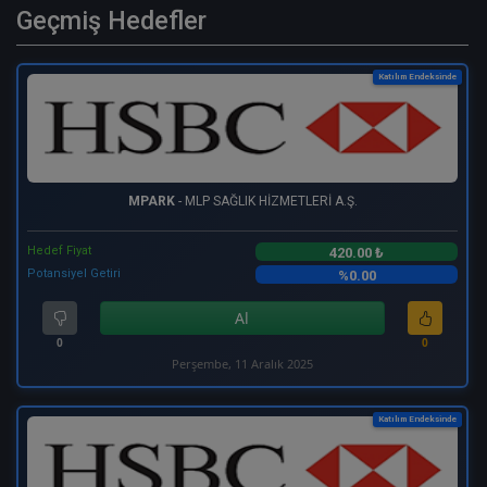
Geçmiş Hedefler
Katılım Endeksinde
MPARK
- MLP SAĞLIK HİZMETLERİ A.Ş.
Hedef Fiyat
420.00 ₺
Potansiyel Getiri
%0.00
Al
0
0
Perşembe, 11 Aralık 2025
Katılım Endeksinde