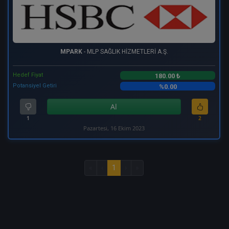
MPARK
- MLP SAĞLIK HİZMETLERİ A.Ş.
Hedef Fiyat
180.00 ₺
Potansiyel Getiri
%0.00
Al
1
2
Pazartesi, 16 Ekim 2023
«
‹
1
›
»