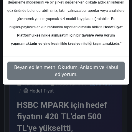
değerleme modellerini ve bir şirketi değerlerken dikkate aldıkları kriterleri
Kurum Sayısı
göz önünde bulundurabilirsiniz, lakin yalnızca bu raporlar veya analizlere
10
güvenerek yatırım yapmak sizi maddi kayıplara uğratabilir.. Bu
Al
Endeks Üstü Get.
bilgiler/paylaşımlar kurum&banka raporları olmakla birlikte
Hedef Fiyat
Platformu kesinlikle alım/satım için bir tavsiye veya yorum
8
2
yapmamaktadır ve yine kesinlikle tavsiye niteliği taşımamaktadır.
"
Pazartesi, 23 Mart 2026
Beyan edilen metni Okudum, Anladım ve Kabul
ediyorum.
Ana Sayfa
HSBC Yatırım
MPARK
Hedef Fiyat
HSBC MPARK için hedef
fiyatını 420 TL'den 500
TL'ye yükseltti,