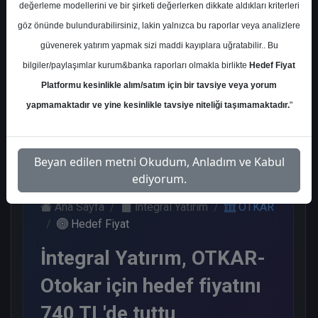
değerleme modellerini ve bir şirketi değerlerken dikkate aldıkları kriterleri
Kurum Sayısı
göz önünde bulundurabilirsiniz, lakin yalnızca bu raporlar veya analizlere
7
güvenerek yatırım yapmak sizi maddi kayıplara uğratabilir.. Bu
Al
Tut
End.
Endeks
bilgiler/paylaşımlar kurum&banka raporları olmakla birlikte
Hedef Fiyat
Paralel
Üstü Get.
Get.
Platformu kesinlikle alım/satım için bir tavsiye veya yorum
2
2
1
2
yapmamaktadır ve yine kesinlikle tavsiye niteliği taşımamaktadır.
"
Çarşamba, 30 Temmuz 2025
Beyan edilen metni Okudum, Anladım ve Kabul
ediyorum.
Ana Sayfa
İntegral Yatırım
OTKAR
Hedef Fiyat
İntegral Yatırım, OTKAR-
Otokar için hedef fiyatını
740 TL'de tuttu