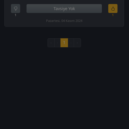
Tavsiye Yok
1
1
Pazartesi, 04 Kasım 2024
«
‹
1
›
»