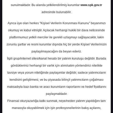
Potansiyel
%0.00
sunulmaktadır. Bu alanda yetkilendirilmiş kurumlar
www.spk.gov.tr
Getiri
adresinde bulunabilir.
Tavsiye Yok
0
0
Ayrıca üye olan herkes "Kişisel Verilerin Korunması Kanunu" beyanımızı
Çarşamba, 30 Temmuz 2025
okumuş ve kabul etmiştir. Açılacak herhangi hukiki bir dava neticesinde
platformumuz yetkili merciler ile gerekli uzlaşmayı sağlayacaktır, lakin
zorunlu şartlar ve resmi kurumlar dışında hiç bir yerde Kişisel Verilerinizin
paylaşılmayacağını da beyan ederiz.
İlgili grup/internet sitesi/kanal hesabı bir yatırım kuruluşu değildir. Burada
gördükleriniz herhangi bir varlık için alım/satım yönlendirici nitelikte
tavsiye veya yorum niteliğinde paylaşımlar değildir, sadece yatırımcıların
En Yüksek Tahmin
780,00 ₺
kendisini geliştirmesi, ve bu piyasada bilinçli yatırımcıların çoğalması
Ortalama Fiyat Tahmini
516,59 ₺
maksadıyla bazı banka ve aracı kurumların raporlarını ve hedef fiyatlarını
En Düşük Tahmin
372,10 ₺
paylaşmaktadır.
Ortalama Getiri Potansiyeli
%89.23
Finansal okuryazarlığa katkı sunmak, neye/neden yatırım yapıldığını tam
manasıyla okuyabilmek için işin profesyonellerinin bakış açılarını,