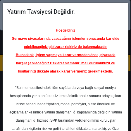
Yatırım Tavsiyesi Değildir.
Şimdi uygulamayı indirin!
Hoşgeldiniz
Sermaye piyasalarında yapacağınız işlemler sonucunda kar elde
edebileceğiniz gibi zarar riskiniz de bulunmaktadır.
Bu nedenle, işlem yapmaya karar vermeden önce, piyasada
karşılaşabileceğiniz riskleri anlamanız, mali durumunuzu ve
kısıtlarınızı dikkate alarak karar vermeniz gerekmektedir.
Geri Dön
"Bu internet sitesindeki tüm sayfalarda veya bağlı sosyal medya
hesaplarında yer alan ücretsiz temel/teknik analiz sonucu ortaya çıkan
hisse senedi hedef fiyatları, model portföyler, hisse önerileri ve
açıklamalar kesinlikle yatırım danışmanlığı kapsamında değildir. Yatırım
OTKAR
- OTOKAR OTOMOTİV
VE SAVUNMA SANAYİ A.Ş.
danışmanlığı hizmeti, SPK tarafından yetkilendirilmiş kuruluşlar
Hedef Fiyat
740.00 ₺
tarafından kişilerin risk ve getiri tercihleri dikkate alınarak kişiye Özel