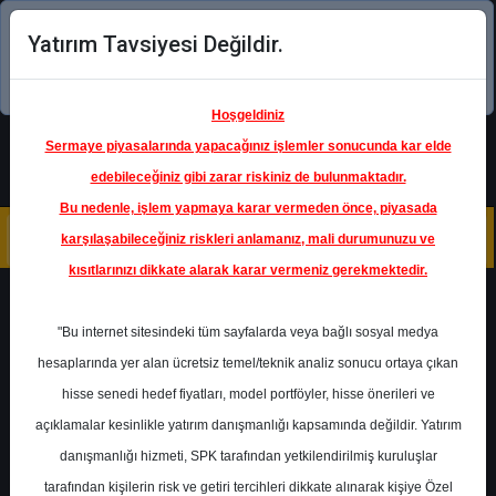
Yatırım Tavsiyesi Değildir.
Şimdi uygulamayı indirin!
Hoşgeldiniz
Sermaye piyasalarında yapacağınız işlemler sonucunda kar elde
edebileceğiniz gibi zarar riskiniz de bulunmaktadır.
Bu nedenle, işlem yapmaya karar vermeden önce, piyasada
karşılaşabileceğiniz riskleri anlamanız, mali durumunuzu ve
kısıtlarınızı dikkate alarak karar vermeniz gerekmektedir.
Geri Dön
"Bu internet sitesindeki tüm sayfalarda veya bağlı sosyal medya
hesaplarında yer alan ücretsiz temel/teknik analiz sonucu ortaya çıkan
hisse senedi hedef fiyatları, model portföyler, hisse önerileri ve
açıklamalar kesinlikle yatırım danışmanlığı kapsamında değildir. Yatırım
PGSUS
- PEGASUS HAVA
TAŞIMACILIĞI A.Ş.
danışmanlığı hizmeti, SPK tarafından yetkilendirilmiş kuruluşlar
Hedef Fiyat
296.00 ₺
tarafından kişilerin risk ve getiri tercihleri dikkate alınarak kişiye Özel