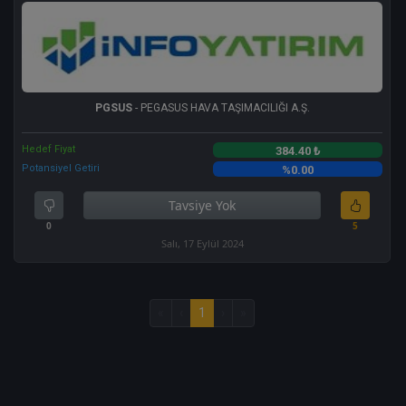
PGSUS
- PEGASUS HAVA TAŞIMACILIĞI A.Ş.
Hedef Fiyat
384.40 ₺
Potansiyel Getiri
%0.00
Tavsiye Yok
0
5
Salı, 17 Eylül 2024
«
‹
1
›
»