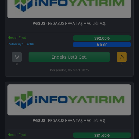
PGSUS
- PEGASUS HAVA TAŞIMACILIĞI A.Ş.
Hedef Fiyat
392.00 ₺
Potansiyel Getiri
%0.00
Endeks Üstü Get.
0
3
Perşembe, 06 Mart 2025
PGSUS
- PEGASUS HAVA TAŞIMACILIĞI A.Ş.
Hedef Fiyat
381.60 ₺