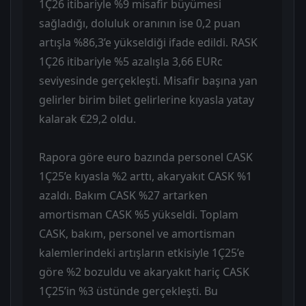
1Ç26 itibariyle %9 misafir büyümesi
sağladığı, doluluk oranının ise 0,2 puan
artışla %86,3’e yükseldiği ifade edildi. RASK
1Ç26 itibariyle %5 azalışla 3,66 EURc
seviyesinde gerçekleşti. Misafir başına yan
gelirler birim bilet gelirlerine kıyasla yatay
kalarak €29,2 oldu.
Rapora göre euro bazında personel CASK
1Ç25’e kıyasla %2 arttı, akaryakıt CASK %1
azaldı. Bakım CASK %27 artarken
amortisman CASK %5 yükseldi. Toplam
CASK, bakım, personel ve amortisman
kalemlerindeki artışların etkisiyle 1Ç25’e
göre %2 bozuldu ve akaryakıt hariç CASK
1Ç25’in %3 üstünde gerçekleşti. Bu