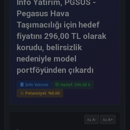
İnfo Yatırım, PGSUS -
Pegasus Hava
Taşımacılığı için hedef
fiyatını 296,00 TL olarak
korudu, belirsizlik
nedeniyle model
portföyünden çıkardı
İnfo Yatırım
Hedef: 296.00 ₺
Potansiyel: %0.00
A-
A+