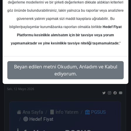
değerleme modellerini ve bir şirketi değerlerken dikkate aldıkları kriterleri
Kurum Sayısı
göz önünde bulundurabilirsiniz, lakin yalnızca bu raporlar veya analizlere
18
güvenerek yatırım yapmak sizi maddi kayıplara uğratabilir.. Bu
Al
Tut
End.
Endeks
Tavsiye
bilgiler/paylaşımlar kurum&banka raporları olmakla birlikte
Hedef Fiyat
Paralel
Üstü
Yok
Platformu kesinlikle alım/satım için bir tavsiye veya yorum
Get.
Get.
9
2
2
yapmamaktadır ve yine kesinlikle tavsiye niteliği taşımamaktadır.
"
2
2
Nötr
Beyan edilen metni Okudum, Anladım ve Kabul
1
ediyorum.
Salı, 12 Mayıs 2026
Ana Sayfa
İnfo Yatırım
PGSUS
Hedef Fiyat