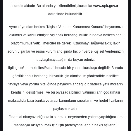
Potansiyel
%0.00
sunulmaktadır. Bu alanda yetkilendirilmiş kurumlar
www.spk.gov.tr
Getiri
adresinde bulunabilir.
Endeks Üstü
Get.
0
0
Ayrıca üye olan herkes "Kişisel Verilerin Korunması Kanunu" beyanımızı
Salı, 12 Mayıs 2026
okumuş ve kabul etmiştir. Açılacak herhangi hukiki bir dava neticesinde
platformumuz yetkili merciler ile gerekli uzlaşmayı sağlayacaktır, lakin
zorunlu şartlar ve resmi kurumlar dışında hiç bir yerde Kişisel Verilerinizin
paylaşılmayacağını da beyan ederiz.
İlgili grup/internet sitesi/kanal hesabı bir yatırım kuruluşu değildir. Burada
gördükleriniz herhangi bir varlık için alım/satım yönlendirici nitelikte
tavsiye veya yorum niteliğinde paylaşımlar değildir, sadece yatırımcıların
En Yüksek Tahmin
364,70 ₺
kendisini geliştirmesi, ve bu piyasada bilinçli yatırımcıların çoğalması
Ortalama Fiyat Tahmini
259,86 ₺
maksadıyla bazı banka ve aracı kurumların raporlarını ve hedef fiyatlarını
En Düşük Tahmin
187,00 ₺
paylaşmaktadır.
Ortalama Getiri Potansiyeli
%69.29
Finansal okuryazarlığa katkı sunmak, neye/neden yatırım yapıldığını tam
manasıyla okuyabilmek için işin profesyonellerinin bakış açılarını,