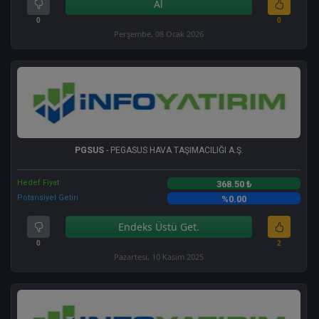
Al
0
0
Perşembe, 08 Ocak 2026
PGSUS
- PEGASUS HAVA TAŞIMACILIĞI A.Ş.
Hedef Fiyat
368.50 ₺
Potansiyel Getiri
%0.00
Endeks Üstü Get.
0
2
Pazartesi, 10 Kasım 2025