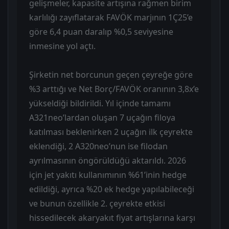
gelişmeler, kapasite artışına rağmen birim
karlılığı zayıflatarak FAVÖK marjının 1Ç25’e
göre 6,4 puan daralıp %0,5 seviyesine
inmesine yol açtı.
Şirketin net borcunun geçen çeyreğe göre
%3 arttığı ve Net Borç/FAVÖK oranının 3,8x’e
yükseldiği bildirildi. Yıl içinde tamamı
A321neo’lardan oluşan 7 uçağın filoya
katılması beklenirken 2 uçağın ilk çeyrekte
eklendiği, 2 A320neo’nun ise filodan
ayrılmasının öngörüldüğü aktarıldı. 2026
için jet yakıtı kullanımının %61’inin hedge
edildiği, ayrıca %20 ek hedge yapılabileceği
ve bunun özellikle 2. çeyrekte etkisi
hissedilecek akaryakıt fiyat artışlarına karşı