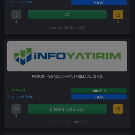
Potansiyel Getiri
%0.00
Al
0
2
Pazartesi, 16 Aralık 2024
PGSUS
- PEGASUS HAVA TAŞIMACILIĞI A.Ş.
Hedef Fiyat
380.60 ₺
Potansiyel Getiri
%0.00
Endeks Üstü Get.
0
1
Çarşamba, 13 Kasım 2024