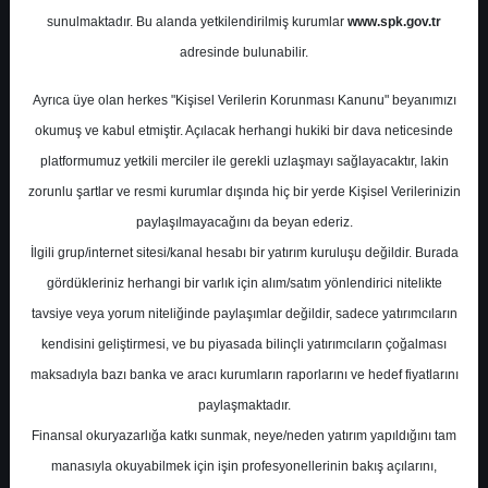
Potansiyel
%0.00
sunulmaktadır. Bu alanda yetkilendirilmiş kurumlar
www.spk.gov.tr
Getiri
adresinde bulunabilir.
Al
1
2
Ayrıca üye olan herkes "Kişisel Verilerin Korunması Kanunu" beyanımızı
Salı, 13 Ocak 2026
okumuş ve kabul etmiştir. Açılacak herhangi hukiki bir dava neticesinde
platformumuz yetkili merciler ile gerekli uzlaşmayı sağlayacaktır, lakin
zorunlu şartlar ve resmi kurumlar dışında hiç bir yerde Kişisel Verilerinizin
paylaşılmayacağını da beyan ederiz.
İlgili grup/internet sitesi/kanal hesabı bir yatırım kuruluşu değildir. Burada
gördükleriniz herhangi bir varlık için alım/satım yönlendirici nitelikte
tavsiye veya yorum niteliğinde paylaşımlar değildir, sadece yatırımcıların
En Yüksek Tahmin
364,70 ₺
kendisini geliştirmesi, ve bu piyasada bilinçli yatırımcıların çoğalması
Ortalama Fiyat Tahmini
259,86 ₺
maksadıyla bazı banka ve aracı kurumların raporlarını ve hedef fiyatlarını
En Düşük Tahmin
187,00 ₺
paylaşmaktadır.
Ortalama Getiri Potansiyeli
%69.29
Finansal okuryazarlığa katkı sunmak, neye/neden yatırım yapıldığını tam
manasıyla okuyabilmek için işin profesyonellerinin bakış açılarını,