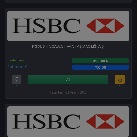
PGSUS
- PEGASUS HAVA TAŞIMACILIĞI A.Ş.
Hedef Fiyat
320.00 ₺
Potansiyel Getiri
%0.00
Al
0
2
Pazartesi, 02 Aralık 2024