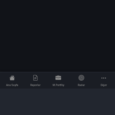
Ana Sayfa
Raporlar
M.Portföy
Radar
Diğer