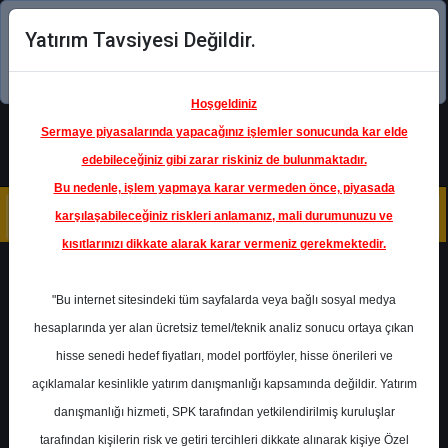
Yatırım Tavsiyesi Değildir.
Şimdi uygulamayı indirin!
Hoşgeldiniz
Sermaye piyasalarında yapacağınız işlemler sonucunda kar elde
edebileceğiniz gibi zarar riskiniz de bulunmaktadır.
Bu nedenle, işlem yapmaya karar vermeden önce, piyasada
karşılaşabileceğiniz riskleri anlamanız, mali durumunuzu ve
kısıtlarınızı dikkate alarak karar vermeniz gerekmektedir.
Geri Dön
"Bu internet sitesindeki tüm sayfalarda veya bağlı sosyal medya
hesaplarında yer alan ücretsiz temel/teknik analiz sonucu ortaya çıkan
hisse senedi hedef fiyatları, model portföyler, hisse önerileri ve
açıklamalar kesinlikle yatırım danışmanlığı kapsamında değildir. Yatırım
PGSUS
- PEGASUS HAVA
TAŞIMACILIĞI A.Ş.
danışmanlığı hizmeti, SPK tarafından yetkilendirilmiş kuruluşlar
Hedef Fiyat
290.00 ₺
tarafından kişilerin risk ve getiri tercihleri dikkate alınarak kişiye Özel