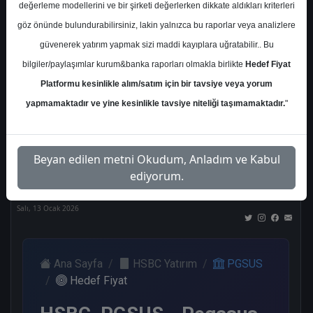
değerleme modellerini ve bir şirketi değerlerken dikkate aldıkları kriterleri
Kurum Sayısı
göz önünde bulundurabilirsiniz, lakin yalnızca bu raporlar veya analizlere
18
güvenerek yatırım yapmak sizi maddi kayıplara uğratabilir.. Bu
Al
Tut
End.
Endeks
Tavsiye
bilgiler/paylaşımlar kurum&banka raporları olmakla birlikte
Hedef Fiyat
Paralel
Üstü
Yok
Get.
Get.
Platformu kesinlikle alım/satım için bir tavsiye veya yorum
9
2
2
2
2
yapmamaktadır ve yine kesinlikle tavsiye niteliği taşımamaktadır.
"
Nötr
Beyan edilen metni Okudum, Anladım ve Kabul
1
ediyorum.
Salı, 13 Ocak 2026
Ana Sayfa
HSBC Yatırım
PGSUS
Hedef Fiyat