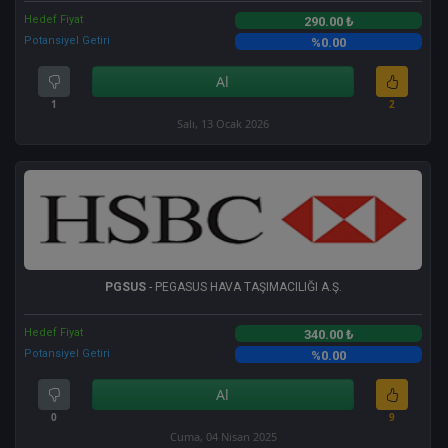
Hedef Fiyat
290.00 ₺
Potansiyel Getiri
%0.00
Al
1
2
Salı, 13 Ocak 2026
PGSUS
- PEGASUS HAVA TAŞIMACILIĞI A.Ş.
Hedef Fiyat
340.00 ₺
Potansiyel Getiri
%0.00
Al
0
9
Cuma, 04 Nisan 2025