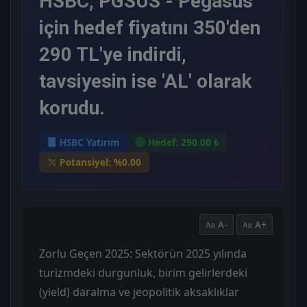
HSBC, PGSUS - Pegasus
için hedef fiyatını 350'den
290 TL'ye indirdi,
tavsiyesin ise 'AL' olarak
korudu.
HSBC Yatırım
Hedef: 290.00 ₺
Potansiyel: %0.00
A-
A+
Zorlu Geçen 2025: Sektörün 2025 yılında
turizmdeki durgunluk, birim gelirlerdeki
(yield) daralma ve jeopolitik aksaklıklar