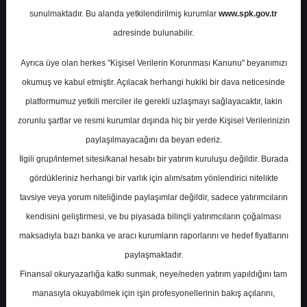
Potansiyel
%0.00
sunulmaktadır. Bu alanda yetkilendirilmiş kurumlar
www.spk.gov.tr
Getiri
adresinde bulunabilir.
Al
1
1
Ayrıca üye olan herkes "Kişisel Verilerin Korunması Kanunu" beyanımızı
Pazartesi, 06 Temmuz 2026
okumuş ve kabul etmiştir. Açılacak herhangi hukiki bir dava neticesinde
platformumuz yetkili merciler ile gerekli uzlaşmayı sağlayacaktır, lakin
zorunlu şartlar ve resmi kurumlar dışında hiç bir yerde Kişisel Verilerinizin
paylaşılmayacağını da beyan ederiz.
İlgili grup/internet sitesi/kanal hesabı bir yatırım kuruluşu değildir. Burada
gördükleriniz herhangi bir varlık için alım/satım yönlendirici nitelikte
tavsiye veya yorum niteliğinde paylaşımlar değildir, sadece yatırımcıların
En Yüksek Tahmin
364,70 ₺
kendisini geliştirmesi, ve bu piyasada bilinçli yatırımcıların çoğalması
Ortalama Fiyat Tahmini
259,86 ₺
maksadıyla bazı banka ve aracı kurumların raporlarını ve hedef fiyatlarını
En Düşük Tahmin
187,00 ₺
paylaşmaktadır.
Ortalama Getiri Potansiyeli
%69.29
Finansal okuryazarlığa katkı sunmak, neye/neden yatırım yapıldığını tam
manasıyla okuyabilmek için işin profesyonellerinin bakış açılarını,