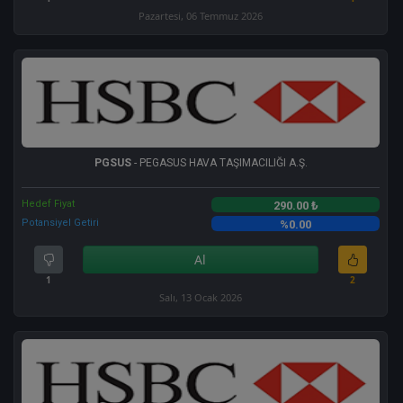
Pazartesi, 06 Temmuz 2026
PGSUS
- PEGASUS HAVA TAŞIMACILIĞI A.Ş.
Hedef Fiyat
290.00 ₺
Potansiyel Getiri
%0.00
Al
1
2
Salı, 13 Ocak 2026