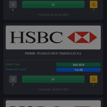
Al
0
2
Pazartesi, 02 Aralık 2024
PGSUS
- PEGASUS HAVA TAŞIMACILIĞI A.Ş.
Hedef Fiyat
300.00 ₺
Potansiyel Getiri
%0.00
Al
0
5
Çarşamba, 23 Ekim 2024