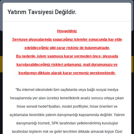
Yatırım Tavsiyesi Değildir.
Şimdi uygulamayı indirin!
Hoşgeldiniz
Sermaye piyasalarında yapacağınız işlemler sonucunda kar elde
edebileceğiniz gibi zarar riskiniz de bulunmaktadır.
Bu nedenle, işlem yapmaya karar vermeden önce, piyasada
karşılaşabileceğiniz riskleri anlamanız, mali durumunuzu ve
kısıtlarınızı dikkate alarak karar vermeniz gerekmektedir.
Geri Dön
"Bu internet sitesindeki tüm sayfalarda veya bağlı sosyal medya
hesaplarında yer alan ücretsiz temel/teknik analiz sonucu ortaya çıkan
hisse senedi hedef fiyatları, model portföyler, hisse önerileri ve
açıklamalar kesinlikle yatırım danışmanlığı kapsamında değildir. Yatırım
PGSUS
- PEGASUS HAVA
TAŞIMACILIĞI A.Ş.
danışmanlığı hizmeti, SPK tarafından yetkilendirilmiş kuruluşlar
Hedef Fiyat
240.00 ₺
tarafından kişilerin risk ve getiri tercihleri dikkate alınarak kişiye Özel