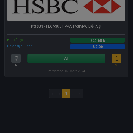
PGSUS
- PEGASUS HAVA TAŞIMACILIĞI A.Ş.
Hedef Fiyat
204.60 ₺
Potansiyel Getiri
%0.00
Al
6
9
Perşembe, 07 Mart 2024
«
‹
1
›
»