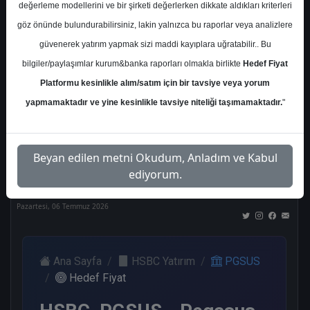
değerleme modellerini ve bir şirketi değerlerken dikkate aldıkları kriterleri
Kurum Sayısı
göz önünde bulundurabilirsiniz, lakin yalnızca bu raporlar veya analizlere
18
güvenerek yatırım yapmak sizi maddi kayıplara uğratabilir.. Bu
Al
Tut
End.
Endeks
Tavsiye
bilgiler/paylaşımlar kurum&banka raporları olmakla birlikte
Hedef Fiyat
Paralel
Üstü
Yok
Get.
Get.
Platformu kesinlikle alım/satım için bir tavsiye veya yorum
9
2
2
2
2
yapmamaktadır ve yine kesinlikle tavsiye niteliği taşımamaktadır.
"
Nötr
Beyan edilen metni Okudum, Anladım ve Kabul
1
ediyorum.
Pazartesi, 06 Temmuz 2026
Ana Sayfa
HSBC Yatırım
PGSUS
Hedef Fiyat