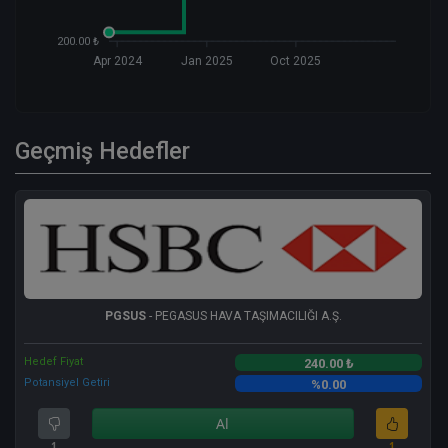
200.00 ₺
Apr 2024
Jan 2025
Oct 2025
Geçmiş Hedefler
PGSUS
- PEGASUS HAVA TAŞIMACILIĞI A.Ş.
Hedef Fiyat
240.00 ₺
Potansiyel Getiri
%0.00
Al
1
1