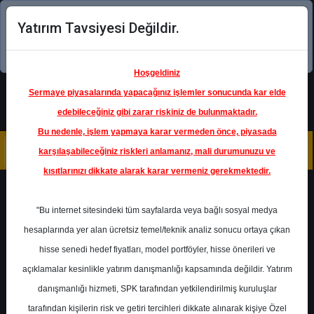
Yatırım Tavsiyesi Değildir.
Şimdi uygulamayı indirin!
Hoşgeldiniz
Sermaye piyasalarında yapacağınız işlemler sonucunda kar elde
edebileceğiniz gibi zarar riskiniz de bulunmaktadır.
Bu nedenle, işlem yapmaya karar vermeden önce, piyasada
karşılaşabileceğiniz riskleri anlamanız, mali durumunuzu ve
kısıtlarınızı dikkate alarak karar vermeniz gerekmektedir.
Geri Dön
"Bu internet sitesindeki tüm sayfalarda veya bağlı sosyal medya
Katılım Endeksinde
hesaplarında yer alan ücretsiz temel/teknik analiz sonucu ortaya çıkan
hisse senedi hedef fiyatları, model portföyler, hisse önerileri ve
açıklamalar kesinlikle yatırım danışmanlığı kapsamında değildir. Yatırım
SELEC
- SELÇUK ECZA DEPOSU
TİCARET VE SANAYİ A.Ş.
danışmanlığı hizmeti, SPK tarafından yetkilendirilmiş kuruluşlar
Hedef Fiyat
140.00 ₺
tarafından kişilerin risk ve getiri tercihleri dikkate alınarak kişiye Özel