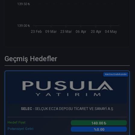
139.50 ₺
139.00 ₺
23 Feb
09 Mar
23 Mar
06 Apr
20 Apr
04 May
Geçmiş Hedefler
Katılım Endeksinde
SELEC
- SELÇUK ECZA DEPOSU TİCARET VE SANAYİ A.Ş.
Hedef Fiyat
140.00 ₺
Potansiyel Getiri
%0.00