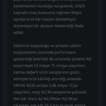
beklentisinin sürdüğü vurgulandı. DADS
kaynaklı marj baskısına rağmen Mayıs
ayında brüt kâr marjını destekleyici
düzenleyici bir aksiyon beklendiği ifade
edildi.
Sektörün büyüdüğü ve şirketin sektör
büyümesinin üzerinde performans
gösterdiği belirtildi. Bu ortamda şirketin %6
büyümeyle 52 milyar TL ciroya ulaşırken,
katma değerli ürün satışlarının güçlü
etkisiyle brüt kârlılığı artırdığı anlatıldı.
FAVÖK %225 artışla 3,48 milyar TL’ye
ulaşırken, marj %2,96 seviyesine yükseldi.
Net kâr marjı da %0,39’dan %2,96’ya
çıkarken, net kâr 55,5 baz puanlık artışla