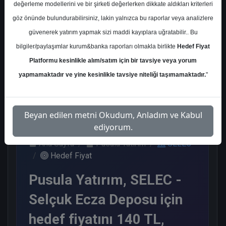
değerleme modellerini ve bir şirketi değerlerken dikkate aldıkları kriterleri
Kurum Sayısı
göz önünde bulundurabilirsiniz, lakin yalnızca bu raporlar veya analizlere
6
güvenerek yatırım yapmak sizi maddi kayıplara uğratabilir.. Bu
Al
Tut
Nötr
bilgiler/paylaşımlar kurum&banka raporları olmakla birlikte
Hedef Fiyat
Platformu kesinlikle alım/satım için bir tavsiye veya yorum
1
4
1
yapmamaktadır ve yine kesinlikle tavsiye niteliği taşımamaktadır.
"
Salı, 12 Mayıs 2026
Beyan edilen metni Okudum, Anladım ve Kabul
ediyorum.
Ana Sayfa
Pusula Yatırım
SELEC
Hedef Fiyat
Pusula Yatırım, SELEC -
Selçuk Ecza Deposu için
hedef fiyatını 140 TL,