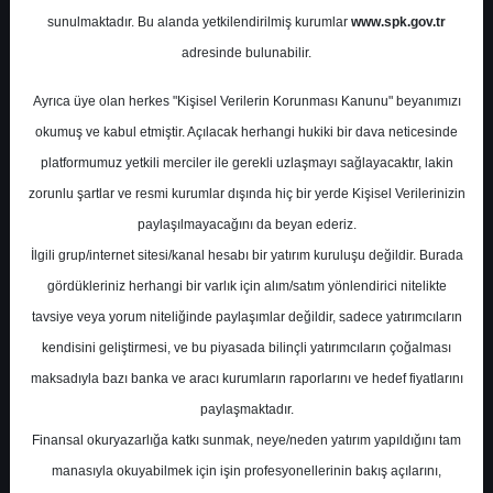
Potansiyel
%-35.39
sunulmaktadır. Bu alanda yetkilendirilmiş kurumlar
www.spk.gov.tr
Getiri
adresinde bulunabilir.
Al
0
0
Ayrıca üye olan herkes "Kişisel Verilerin Korunması Kanunu" beyanımızı
Salı, 12 Mayıs 2026
okumuş ve kabul etmiştir. Açılacak herhangi hukiki bir dava neticesinde
platformumuz yetkili merciler ile gerekli uzlaşmayı sağlayacaktır, lakin
zorunlu şartlar ve resmi kurumlar dışında hiç bir yerde Kişisel Verilerinizin
paylaşılmayacağını da beyan ederiz.
İlgili grup/internet sitesi/kanal hesabı bir yatırım kuruluşu değildir. Burada
gördükleriniz herhangi bir varlık için alım/satım yönlendirici nitelikte
tavsiye veya yorum niteliğinde paylaşımlar değildir, sadece yatırımcıların
En Yüksek Tahmin
140,00 ₺
kendisini geliştirmesi, ve bu piyasada bilinçli yatırımcıların çoğalması
Ortalama Fiyat Tahmini
131,78 ₺
maksadıyla bazı banka ve aracı kurumların raporlarını ve hedef fiyatlarını
En Düşük Tahmin
109,56 ₺
paylaşmaktadır.
Ortalama Getiri Potansiyeli
%-39.19
Finansal okuryazarlığa katkı sunmak, neye/neden yatırım yapıldığını tam
manasıyla okuyabilmek için işin profesyonellerinin bakış açılarını,