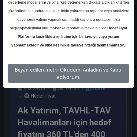
değerleme modellerini ve bir şirketi değerlerken dikkate aldıkları kriterleri
Kurum Sayısı
göz önünde bulundurabilirsiniz, lakin yalnızca bu raporlar veya analizlere
18
güvenerek yatırım yapmak sizi maddi kayıplara uğratabilir.. Bu
Al
Endeks Üstü
Tavsiye Yok
bilgiler/paylaşımlar kurum&banka raporları olmakla birlikte
Hedef Fiyat
Get.
Platformu kesinlikle alım/satım için bir tavsiye veya yorum
11
6
1
yapmamaktadır ve yine kesinlikle tavsiye niteliği taşımamaktadır.
"
Çarşamba, 30 Temmuz 2025
Beyan edilen metni Okudum, Anladım ve Kabul
ediyorum.
Ana Sayfa
Ak Yatırım
TAVHL
Hedef Fiyat
Ak Yatırım, TAVHL-TAV
Havalimanları için hedef
fiyatını 360 TL'den 400