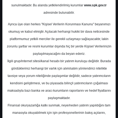
Potansiyel
%0.00
sunulmaktadır. Bu alanda yetkilendirilmiş kurumlar
www.spk.gov.tr
Getiri
adresinde bulunabilir.
Endeks Üstü
Get.
1
3
Ayrıca üye olan herkes "Kişisel Verilerin Korunması Kanunu" beyanımızı
Çarşamba, 30 Temmuz 2025
okumuş ve kabul etmiştir. Açılacak herhangi hukiki bir dava neticesinde
platformumuz yetkili merciler ile gerekli uzlaşmayı sağlayacaktır, lakin
zorunlu şartlar ve resmi kurumlar dışında hiç bir yerde Kişisel Verilerinizin
paylaşılmayacağını da beyan ederiz.
İlgili grup/internet sitesi/kanal hesabı bir yatırım kuruluşu değildir. Burada
gördükleriniz herhangi bir varlık için alım/satım yönlendirici nitelikte
tavsiye veya yorum niteliğinde paylaşımlar değildir, sadece yatırımcıların
En Yüksek Tahmin
510,00 ₺
kendisini geliştirmesi, ve bu piyasada bilinçli yatırımcıların çoğalması
Ortalama Fiyat Tahmini
432,71 ₺
maksadıyla bazı banka ve aracı kurumların raporlarını ve hedef fiyatlarını
En Düşük Tahmin
341,03 ₺
paylaşmaktadır.
Ortalama Getiri Potansiyeli
%52.36
Finansal okuryazarlığa katkı sunmak, neye/neden yatırım yapıldığını tam
manasıyla okuyabilmek için işin profesyonellerinin bakış açılarını,