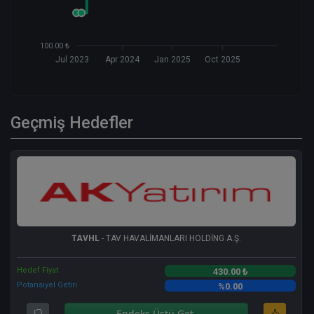
100.00 ₺
Jul 2023
Apr 2024
Jan 2025
Oct 2025
Geçmiş Hedefler
TAVHL
- TAV HAVALİMANLARI HOLDİNG A.Ş.
Hedef Fiyat
430.00 ₺
Potansiyel Getiri
%0.00
Endeks Üstü Get.