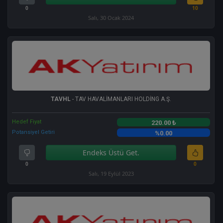
0
10
Salı, 30 Ocak 2024
TAVHL
- TAV HAVALİMANLARI HOLDİNG A.Ş.
Hedef Fiyat
220.00 ₺
Potansiyel Getiri
%0.00
Endeks Üstü Get.
0
0
Salı, 19 Eylül 2023