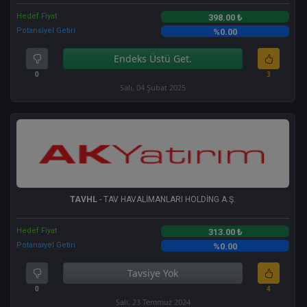
Hedef Fiyat
398.00 ₺
Potansiyel Getiri
%0.00
Endeks Üstü Get.
0
3
Salı, 04 Şubat 2025
TAVHL
- TAV HAVALİMANLARI HOLDİNG A.Ş.
Hedef Fiyat
313.00 ₺
Potansiyel Getiri
%0.00
Tavsiye Yok
0
4
Salı, 23 Temmuz 2024