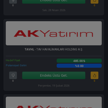
0
0
Salı, 28 Nisan 2026
TAVHL
- TAV HAVALİMANLARI HOLDİNG A.Ş.
Hedef Fiyat
485.00 ₺
Potansiyel Getiri
%0.00
Endeks Üstü Get.
0
0
Perşembe, 19 Şubat 2026