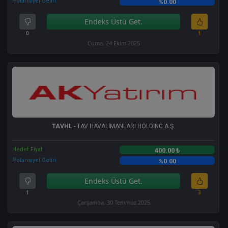
Potansiyel Getiri
%0.00
Endeks Üstü Get.
0
1
Cuma, 24 Ekim 2025
TAVHL
- TAV HAVALİMANLARI HOLDİNG A.Ş.
Hedef Fiyat
400.00 ₺
Potansiyel Getiri
%0.00
Endeks Üstü Get.
1
3
Çarşamba, 30 Temmuz 2025