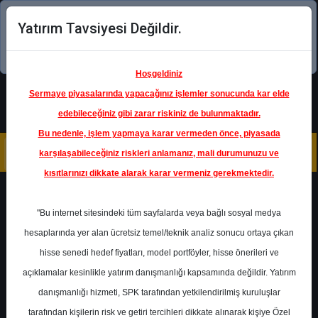
Yatırım Tavsiyesi Değildir.
Şimdi uygulamayı indirin!
Hoşgeldiniz
Sermaye piyasalarında yapacağınız işlemler sonucunda kar elde
edebileceğiniz gibi zarar riskiniz de bulunmaktadır.
Bu nedenle, işlem yapmaya karar vermeden önce, piyasada
karşılaşabileceğiniz riskleri anlamanız, mali durumunuzu ve
kısıtlarınızı dikkate alarak karar vermeniz gerekmektedir.
Geri Dön
"Bu internet sitesindeki tüm sayfalarda veya bağlı sosyal medya
hesaplarında yer alan ücretsiz temel/teknik analiz sonucu ortaya çıkan
hisse senedi hedef fiyatları, model portföyler, hisse önerileri ve
açıklamalar kesinlikle yatırım danışmanlığı kapsamında değildir. Yatırım
TAVHL
- TAV HAVALİMANLARI
HOLDİNG A.Ş.
danışmanlığı hizmeti, SPK tarafından yetkilendirilmiş kuruluşlar
Hedef Fiyat
400.00 ₺
tarafından kişilerin risk ve getiri tercihleri dikkate alınarak kişiye Özel