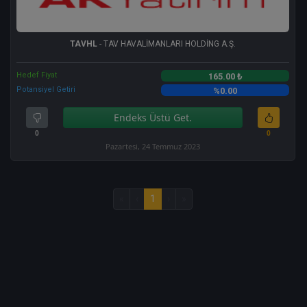
TAVHL
- TAV HAVALİMANLARI HOLDİNG A.Ş.
Hedef Fiyat
165.00 ₺
Potansiyel Getiri
%0.00
Endeks Üstü Get.
0
0
Pazartesi, 24 Temmuz 2023
«
‹
1
›
»