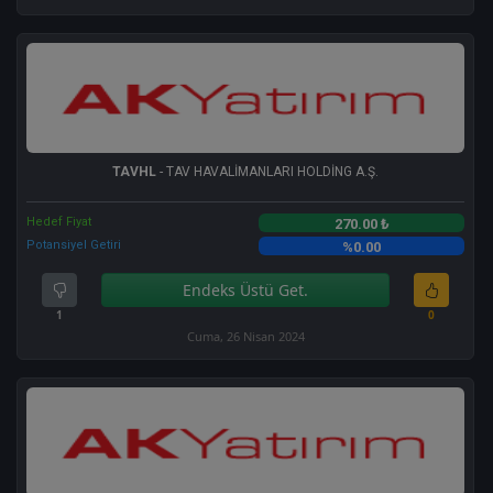
TAVHL
- TAV HAVALİMANLARI HOLDİNG A.Ş.
Hedef Fiyat
270.00 ₺
Potansiyel Getiri
%0.00
Endeks Üstü Get.
1
0
Cuma, 26 Nisan 2024