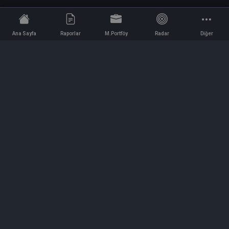
Ana Sayfa
Raporlar
M.Portföy
Radar
Diğer
İletişim
Bilgi ve Reklam için bizimle iletişime geçin!