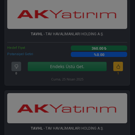
TAVHL
- TAV HAVALİMANLARI HOLDİNG A.Ş.
Hedef Fiyat
360.00 ₺
Potansiyel Getiri
%0.00
Endeks Üstü Get.
0
1
Cuma, 25 Nisan 2025
TAVHL
- TAV HAVALİMANLARI HOLDİNG A.Ş.