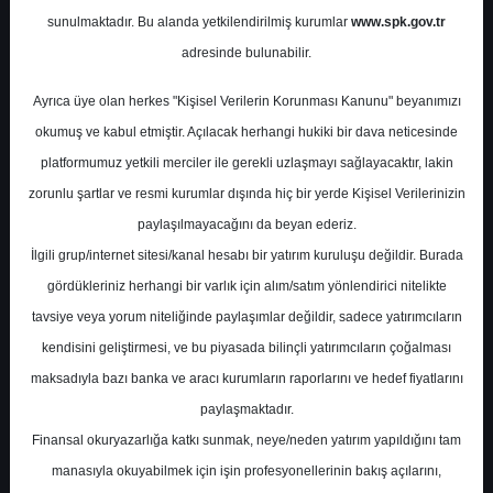
Potansiyel
%74.70
sunulmaktadır. Bu alanda yetkilendirilmiş kurumlar
www.spk.gov.tr
Getiri
adresinde bulunabilir.
Al
0
0
Ayrıca üye olan herkes "Kişisel Verilerin Korunması Kanunu" beyanımızı
Perşembe, 15 Ocak 2026
okumuş ve kabul etmiştir. Açılacak herhangi hukiki bir dava neticesinde
platformumuz yetkili merciler ile gerekli uzlaşmayı sağlayacaktır, lakin
zorunlu şartlar ve resmi kurumlar dışında hiç bir yerde Kişisel Verilerinizin
paylaşılmayacağını da beyan ederiz.
İlgili grup/internet sitesi/kanal hesabı bir yatırım kuruluşu değildir. Burada
gördükleriniz herhangi bir varlık için alım/satım yönlendirici nitelikte
tavsiye veya yorum niteliğinde paylaşımlar değildir, sadece yatırımcıların
En Yüksek Tahmin
510,00 ₺
kendisini geliştirmesi, ve bu piyasada bilinçli yatırımcıların çoğalması
Ortalama Fiyat Tahmini
432,71 ₺
maksadıyla bazı banka ve aracı kurumların raporlarını ve hedef fiyatlarını
En Düşük Tahmin
341,03 ₺
paylaşmaktadır.
Ortalama Getiri Potansiyeli
%58.21
Finansal okuryazarlığa katkı sunmak, neye/neden yatırım yapıldığını tam
manasıyla okuyabilmek için işin profesyonellerinin bakış açılarını,