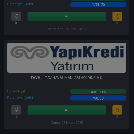
Potansiyel Getiri
%74.70
Al
0
0
Perşembe, 15 Ocak 2026
TAVHL
- TAV HAVALİMANLARI HOLDİNG A.Ş.
Hedef Fiyat
430.00 ₺
Potansiyel Getiri
%0.00
Al
1
2
Cuma, 25 Nisan 2025