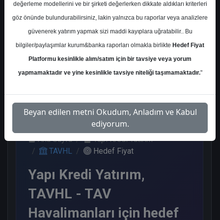
değerleme modellerini ve bir şirketi değerlerken dikkate aldıkları kriterleri
Kurum Sayısı
göz önünde bulundurabilirsiniz, lakin yalnızca bu raporlar veya analizlere
18
güvenerek yatırım yapmak sizi maddi kayıplara uğratabilir.. Bu
Al
Endeks Üstü
Tavsiye Yok
bilgiler/paylaşımlar kurum&banka raporları olmakla birlikte
Hedef Fiyat
Get.
Platformu kesinlikle alım/satım için bir tavsiye veya yorum
11
6
1
yapmamaktadır ve yine kesinlikle tavsiye niteliği taşımamaktadır.
"
Perşembe, 15 Ocak 2026
Beyan edilen metni Okudum, Anladım ve Kabul
ediyorum.
Ana Sayfa
Yapı Kredi Yatırım
TAVHL
Hedef Fiyat
Yapı Kredi Yatırım,
TAVHL - TAV
Havalimanları için hedef