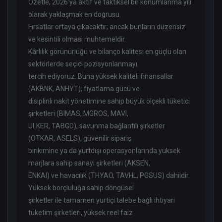
Özetle, 2026’ya aktif ve taktiksel bir konumlanma yılı
olarak yaklaşmak en doğrusu.
Fırsatlar ortaya çıkacaktır; ancak bunların düzensiz
ve kesintili olması muhtemeldir.
Kârlılık görünürlüğü ve bilanço kalitesi en güçlü olan
sektörlerde seçici pozisyonlanmayı
tercih ediyoruz. Buna yüksek kaliteli finansallar
(AKBNK, ANHYT), fiyatlama gücü ve
disiplinli nakit yönetimine sahip büyük ölçekli tüketici
şirketleri (BIMAS, MGROS, MAVI,
ULKER, TABGD), savunma bağlantılı şirketler
(OTKAR, ASELS), güvenilir sipariş
birikimine ya da yurtdışı operasyonlarında yüksek
marjlara sahip sanayi şirketleri (AKSEN,
ENKAI) ve havacılık (THYAO, TAVHL, PGSUS) dahildir.
Yüksek borçluluğa sahip döngüsel
şirketler ile tamamen yurtiçi talebe bağlı ihtiyari
tüketim şirketleri, yüksek reel faiz