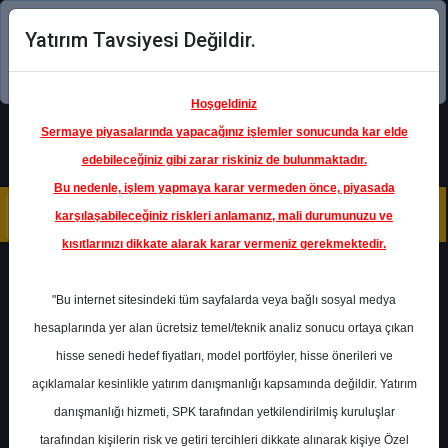
Yatırım Tavsiyesi Değildir.
Şimdi uygulamayı indirin!
Hoşgeldiniz
Sermaye piyasalarında yapacağınız işlemler sonucunda kar elde
edebileceğiniz gibi zarar riskiniz de bulunmaktadır.
Bu nedenle, işlem yapmaya karar vermeden önce, piyasada
karşılaşabileceğiniz riskleri anlamanız, mali durumunuzu ve
kısıtlarınızı dikkate alarak karar vermeniz gerekmektedir.
Geri Dön
"Bu internet sitesindeki tüm sayfalarda veya bağlı sosyal medya
hesaplarında yer alan ücretsiz temel/teknik analiz sonucu ortaya çıkan
hisse senedi hedef fiyatları, model portföyler, hisse önerileri ve
açıklamalar kesinlikle yatırım danışmanlığı kapsamında değildir. Yatırım
TAVHL
- TAV HAVALİMANLARI
HOLDİNG A.Ş.
danışmanlığı hizmeti, SPK tarafından yetkilendirilmiş kuruluşlar
Hedef Fiyat
477.80 ₺
tarafından kişilerin risk ve getiri tercihleri dikkate alınarak kişiye Özel