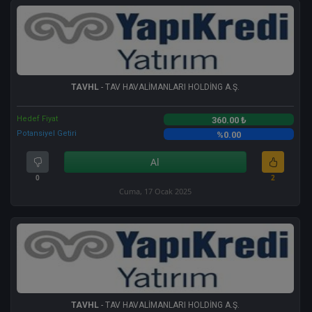
TAVHL
- TAV HAVALİMANLARI HOLDİNG A.Ş.
Hedef Fiyat
360.00 ₺
Potansiyel Getiri
%0.00
Al
0
2
Cuma, 17 Ocak 2025
TAVHL
- TAV HAVALİMANLARI HOLDİNG A.Ş.