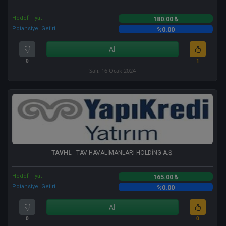
Hedef Fiyat
180.00 ₺
Potansiyel Getiri
%0.00
Al
0
1
Salı, 16 Ocak 2024
TAVHL
- TAV HAVALİMANLARI HOLDİNG A.Ş.
Hedef Fiyat
165.00 ₺
Potansiyel Getiri
%0.00
Al
0
0