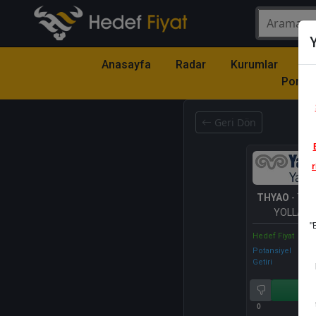
Y
Anasayfa
Radar
Kurumlar
Mo
Portfö
Geri Dön
r
THYAO
- TÜ
YOLLARI 
"
Hedef Fiyat
Potansiyel
Getiri
Al
0