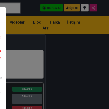
Oturum Aç
Üye Ol
z
Videolar
Blog
Halka
İletişim
Arz
z
z
iz
an
n
580,00 ₺
a
448,31 ₺
.
n
330,00 ₺