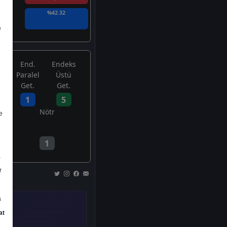
%42.32
e
End.
Endeks
Paralel
Üstü
Get.
Get.
1
5
Nötr
e
1
a
r
a
at