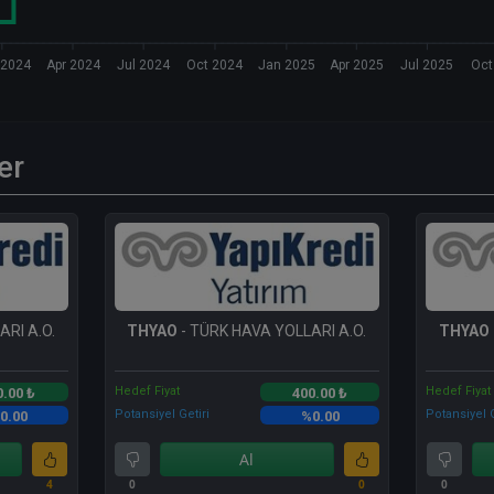
 2024
Apr 2024
Jul 2024
Oct 2024
Jan 2025
Apr 2025
Jul 2025
Oct
er
RI A.O.
THYAO
- TÜRK HAVA YOLLARI A.O.
THYAO
Hedef Fiyat
Hedef Fiyat
0.00 ₺
400.00 ₺
Potansiyel Getiri
Potansiyel G
0.00
%0.00
Al
4
0
0
0