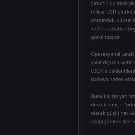
Şirketin gelirleri yı
milyar USD olurken,
oranındaki yükseliş
ve Afrika hatları b
görülmüştür.
Operasyonel tarafta
yakıt dışı maliyetl
USD ile beklentiler
baskıya neden olmu
Buna karşın yatırım 
desteklemiştir. Şir
olarak güçlü net k
aşağı yönlü riskler