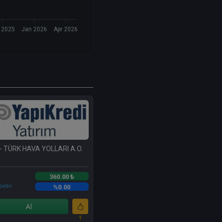
 2025
Jan 2026
Apr 2026
- TÜRK HAVA YOLLARI A.O.
360.00 ₺
etiri
%0.00
Al
1