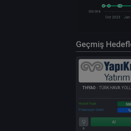
350.00 ₺
Oct 2023
Jan
Geçmiş Hedefl
THYAO
- TÜRK HAVA YOLLA
Hedef Fiyat
50
Potansiyel Getiri
%
Al
0