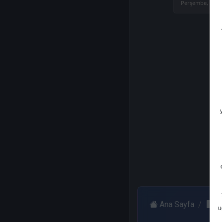
Perşembe, 30 N
Ana Sayfa
Y
u