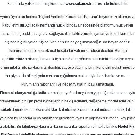
isan 2026
Bu alanda yetkilendirilmiş kurumlar
www.spk.gov.tr
adresinde bulunabilir.
Ortalama Getiri
Potansiyeli
Ayrıca üye olan herkes "Kişisel Verilerin Korunması Kanunu" beyanımızı okumuş v
kabul etmiştir. Açılacak herhangi hukiki bir dava neticesinde platformumuz yetkili
merciler ile gerekli uzlaşmayı sağlayacaktır, lakin zorunlu şartlar ve resmi kurumlar
Al
Tut
dışında hiç bir yerde Kişisel Verilerinizin paylaşılmayacağını da beyan ederiz.
İlgili grup/internet sitesi/kanal hesabı bir yatırım kuruluşu değildir. Burada
10
1
Kurum Sayısı
gördükleriniz herhangi bir varlık için alım/satım yönlendirici nitelikte tavsiye veya
20
Tavsiye Yok
yorum niteliğinde paylaşımlar değildir, sadece yatırımcıların kendisini geliştirmesi, v
bu piyasada bilinçli yatırımcıların çoğalması maksadıyla bazı banka ve aracı
2
kurumların raporlarını ve hedef fiyatlarını paylaşmaktadır.
Finansal okuryazarlığa katkı sunmak, neye/neden yatırım yapıldığını tam manasıyl
okuyabilmek için işin profesyonellerinin bakış açılarını, değerleme modellerini ve bi
Perşembe, 30 Nisan 2026
şirketi değerlerken dikkate aldıkları kriterleri göz önünde bulundurabilirsiniz, lakin
yalnızca bu raporlar veya analizlere güvenerek yatırım yapmak sizi maddi kayıplar
apı Kredi Yatırım
THYAO
Hedef Fiyat
ğratabilir.. Bu bilgiler/paylaşımlar kurum&banka raporları olmakla birlikte
Hedef Fiy