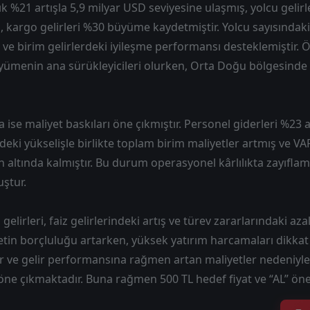
llık %21 artışla 5,9 milyar USD seviyesine ulaşmış, yolcu gelirl
 kargo gelirleri %30 büyüme kaydetmiştir. Yolcu sayısındaki 
 ve birim gelirlerdeki iyileşme performansı desteklemiştir. 
üyümenin ana sürükleyicileri olurken, Orta Doğu bölgesinde
 ise maliyet baskıları öne çıkmıştır. Personel giderleri %23 a
erdeki yükselişle birlikte toplam birim maliyetler artmış ve 
in altında kalmıştır. Bu durum operasyonel kârlılıkta zayıfla
ştur.
gelirleri, faiz gelirlerindeki artış ve türev zararlarındaki az
ketin borçluluğu artarken, yüksek yatırım harcamaları dikkat
âr ve gelir performansına rağmen artan maliyetler nedeniyle
 öne çıkmaktadır. Buna rağmen 500 TL hedef fiyat ve “AL” ön