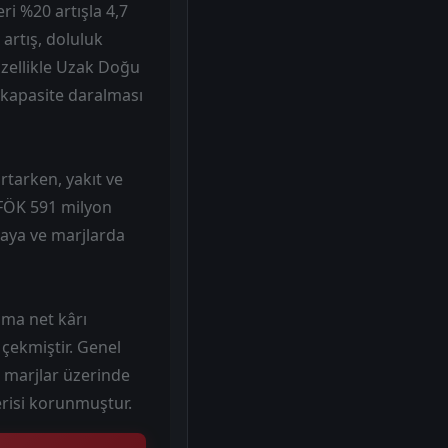
eri %20 artışla 4,7
artış, doluluk
Özellikle Uzak Doğu
 kapasite daralması
rtarken, yakıt ve
VAFÖK 591 milyon
maya ve marjlarda
alma net kârı
 çekmiştir. Genel
 marjlar üzerinde
erisi korunmuştur.