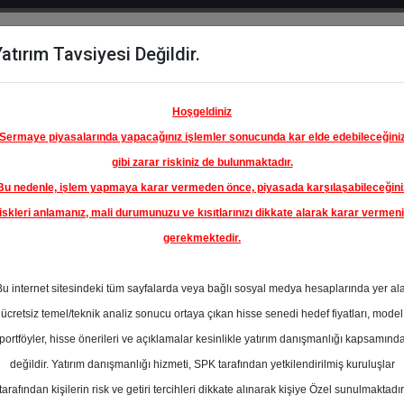
atırım Tavsiyesi Değildir.
del
Hisse
Öne
Raporlar
Partnerlerimi
y
Karşılaştır
Çıkanlar
Hoşgeldiniz
Sermaye piyasalarında yapacağınız işlemler sonucunda kar elde edebileceğini
gibi zarar riskiniz de bulunmaktadır.
Bu nedenle, işlem yapmaya karar vermeden önce, piyasada karşılaşabileceğini
iskleri anlamanız, mali durumunuzu ve kısıtlarınızı dikkate alarak karar vermen
gerekmektedir.
RK HAVA
A.O.
Bu internet sitesindeki tüm sayfalarda veya bağlı sosyal medya hesaplarında yer al
500.00 ₺
ücretsiz temel/teknik analiz sonucu ortaya çıkan hisse senedi hedef fiyatları, model
%58.73
En Yüksek Tahmi
portföyler, hisse önerileri ve açıklamalar kesinlikle yatırım danışmanlığı kapsamınd
Ortalama Fiyat
değildir. Yatırım danışmanlığı hizmeti, SPK tarafından yetkilendirilmiş kuruluşlar
Tahmini
tarafından kişilerin risk ve getiri tercihleri dikkate alınarak kişiye Özel sunulmaktadır
0
En Düşük Tahmi