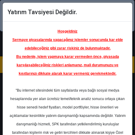
Yatırım Tavsiyesi Değildir.
Şimdi uygulamayı indirin!
Hoşgeldiniz
Sermaye piyasalarında yapacağınız işlemler sonucunda kar elde
edebileceğiniz gibi zarar riskiniz de bulunmaktadır.
Bu nedenle, işlem yapmaya karar vermeden önce, piyasada
karşılaşabileceğiniz riskleri anlamanız, mali durumunuzu ve
kısıtlarınızı dikkate alarak karar vermeniz gerekmektedir.
Geri Dön
"Bu internet sitesindeki tüm sayfalarda veya bağlı sosyal medya
Katılım Endeksinde
hesaplarında yer alan ücretsiz temel/teknik analiz sonucu ortaya çıkan
hisse senedi hedef fiyatları, model portföyler, hisse önerileri ve
açıklamalar kesinlikle yatırım danışmanlığı kapsamında değildir. Yatırım
TUPRS
- TÜPRAŞ-TÜRKİYE
PETROL RAFİNERİLERİ
danışmanlığı hizmeti, SPK tarafından yetkilendirilmiş kuruluşlar
Hedef Fiyat
176.30 ₺
tarafından kişilerin risk ve getiri tercihleri dikkate alınarak kişiye Özel