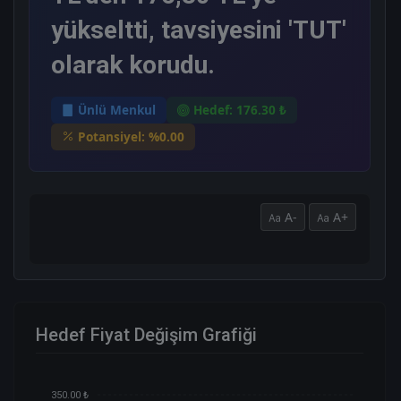
yükseltti, tavsiyesini 'TUT'
olarak korudu.
Ünlü Menkul
Hedef: 176.30 ₺
Potansiyel: %0.00
A-
A+
Hedef Fiyat Değişim Grafiği
350.00 ₺