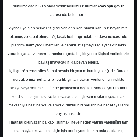
Potansiyel
%0.00
sunulmaktadır. Bu alanda yetkilendirilmiş kurumlar
www.spk.gov.tr
Getiri
adresinde bulunabilir.
Tut
12
6
Ayrıca üye olan herkes "Kişisel Verilerin Korunması Kanunu" beyanımızı
Pazartesi, 22 Ocak 2024
okumuş ve kabul etmiştir. Açılacak herhangi hukiki bir dava neticesinde
platformumuz yetkili merciler ile gerekli uzlaşmayı sağlayacaktır, lakin
zorunlu şartlar ve resmi kurumlar dışında hiç bir yerde Kişisel Verilerinizin
paylaşılmayacağını da beyan ederiz.
İlgili grup/internet sitesi/kanal hesabı bir yatırım kuruluşu değildir. Burada
gördükleriniz herhangi bir varlık için alım/satım yönlendirici nitelikte
tavsiye veya yorum niteliğinde paylaşımlar değildir, sadece yatırımcıların
En Yüksek Tahmin
470,90 ₺
kendisini geliştirmesi, ve bu piyasada bilinçli yatırımcıların çoğalması
Ortalama Fiyat Tahmini
387,66 ₺
maksadıyla bazı banka ve aracı kurumların raporlarını ve hedef fiyatlarını
En Düşük Tahmin
278,00 ₺
paylaşmaktadır.
Ortalama Getiri Potansiyeli
%20.58
Finansal okuryazarlığa katkı sunmak, neye/neden yatırım yapıldığını tam
manasıyla okuyabilmek için işin profesyonellerinin bakış açılarını,