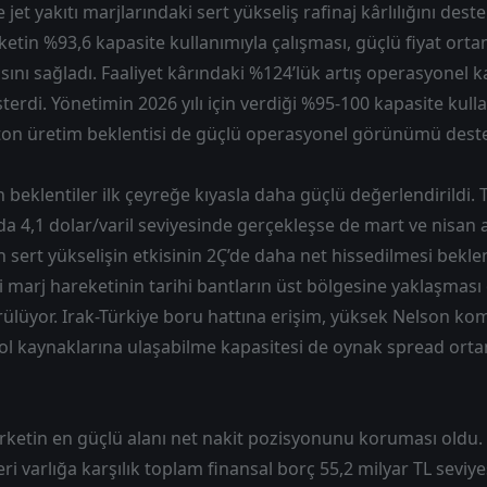
 jet yakıtı marjlarındaki sert yükseliş rafinaj kârlılığını de
rketin %93,6 kapasite kullanımıyla çalışması, güçlü fiyat orta
ını sağladı. Faaliyet kârındaki %124’lük artış operasyonel ka
sterdi. Yönetimin 2026 yılı için verdiği %95-100 kapasite kull
 ton üretim beklentisi de güçlü operasyonel görünümü deste
in beklentiler ilk çeyreğe kıyasla daha güçlü değerlendirildi. 
’da 4,1 dolar/varil seviyesinde gerçekleşse de mart ve nisan
sert yükselişin etkisinin 2Ç’de daha net hissedilmesi bekleniy
 marj hareketinin tarihi bantların üst bölgesine yaklaşması
rülüyor. Irak-Türkiye boru hattına erişim, yüksek Nelson kom
rol kaynaklarına ulaşabilme kapasitesi de oynak spread or
irketin en güçlü alanı net nakit pozisyonunu koruması oldu. 
eri varlığa karşılık toplam finansal borç 55,2 milyar TL sevi