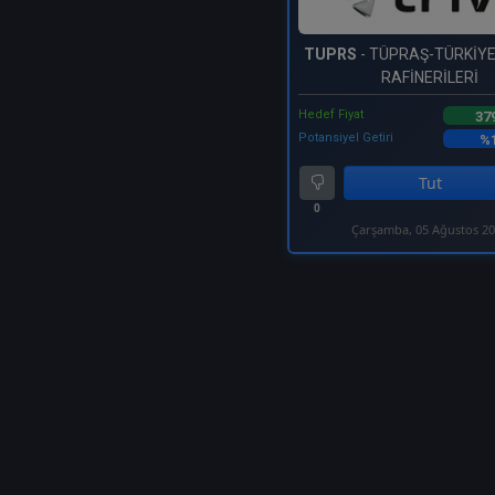
TUPRS
- TÜPRAŞ-TÜRKİY
RAFİNERİLERİ
Hedef Fiyat
37
Potansiyel Getiri
%1
Tut
0
Çarşamba, 05 Ağustos 2