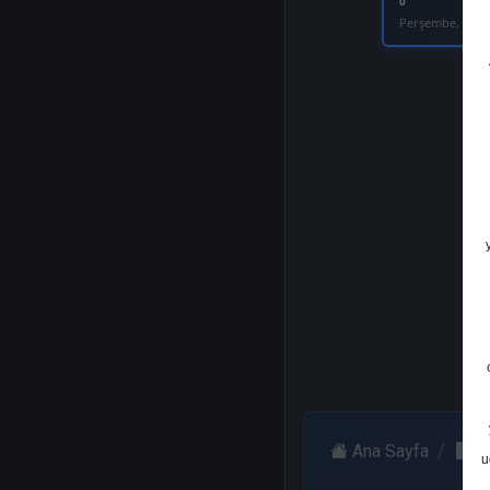
0
Perşembe, 07 M
Ana Sayfa
T
u