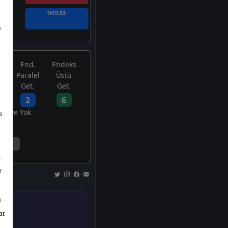
%19.83
e
End.
Endeks
Paralel
Üstü
Get.
Get.
2
6
avsiye Yok
e
1
a
r
a
at