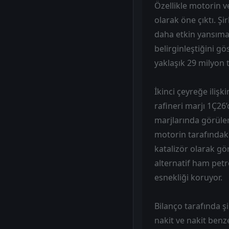
Özellikle motorin ve
olarak öne çıktı. Şi
daha etkin yansımas
belirginleştiğini gö
yaklaşık 29 milyon
İkinci çeyreğe ilişk
rafineri marjı 1Ç26
marjlarında görülen 
motorin tarafındaki
katalizör olarak gö
alternatif ham pet
esnekliği koruyor.
Bilanço tarafında ş
nakit ve nakit benz