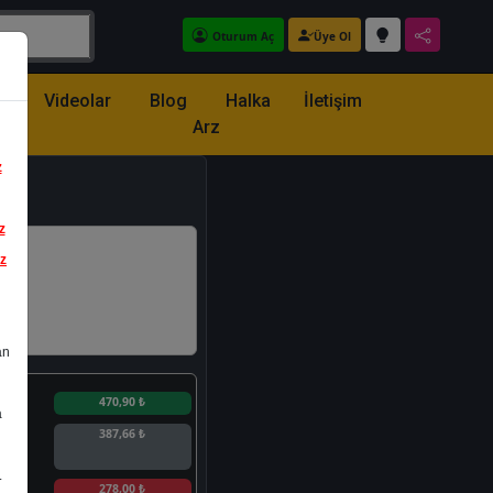
Oturum Aç
Üye Ol
z
Videolar
Blog
Halka
İletişim
Arz
z
z
iz
an
n
470,90 ₺
a
387,66 ₺
.
n
278,00 ₺