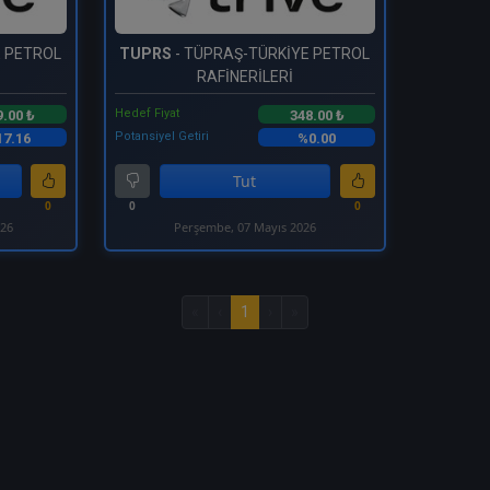
E PETROL
TUPRS
- TÜPRAŞ-TÜRKİYE PETROL
RAFİNERİLERİ
Hedef Fiyat
9.00 ₺
348.00 ₺
Potansiyel Getiri
7.16
%0.00
Tut
0
0
0
026
Perşembe, 07 Mayıs 2026
«
‹
1
›
»