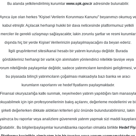
0
Bu alanda yetkilendirilmiş kurumlar
www.spk.gov.tr
adresinde bulunabilir.
ayıs 2026
Ortalama Getiri
Potansiyeli
Ayrıca üye olan herkes "Kişisel Verilerin Korunması Kanunu" beyanımızı okumuş v
kabul etmiştir. Açılacak herhangi hukiki bir dava neticesinde platformumuz yetkili
merciler ile gerekli uzlaşmayı sağlayacaktır, lakin zorunlu şartlar ve resmi kurumlar
Al
Tut
dışında hiç bir yerde Kişisel Verilerinizin paylaşılmayacağını da beyan ederiz.
İlgili grup/internet sitesi/kanal hesabı bir yatırım kuruluşu değildir. Burada
9
1
Kurum Sayısı
gördükleriniz herhangi bir varlık için alım/satım yönlendirici nitelikte tavsiye veya
19
T
yorum niteliğinde paylaşımlar değildir, sadece yatırımcıların kendisini geliştirmesi, v
bu piyasada bilinçli yatırımcıların çoğalması maksadıyla bazı banka ve aracı
kurumların raporlarını ve hedef fiyatlarını paylaşmaktadır.
Finansal okuryazarlığa katkı sunmak, neye/neden yatırım yapıldığını tam manasıyl
okuyabilmek için işin profesyonellerinin bakış açılarını, değerleme modellerini ve bi
Perşembe, 07 Mayıs 2026
şirketi değerlerken dikkate aldıkları kriterleri göz önünde bulundurabilirsiniz, lakin
yalnızca bu raporlar veya analizlere güvenerek yatırım yapmak sizi maddi kayıplar
rive Yatırım
TUPRS
Hedef Fiyat
ğratabilir.. Bu bilgiler/paylaşımlar kurum&banka raporları olmakla birlikte
Hedef Fiy