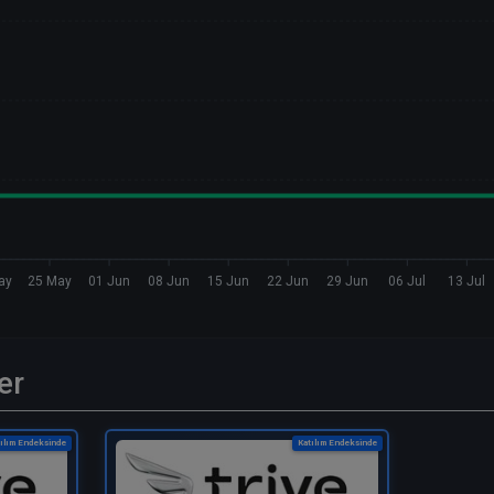
ay
25 May
01 Jun
08 Jun
15 Jun
22 Jun
29 Jun
06 Jul
13 Jul
er
ılım Endeksinde
Katılım Endeksinde