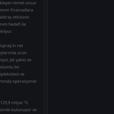
stekleyen temel unsur
mının finansallara
ldıraç etkisinin
anım hedefi ile
kliyor.
Tüpraş’ın net
 aylarında ürün
or. Jet yakıtı ve
 olumlu bir
pleksitesi ve
tamında operasyonel
129,9 milyar TL
yesinde bulunuyor ve