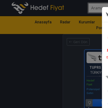
Y
Anasayfa
Radar
Kurumlar
Mo
Portfö
Geri Dön
Katıl
r
TUPRS
- T
TÜRKİYE P
"
RAFİNERİ
Hedef
Fiyat
Potansiyel
Getiri
Tut