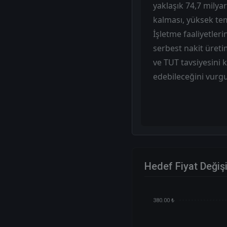
yaklaşık 74,7 milya
kalması, yüksek tem
İşletme faaliyetleri
serbest nakit üreti
ve TUT tavsiyesini
edebileceğini vurgu
Hedef Fiyat Değiş
380.00 ₺