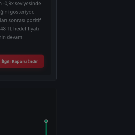
 -0,9x seviyesinde
ini gösteriyor.
ları sonrası pozitif
48 TL hedef fiyatı
inin devam
İlgili Raporu İndir