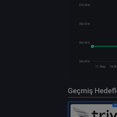
370.00 ₺
360.00 ₺
350.00 ₺
340.00 ₺
11 May
18 M
Geçmiş Hedefl
Kat