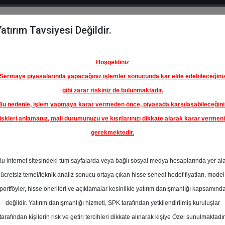
atırım Tavsiyesi Değildir.
del
Hisse
Öne
Raporlar
Partnerlerimi
y
Karşılaştır
Çıkanlar
Hoşgeldiniz
Sermaye piyasalarında yapacağınız işlemler sonucunda kar elde edebileceğini
gibi zarar riskiniz de bulunmaktadır.
Bu nedenle, işlem yapmaya karar vermeden önce, piyasada karşılaşabileceğini
ım Endeksinde
iskleri anlamanız, mali durumunuzu ve kısıtlarınızı dikkate alarak karar vermen
gerekmektedir.
ÜPRAŞ-
ETROL
Bu internet sitesindeki tüm sayfalarda veya bağlı sosyal medya hesaplarında yer al
LERİ
348.00 ₺
ücretsiz temel/teknik analiz sonucu ortaya çıkan hisse senedi hedef fiyatları, model
En Yüksek Tahmi
%0.00
portföyler, hisse önerileri ve açıklamalar kesinlikle yatırım danışmanlığı kapsamınd
Ortalama Fiyat
değildir. Yatırım danışmanlığı hizmeti, SPK tarafından yetkilendirilmiş kuruluşlar
Tahmini
tarafından kişilerin risk ve getiri tercihleri dikkate alınarak kişiye Özel sunulmaktadır
En Düşük Tahmi