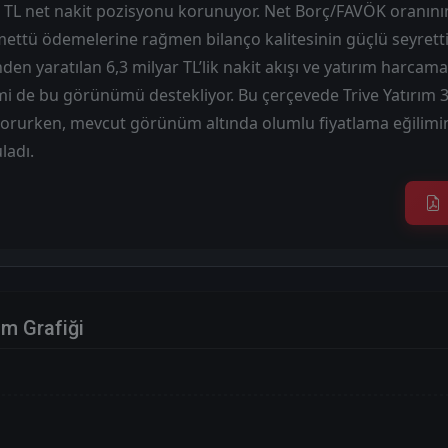
r TL net nakit pozisyonu korunuyor. Net Borç/FAVÖK oranının
ettü ödemelerine rağmen bilanço kalitesinin güçlü seyrettiğ
nden yaratılan 6,3 milyar TL’lik nakit akışı ve yatırım harcama
mi de bu görünümü destekliyor. Bu çerçevede Trive Yatırım 3
 korurken, mevcut görünüm altında olumlu fiyatlama eğilim
ladı.
im Grafiği