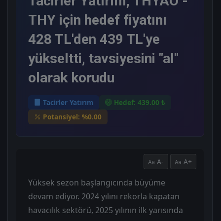
Tacirler Yatırım, THYAO -
THY için hedef fiyatını
428 TL'den 439 TL'ye
yükseltti, tavsiyesini "al"
olarak korudu
Tacirler Yatırım
Hedef: 439.00 ₺
Potansiyel: %0.00
A-
A+
Yüksek sezon başlangıcında büyüme
devam ediyor. 2024 yılını rekorla kapatan
havacılık sektörü, 2025 yılının ilk yarısında