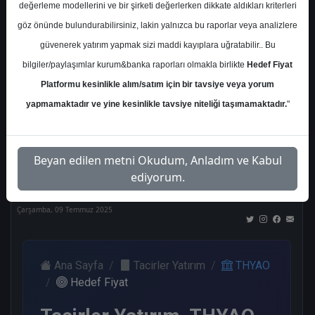
değerleme modellerini ve bir şirketi değerlerken dikkate aldıkları kriterleri
Kurum Sayısı
göz önünde bulundurabilirsiniz, lakin yalnızca bu raporlar veya analizlere
21
güvenerek yatırım yapmak sizi maddi kayıplara uğratabilir.. Bu
Al
Tut
End.
Endeks
Tavsiye
bilgiler/paylaşımlar kurum&banka raporları olmakla birlikte
Hedef Fiyat
Paralel
Üstü
Yok
Get.
Get.
Platformu kesinlikle alım/satım için bir tavsiye veya yorum
12
1
1
1
5
yapmamaktadır ve yine kesinlikle tavsiye niteliği taşımamaktadır.
"
Nötr
Beyan edilen metni Okudum, Anladım ve Kabul
1
ediyorum.
Çarşamba, 09 Temmuz 2025
Ana Sayfa
Tacirler Yatırım
THYAO
Hedef Fiyat