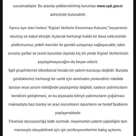
Potansiyel
%0.00
sunulmaktadır. Bu alanda yetkilendirilmiş kurumlar
www.spk.gov.tr
Getiri
adresinde bulunabilir.
Al
0
0
Ayrıca üye olan herkes "Kişisel Verilerin Korunması Kanunu" beyanımızı
Çarşamba, 09 Temmuz 2025
okumuş ve kabul etmiştir. Açılacak herhangi hukiki bir dava neticesinde
platformumuz yetkili merciler ile gerekli uzlaşmayı sağlayacaktır, lakin
zorunlu şartlar ve resmi kurumlar dışında hiç bir yerde Kişisel Verilerinizin
paylaşılmayacağını da beyan ederiz.
İlgili grup/internet sitesi/kanal hesabı bir yatırım kuruluşu değildir. Burada
gördükleriniz herhangi bir varlık için alım/satım yönlendirici nitelikte
tavsiye veya yorum niteliğinde paylaşımlar değildir, sadece yatırımcıların
En Yüksek Tahmin
580,00 ₺
kendisini geliştirmesi, ve bu piyasada bilinçli yatırımcıların çoğalması
Ortalama Fiyat Tahmini
451,30 ₺
maksadıyla bazı banka ve aracı kurumların raporlarını ve hedef fiyatlarını
En Düşük Tahmin
330,00 ₺
paylaşmaktadır.
Ortalama Getiri Potansiyeli
%47.36
Finansal okuryazarlığa katkı sunmak, neye/neden yatırım yapıldığını tam
manasıyla okuyabilmek için işin profesyonellerinin bakış açılarını,