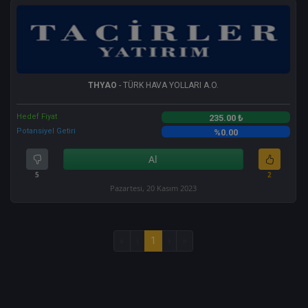
THYAO
- TÜRK HAVA YOLLARI A.O.
Hedef Fiyat
235.00 ₺
Potansiyel Getiri
%0.00
Al
5
2
Pazartesi, 20 Kasım 2023
«
‹
1
›
»