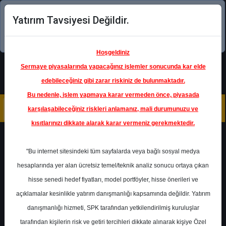
Yatırım Tavsiyesi Değildir.
Şimdi uygulamayı indirin!
Hoşgeldiniz
Sermaye piyasalarında yapacağınız işlemler sonucunda kar elde
edebileceğiniz gibi zarar riskiniz de bulunmaktadır.
Bu nedenle, işlem yapmaya karar vermeden önce, piyasada
karşılaşabileceğiniz riskleri anlamanız, mali durumunuzu ve
kısıtlarınızı dikkate alarak karar vermeniz gerekmektedir.
Geri Dön
"Bu internet sitesindeki tüm sayfalarda veya bağlı sosyal medya
hesaplarında yer alan ücretsiz temel/teknik analiz sonucu ortaya çıkan
hisse senedi hedef fiyatları, model portföyler, hisse önerileri ve
açıklamalar kesinlikle yatırım danışmanlığı kapsamında değildir. Yatırım
THYAO
- TÜRK HAVA YOLLARI
A.O.
danışmanlığı hizmeti, SPK tarafından yetkilendirilmiş kuruluşlar
Hedef Fiyat
439.00 ₺
tarafından kişilerin risk ve getiri tercihleri dikkate alınarak kişiye Özel