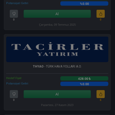
Potansiyel Getiri
%0.00
Al
0
0
Çarşamba, 09 Temmuz 2025
THYAO
- TÜRK HAVA YOLLARI A.O.
Hedef Fiyat
428.00 ₺
Potansiyel Getiri
%0.00
Al
0
6
Pazartesi, 27 Kasım 2023