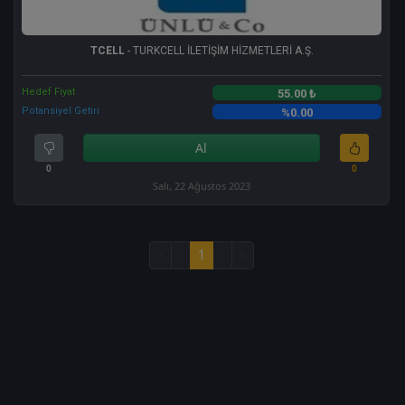
TCELL
- TURKCELL İLETİŞİM HİZMETLERİ A.Ş.
Hedef Fiyat
55.00 ₺
Potansiyel Getiri
%0.00
Al
0
0
Salı, 22 Ağustos 2023
«
‹
1
›
»