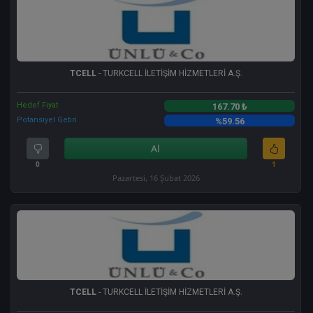
TCELL
- TURKCELL İLETİŞİM HİZMETLERİ A.Ş.
Hedef Fiyat
167.70 ₺
Potansiyel Getiri
%59.56
Al
0
1
Pazartesi, 16 Şubat 2026
TCELL
- TURKCELL İLETİŞİM HİZMETLERİ A.Ş.