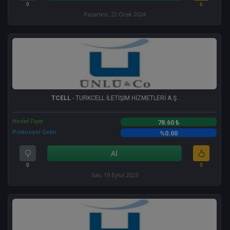
0
6
Pazartesi, 22 Ocak 2024
TCELL
- TURKCELL İLETİŞİM HİZMETLERİ A.Ş.
Hedef Fiyat
78.60 ₺
Potansiyel Getiri
%0.00
Al
0
0
Salı, 19 Eylül 2023