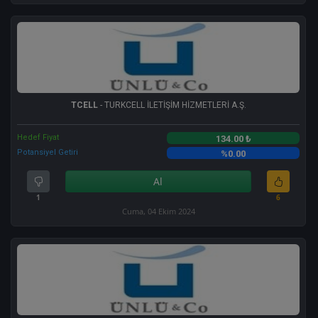
TCELL
- TURKCELL İLETİŞİM HİZMETLERİ A.Ş.
Hedef Fiyat
134.00 ₺
Potansiyel Getiri
%0.00
Al
1
6
Cuma, 04 Ekim 2024