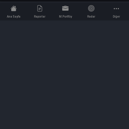
Ana Sayfa
Raporlar
M.Portföy
Radar
Diğer
İletişim
Bilgi ve Reklam için bizimle iletişime geçin!