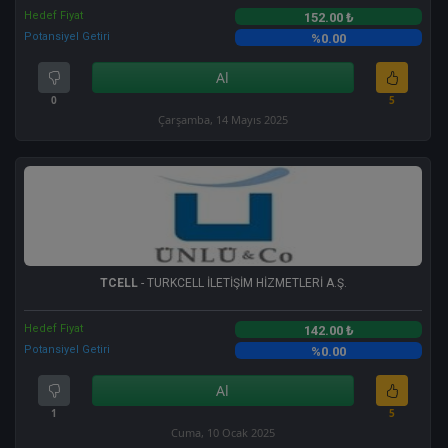
Hedef Fiyat
152.00 ₺
Potansiyel Getiri
%0.00
Al
0
5
Çarşamba, 14 Mayıs 2025
TCELL
- TURKCELL İLETİŞİM HİZMETLERİ A.Ş.
Hedef Fiyat
142.00 ₺
Potansiyel Getiri
%0.00
Al
1
5
Cuma, 10 Ocak 2025