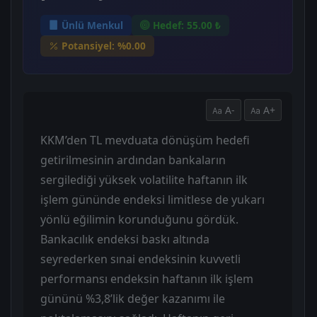
Ünlü Menkul
Hedef: 55.00 ₺
Potansiyel: %0.00
A-
A+
KKM’den TL mevduata dönüşüm hedefi
getirilmesinin ardından bankaların
sergilediği yüksek volatilite haftanın ilk
işlem gününde endeksi limitlese de yukarı
yönlü eğilimin korunduğunu gördük.
Bankacılık endeksi baskı altında
seyrederken sınai endeksinin kuvvetli
performansı endeksin haftanın ilk işlem
gününü %3,8’lik değer kazanımı ile