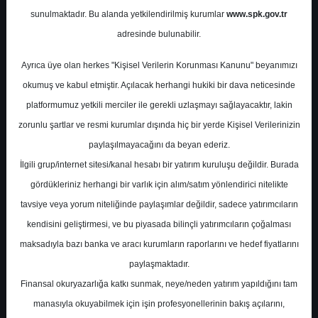
Potansiyel
%0.00
sunulmaktadır. Bu alanda yetkilendirilmiş kurumlar
www.spk.gov.tr
Getiri
adresinde bulunabilir.
Al
0
0
Ayrıca üye olan herkes "Kişisel Verilerin Korunması Kanunu" beyanımızı
Salı, 22 Ağustos 2023
okumuş ve kabul etmiştir. Açılacak herhangi hukiki bir dava neticesinde
platformumuz yetkili merciler ile gerekli uzlaşmayı sağlayacaktır, lakin
zorunlu şartlar ve resmi kurumlar dışında hiç bir yerde Kişisel Verilerinizin
paylaşılmayacağını da beyan ederiz.
İlgili grup/internet sitesi/kanal hesabı bir yatırım kuruluşu değildir. Burada
gördükleriniz herhangi bir varlık için alım/satım yönlendirici nitelikte
tavsiye veya yorum niteliğinde paylaşımlar değildir, sadece yatırımcıların
En Yüksek Tahmin
188,00 ₺
kendisini geliştirmesi, ve bu piyasada bilinçli yatırımcıların çoğalması
Ortalama Fiyat Tahmini
161,43 ₺
maksadıyla bazı banka ve aracı kurumların raporlarını ve hedef fiyatlarını
En Düşük Tahmin
135,50 ₺
paylaşmaktadır.
Ortalama Getiri Potansiyeli
%53.59
Finansal okuryazarlığa katkı sunmak, neye/neden yatırım yapıldığını tam
manasıyla okuyabilmek için işin profesyonellerinin bakış açılarını,