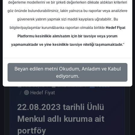
değerleme modellerini ve bir şirketi değerlerken dikkate aldıkları kriterleri
Kurum Sayısı
göz önünde bulundurabilirsiniz, lakin yalnızca bu raporlar veya analizlere
20
güvenerek yatırım yapmak sizi maddi kayıplara uğratabilir.. Bu
Al
Tut
Endeks
Tavsiye
bilgiler/paylaşımlar kurum&banka raporları olmakla birlikte
Hedef Fiyat
Üstü Get.
Yok
Platformu kesinlikle alım/satım için bir tavsiye veya yorum
12
1
5
2
yapmamaktadır ve yine kesinlikle tavsiye niteliği taşımamaktadır.
"
Salı, 22 Ağustos 2023
Beyan edilen metni Okudum, Anladım ve Kabul
ediyorum.
Ana Sayfa
Ünlü Menkul
TCELL
Hedef Fiyat
22.08.2023 tarihli Ünlü
Menkul adlı kuruma ait
portföy