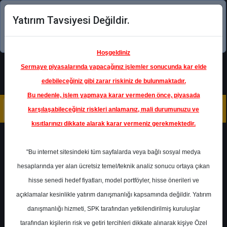
Yatırım Tavsiyesi Değildir.
Şimdi uygulamayı indirin!
Hoşgeldiniz
Sermaye piyasalarında yapacağınız işlemler sonucunda kar elde
edebileceğiniz gibi zarar riskiniz de bulunmaktadır.
Bu nedenle, işlem yapmaya karar vermeden önce, piyasada
karşılaşabileceğiniz riskleri anlamanız, mali durumunuzu ve
kısıtlarınızı dikkate alarak karar vermeniz gerekmektedir.
Geri Dön
"Bu internet sitesindeki tüm sayfalarda veya bağlı sosyal medya
hesaplarında yer alan ücretsiz temel/teknik analiz sonucu ortaya çıkan
hisse senedi hedef fiyatları, model portföyler, hisse önerileri ve
açıklamalar kesinlikle yatırım danışmanlığı kapsamında değildir. Yatırım
TCELL
- TURKCELL İLETİŞİM
HİZMETLERİ A.Ş.
danışmanlığı hizmeti, SPK tarafından yetkilendirilmiş kuruluşlar
Hedef Fiyat
55.00 ₺
tarafından kişilerin risk ve getiri tercihleri dikkate alınarak kişiye Özel