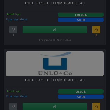
TCELL
- TURKCELL İLETİŞİM HİZMETLERİ A.Ş.
Hedef Fiyat
110.00 ₺
Potansiyel Getiri
%0.00
Al
1
9
Çarşamba, 03 Nisan 2024
TCELL
- TURKCELL İLETİŞİM HİZMETLERİ A.Ş.
Hedef Fiyat
96.00 ₺
Potansiyel Getiri
%0.00
Al