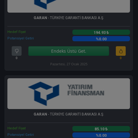
GARAN
- TÜRKİYE GARANTİ BANKASI A.Ş.
Hedef Fiyat
194.93 ₺
Potansiyel Getiri
%0.00
Endeks Üstü Get.
0
0
Pazartesi, 27 Ocak 2025
GARAN
- TÜRKİYE GARANTİ BANKASI A.Ş.
Hedef Fiyat
85.10 ₺
Potansiyel Getiri
%0.00