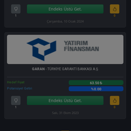
Endeks Üstü Get.
1
0
Çarşamba, 10 Ocak 2024
GARAN
- TÜRKİYE GARANTİ BANKASI A.Ş.
Hedef Fiyat
63.50 ₺
Potansiyel Getiri
%0.00
Endeks Üstü Get.
1
0
Salı, 31 Ekim 2023