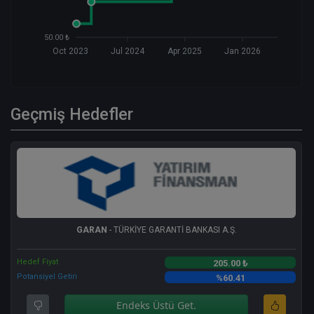
50.00 ₺
Oct 2023
Jul 2024
Apr 2025
Jan 2026
Geçmiş Hedefler
GARAN
- TÜRKİYE GARANTİ BANKASI A.Ş.
Hedef Fiyat
205.00 ₺
Potansiyel Getiri
%60.41
Endeks Üstü Get.