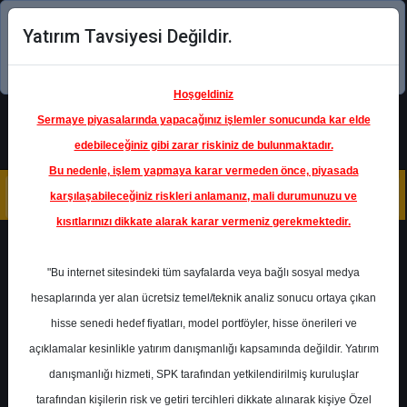
Yatırım Tavsiyesi Değildir.
Şimdi uygulamayı indirin!
Hoşgeldiniz
Sermaye piyasalarında yapacağınız işlemler sonucunda kar elde
edebileceğiniz gibi zarar riskiniz de bulunmaktadır.
Bu nedenle, işlem yapmaya karar vermeden önce, piyasada
karşılaşabileceğiniz riskleri anlamanız, mali durumunuzu ve
kısıtlarınızı dikkate alarak karar vermeniz gerekmektedir.
Geri Dön
"Bu internet sitesindeki tüm sayfalarda veya bağlı sosyal medya
hesaplarında yer alan ücretsiz temel/teknik analiz sonucu ortaya çıkan
hisse senedi hedef fiyatları, model portföyler, hisse önerileri ve
açıklamalar kesinlikle yatırım danışmanlığı kapsamında değildir. Yatırım
GARAN
- TÜRKİYE GARANTİ
BANKASI A.Ş.
danışmanlığı hizmeti, SPK tarafından yetkilendirilmiş kuruluşlar
Hedef Fiyat
63.50 ₺
tarafından kişilerin risk ve getiri tercihleri dikkate alınarak kişiye Özel