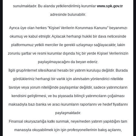
Potansiyel
%0.00
sunulmaktadır. Bu alanda yetkilendirilmiş kurumlar
www.spk.gov.tr
Getiri
adresinde bulunabilir.
Endeks Üstü
Get.
1
0
Ayrıca üye olan herkes "Kişisel Verilerin Korunması Kanunu" beyanımızı
Salı, 31 Ekim 2023
okumuş ve kabul etmiştir. Açılacak herhangi hukiki bir dava neticesinde
platformumuz yetkili merciler ile gerekli uzlaşmayı sağlayacaktır, lakin
zorunlu şartlar ve resmi kurumlar dışında hiç bir yerde Kişisel Verilerinizin
paylaşılmayacağını da beyan ederiz.
İlgili grup/internet sitesi/kanal hesabı bir yatırım kuruluşu değildir. Burada
gördükleriniz herhangi bir varlık için alım/satım yönlendirici nitelikte
tavsiye veya yorum niteliğinde paylaşımlar değildir, sadece yatırımcıların
En Yüksek Tahmin
206,96 ₺
kendisini geliştirmesi, ve bu piyasada bilinçli yatırımcıların çoğalması
Ortalama Fiyat Tahmini
186,96 ₺
maksadıyla bazı banka ve aracı kurumların raporlarını ve hedef fiyatlarını
En Düşük Tahmin
143,00 ₺
paylaşmaktadır.
Ortalama Getiri Potansiyeli
%46.29
Finansal okuryazarlığa katkı sunmak, neye/neden yatırım yapıldığını tam
manasıyla okuyabilmek için işin profesyonellerinin bakış açılarını,