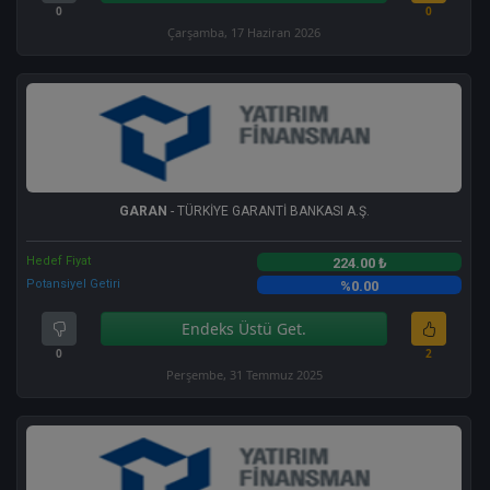
0
0
Çarşamba, 17 Haziran 2026
GARAN
- TÜRKİYE GARANTİ BANKASI A.Ş.
Hedef Fiyat
224.00 ₺
Potansiyel Getiri
%0.00
Endeks Üstü Get.
0
2
Perşembe, 31 Temmuz 2025