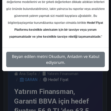
değerleme modellerini ve bir şirketi değerlerken dikkate aldıkları kriterleri
Kurum Sayısı
göz önünde bulundurabilirsiniz, lakin yalnızca bu raporlar veya analizlere
21
güvenerek yatırım yapmak sizi maddi kayıplara uğratabilir.. Bu
Al
Tut
Endeks
Tavsiye
Nötr
bilgiler/paylaşımlar kurum&banka raporları olmakla birlikte
Hedef Fiyat
Üstü
Yok
Platformu kesinlikle alım/satım için bir tavsiye veya yorum
Get.
11
1
1
1
yapmamaktadır ve yine kesinlikle tavsiye niteliği taşımamaktadır.
"
7
Salı, 31 Ekim 2023
Beyan edilen metni Okudum, Anladım ve Kabul
ediyorum.
Ana Sayfa
Yatırım Finansman
GARAN
Hedef Fiyat
Yatırım Finansman,
Garanti BBVA için hedef
fiyatını 56,9 TL'den 63,5