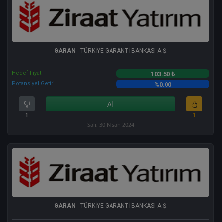
GARAN
- TÜRKİYE GARANTİ BANKASI A.Ş.
Hedef Fiyat
103.50 ₺
Potansiyel Getiri
%0.00
Al
1
1
Salı, 30 Nisan 2024
GARAN
- TÜRKİYE GARANTİ BANKASI A.Ş.