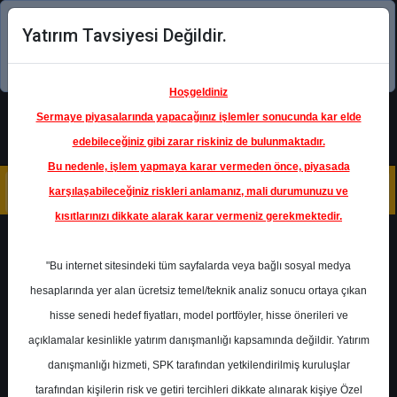
Yatırım Tavsiyesi Değildir.
Şimdi uygulamayı indirin!
Hoşgeldiniz
Sermaye piyasalarında yapacağınız işlemler sonucunda kar elde
edebileceğiniz gibi zarar riskiniz de bulunmaktadır.
Bu nedenle, işlem yapmaya karar vermeden önce, piyasada
karşılaşabileceğiniz riskleri anlamanız, mali durumunuzu ve
kısıtlarınızı dikkate alarak karar vermeniz gerekmektedir.
Geri Dön
"Bu internet sitesindeki tüm sayfalarda veya bağlı sosyal medya
hesaplarında yer alan ücretsiz temel/teknik analiz sonucu ortaya çıkan
hisse senedi hedef fiyatları, model portföyler, hisse önerileri ve
açıklamalar kesinlikle yatırım danışmanlığı kapsamında değildir. Yatırım
GARAN
- TÜRKİYE GARANTİ
BANKASI A.Ş.
danışmanlığı hizmeti, SPK tarafından yetkilendirilmiş kuruluşlar
Hedef Fiyat
54.30 ₺
tarafından kişilerin risk ve getiri tercihleri dikkate alınarak kişiye Özel