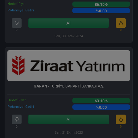
Hedef Fiyat
86.10 ₺
Potansiyel Getiri
%0.00
Al
0
0
Salı, 30 Ocak 2024
GARAN
- TÜRKİYE GARANTİ BANKASI A.Ş.
Hedef Fiyat
63.10 ₺
Potansiyel Getiri
%0.00
Al
0
0
Salı, 31 Ekim 2023