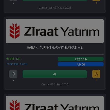
0
0
Cumartesi, 02 Mayıs 2026
GARAN
- TÜRKİYE GARANTİ BANKASI A.Ş.
Hedef Fiyat
232.50 ₺
Potansiyel Getiri
%0.00
Al
0
1
Cuma, 06 Şubat 2026