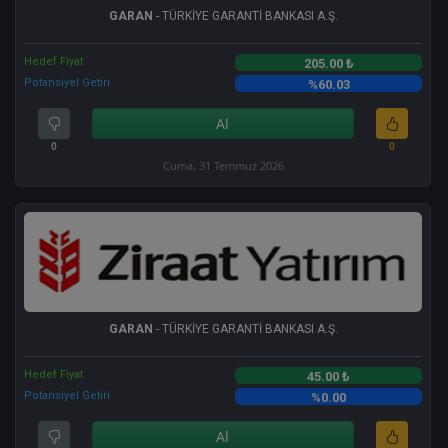
GARAN
- TÜRKİYE GARANTİ BANKASI A.Ş.
Hedef Fiyat
205.00 ₺
Potansiyel Getiri
%60.03
Al
0
0
Cuma, 31 Temmuz 2026
GARAN
- TÜRKİYE GARANTİ BANKASI A.Ş.
Hedef Fiyat
45.00 ₺
Potansiyel Getiri
%0.00
Al