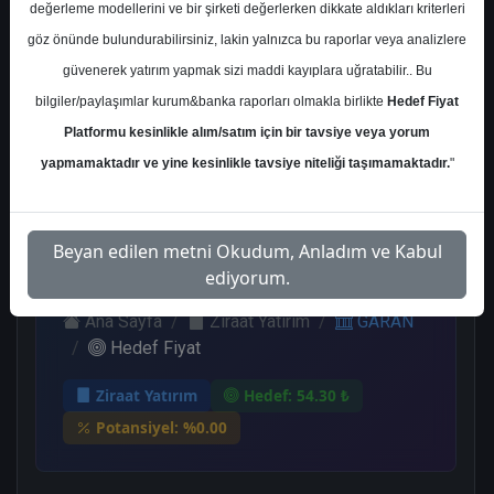
değerleme modellerini ve bir şirketi değerlerken dikkate aldıkları kriterleri
Kurum Sayısı
göz önünde bulundurabilirsiniz, lakin yalnızca bu raporlar veya analizlere
21
güvenerek yatırım yapmak sizi maddi kayıplara uğratabilir.. Bu
Al
Tut
Endeks
Tavsiye
Nötr
bilgiler/paylaşımlar kurum&banka raporları olmakla birlikte
Hedef Fiyat
Üstü
Yok
Get.
Platformu kesinlikle alım/satım için bir tavsiye veya yorum
11
1
1
1
7
yapmamaktadır ve yine kesinlikle tavsiye niteliği taşımamaktadır.
"
Pazartesi, 31 Temmuz 2023
Beyan edilen metni Okudum, Anladım ve Kabul
ediyorum.
Ana Sayfa
Ziraat Yatırım
GARAN
Hedef Fiyat
Ziraat Yatırım
Hedef: 54.30 ₺
Potansiyel: %0.00