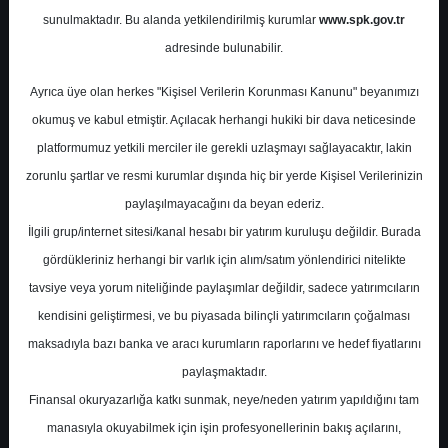
Potansiyel
%0.00
sunulmaktadır. Bu alanda yetkilendirilmiş kurumlar
www.spk.gov.tr
Getiri
adresinde bulunabilir.
Al
0
0
Ayrıca üye olan herkes "Kişisel Verilerin Korunması Kanunu" beyanımızı
Pazartesi, 31 Temmuz 2023
okumuş ve kabul etmiştir. Açılacak herhangi hukiki bir dava neticesinde
platformumuz yetkili merciler ile gerekli uzlaşmayı sağlayacaktır, lakin
zorunlu şartlar ve resmi kurumlar dışında hiç bir yerde Kişisel Verilerinizin
paylaşılmayacağını da beyan ederiz.
İlgili grup/internet sitesi/kanal hesabı bir yatırım kuruluşu değildir. Burada
gördükleriniz herhangi bir varlık için alım/satım yönlendirici nitelikte
tavsiye veya yorum niteliğinde paylaşımlar değildir, sadece yatırımcıların
En Yüksek Tahmin
206,96 ₺
kendisini geliştirmesi, ve bu piyasada bilinçli yatırımcıların çoğalması
Ortalama Fiyat Tahmini
186,96 ₺
maksadıyla bazı banka ve aracı kurumların raporlarını ve hedef fiyatlarını
En Düşük Tahmin
143,00 ₺
paylaşmaktadır.
Ortalama Getiri Potansiyeli
%45.95
Finansal okuryazarlığa katkı sunmak, neye/neden yatırım yapıldığını tam
manasıyla okuyabilmek için işin profesyonellerinin bakış açılarını,