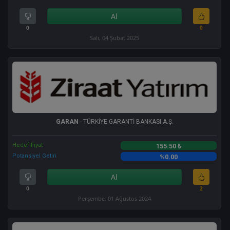
Al
0
0
Salı, 04 Şubat 2025
GARAN
- TÜRKİYE GARANTİ BANKASI A.Ş.
Hedef Fiyat
155.50 ₺
Potansiyel Getiri
%0.00
Al
0
2
Perşembe, 01 Ağustos 2024