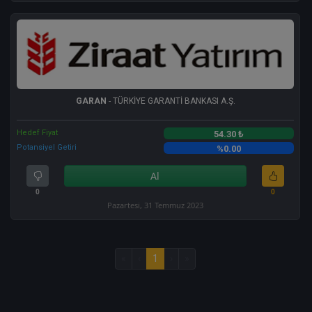
GARAN
- TÜRKİYE GARANTİ BANKASI A.Ş.
Hedef Fiyat
54.30 ₺
Potansiyel Getiri
%0.00
Al
0
0
Pazartesi, 31 Temmuz 2023
«
‹
1
›
»