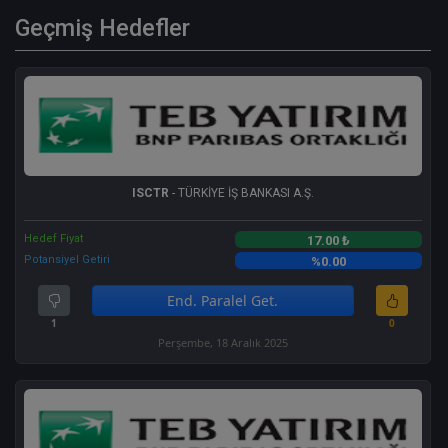
Geçmiş Hedefler
ISCTR
- TÜRKİYE İŞ BANKASI A.Ş.
Hedef Fiyat
17.00 ₺
Potansiyel Getiri
%0.00
End. Paralel Get.
1
0
Perşembe, 18 Aralık 2025