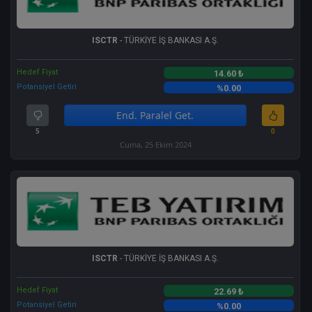
ISCTR
- TÜRKİYE İŞ BANKASI A.Ş.
Hedef Fiyat
14.60 ₺
Potansiyel Getiri
%0.00
End. Paralel Get.
5
0
Cuma, 25 Ekim 2024
ISCTR
- TÜRKİYE İŞ BANKASI A.Ş.
Hedef Fiyat
22.69 ₺
Potansiyel Getiri
%0.00