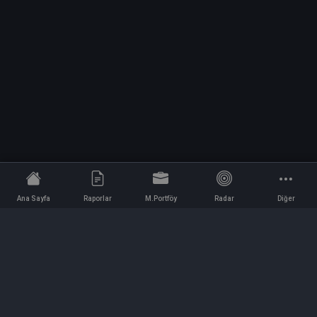
Ana Sayfa
Raporlar
M.Portföy
Radar
Diğer