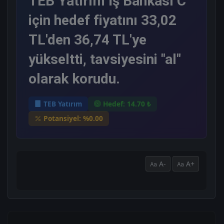
TEB Yatırım İş Bankası C
için hedef fiyatını 33,02
TL'den 36,74 TL'ye
yükseltti, tavsiyesini "al"
olarak korudu.
TEB Yatırım
Hedef: 14.70 ₺
Potansiyel: %0.00
A-
A+