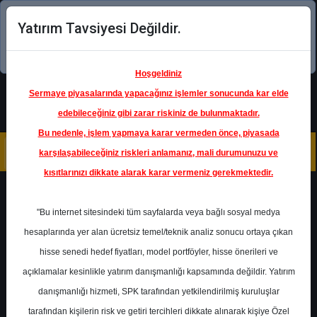
Yatırım Tavsiyesi Değildir.
Şimdi uygulamayı indirin!
Hoşgeldiniz
Sermaye piyasalarında yapacağınız işlemler sonucunda kar elde
edebileceğiniz gibi zarar riskiniz de bulunmaktadır.
Bu nedenle, işlem yapmaya karar vermeden önce, piyasada
karşılaşabileceğiniz riskleri anlamanız, mali durumunuzu ve
kısıtlarınızı dikkate alarak karar vermeniz gerekmektedir.
Geri Dön
"Bu internet sitesindeki tüm sayfalarda veya bağlı sosyal medya
hesaplarında yer alan ücretsiz temel/teknik analiz sonucu ortaya çıkan
hisse senedi hedef fiyatları, model portföyler, hisse önerileri ve
açıklamalar kesinlikle yatırım danışmanlığı kapsamında değildir. Yatırım
ISCTR
- TÜRKİYE İŞ BANKASI
A.Ş.
danışmanlığı hizmeti, SPK tarafından yetkilendirilmiş kuruluşlar
Hedef Fiyat
14.70 ₺
tarafından kişilerin risk ve getiri tercihleri dikkate alınarak kişiye Özel