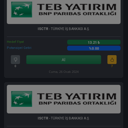
ISCTR
- TÜRKİYE İŞ BANKASI A.Ş.
Hedef Fiyat
13.21 ₺
Potansiyel Getiri
%0.00
Al
0
7
Cuma, 26 Ocak 2024
ISCTR
- TÜRKİYE İŞ BANKASI A.Ş.