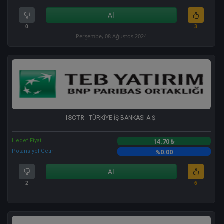
Al
0
3
Perşembe, 08 Ağustos 2024
ISCTR
- TÜRKİYE İŞ BANKASI A.Ş.
Hedef Fiyat
14.70 ₺
Potansiyel Getiri
%0.00
Al
2
6