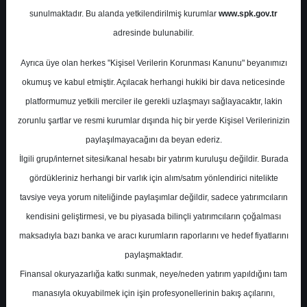
Potansiyel
%0.00
sunulmaktadır. Bu alanda yetkilendirilmiş kurumlar
www.spk.gov.tr
Getiri
adresinde bulunabilir.
Al
2
6
Ayrıca üye olan herkes "Kişisel Verilerin Korunması Kanunu" beyanımızı
Pazartesi, 26 Şubat 2024
okumuş ve kabul etmiştir. Açılacak herhangi hukiki bir dava neticesinde
platformumuz yetkili merciler ile gerekli uzlaşmayı sağlayacaktır, lakin
zorunlu şartlar ve resmi kurumlar dışında hiç bir yerde Kişisel Verilerinizin
paylaşılmayacağını da beyan ederiz.
İlgili grup/internet sitesi/kanal hesabı bir yatırım kuruluşu değildir. Burada
gördükleriniz herhangi bir varlık için alım/satım yönlendirici nitelikte
tavsiye veya yorum niteliğinde paylaşımlar değildir, sadece yatırımcıların
En Yüksek Tahmin
23,36 ₺
kendisini geliştirmesi, ve bu piyasada bilinçli yatırımcıların çoğalması
Ortalama Fiyat Tahmini
19,32 ₺
maksadıyla bazı banka ve aracı kurumların raporlarını ve hedef fiyatlarını
En Düşük Tahmin
17,00 ₺
paylaşmaktadır.
Ortalama Getiri Potansiyeli
%56.68
Finansal okuryazarlığa katkı sunmak, neye/neden yatırım yapıldığını tam
manasıyla okuyabilmek için işin profesyonellerinin bakış açılarını,