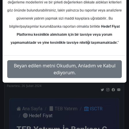
değerleme modellerini ve bir şirketi değerlerken dikkate aldıkları kriterleri
Kurum Sayısı
göz önünde bulundurabilirsiniz, lakin yalnızca bu raporlar veya analizlere
21
güvenerek yatırım yapmak sizi maddi kayıplara uğratabilir.. Bu
Al
Tut
End.
Endeks
Tavsiye
bilgiler/paylaşımlar kurum&banka raporları olmakla birlikte
Hedef Fiyat
Paralel
Üstü
Yok
Get.
Get.
Platformu kesinlikle alım/satım için bir tavsiye veya yorum
10
1
1
3
4
yapmamaktadır ve yine kesinlikle tavsiye niteliği taşımamaktadır.
"
Nötr
Beyan edilen metni Okudum, Anladım ve Kabul
2
ediyorum.
Pazartesi, 26 Şubat 2024
Ana Sayfa
TEB Yatırım
ISCTR
Hedef Fiyat