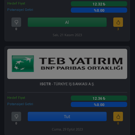
Hedef Fiyat
12.32 ₺
Potansiyel Getiri
%0.00
Al
0
3
Salı, 21 Kasım 2023
ISCTR
- TÜRKİYE İŞ BANKASI A.Ş.
Hedef Fiyat
12.36 ₺
Potansiyel Getiri
%0.00
Tut
0
0
Cuma, 29 Eylül 2023