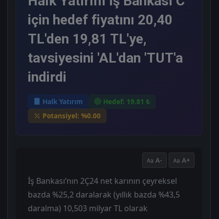
Halk Yatırım İş Bankası C
için hedef fiyatını 20,40
TL'den 19,81 TL'ye,
tavsiyesini 'AL'dan 'TUT'a
indirdi
Halk Yatırım
Hedef: 19.81 ₺
Potansiyel: %0.00
A-
A+
İş Bankası’nın 2Ç24 net karının çeyreksel
bazda %25,2 daralarak (yıllık bazda %43,5
daralma) 10,503 milyar TL olarak