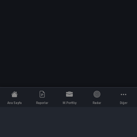
Ana Sayfa
Raporlar
M.Portföy
Radar
Diğer