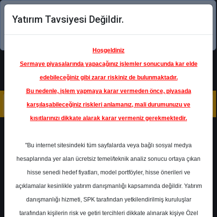
Yatırım Tavsiyesi Değildir.
Şimdi uygulamayı indirin!
Hoşgeldiniz
Sermaye piyasalarında yapacağınız işlemler sonucunda kar elde
edebileceğiniz gibi zarar riskiniz de bulunmaktadır.
Bu nedenle, işlem yapmaya karar vermeden önce, piyasada
karşılaşabileceğiniz riskleri anlamanız, mali durumunuzu ve
kısıtlarınızı dikkate alarak karar vermeniz gerekmektedir.
Geri Dön
"Bu internet sitesindeki tüm sayfalarda veya bağlı sosyal medya
hesaplarında yer alan ücretsiz temel/teknik analiz sonucu ortaya çıkan
hisse senedi hedef fiyatları, model portföyler, hisse önerileri ve
açıklamalar kesinlikle yatırım danışmanlığı kapsamında değildir. Yatırım
ISCTR
- TÜRKİYE İŞ BANKASI
A.Ş.
danışmanlığı hizmeti, SPK tarafından yetkilendirilmiş kuruluşlar
Hedef Fiyat
19.81 ₺
tarafından kişilerin risk ve getiri tercihleri dikkate alınarak kişiye Özel