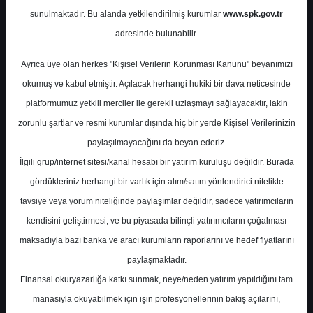
Potansiyel
%0.00
sunulmaktadır. Bu alanda yetkilendirilmiş kurumlar
www.spk.gov.tr
Getiri
adresinde bulunabilir.
Tut
2
8
Ayrıca üye olan herkes "Kişisel Verilerin Korunması Kanunu" beyanımızı
Salı, 23 Temmuz 2024
okumuş ve kabul etmiştir. Açılacak herhangi hukiki bir dava neticesinde
platformumuz yetkili merciler ile gerekli uzlaşmayı sağlayacaktır, lakin
zorunlu şartlar ve resmi kurumlar dışında hiç bir yerde Kişisel Verilerinizin
paylaşılmayacağını da beyan ederiz.
İlgili grup/internet sitesi/kanal hesabı bir yatırım kuruluşu değildir. Burada
gördükleriniz herhangi bir varlık için alım/satım yönlendirici nitelikte
tavsiye veya yorum niteliğinde paylaşımlar değildir, sadece yatırımcıların
En Yüksek Tahmin
23,36 ₺
kendisini geliştirmesi, ve bu piyasada bilinçli yatırımcıların çoğalması
Ortalama Fiyat Tahmini
19,32 ₺
maksadıyla bazı banka ve aracı kurumların raporlarını ve hedef fiyatlarını
En Düşük Tahmin
17,00 ₺
paylaşmaktadır.
Ortalama Getiri Potansiyeli
%56.30
Finansal okuryazarlığa katkı sunmak, neye/neden yatırım yapıldığını tam
manasıyla okuyabilmek için işin profesyonellerinin bakış açılarını,