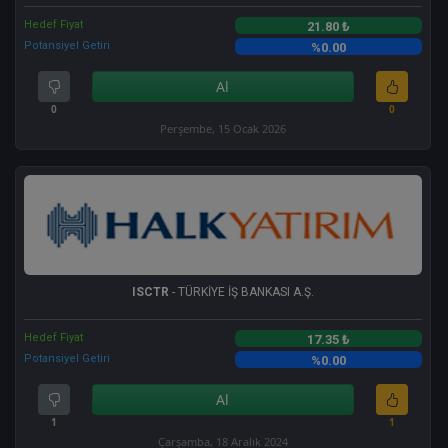
Hedef Fiyat
21.80 ₺
Potansiyel Getiri
%0.00
Al
0
0
Perşembe, 15 Ocak 2026
ISCTR
- TÜRKİYE İŞ BANKASI A.Ş.
Hedef Fiyat
17.35 ₺
Potansiyel Getiri
%0.00
Al
1
1
Çarşamba, 18 Aralık 2024