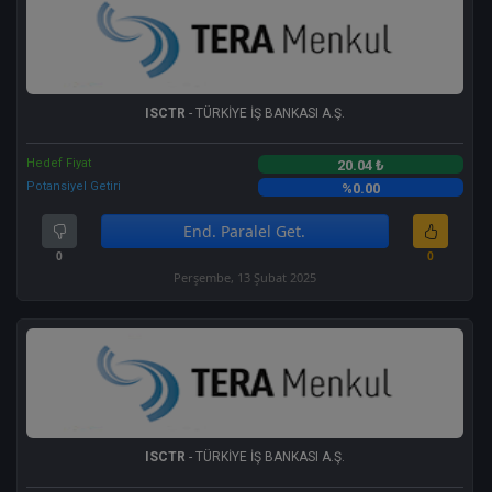
ISCTR
- TÜRKİYE İŞ BANKASI A.Ş.
Hedef Fiyat
20.04 ₺
Potansiyel Getiri
%0.00
End. Paralel Get.
0
0
Perşembe, 13 Şubat 2025
ISCTR
- TÜRKİYE İŞ BANKASI A.Ş.