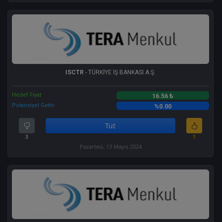
ISCTR
- TÜRKİYE İŞ BANKASI A.Ş.
Hedef Fiyat
16.56 ₺
Potansiyel Getiri
%0.00
Tut
3
1
Pazartesi, 13 Mayıs 2024