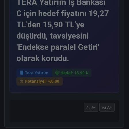
TERA Yatırım İş Bankası
C için hedef fiyatını 19,27
TL'den 15,90 TL'ye
düşürdü, tavsiyesini
'Endekse paralel Getiri'
olarak korudu.
Tera Yatırım
Hedef: 15.90 ₺
Potansiyel: %0.00
A-
A+