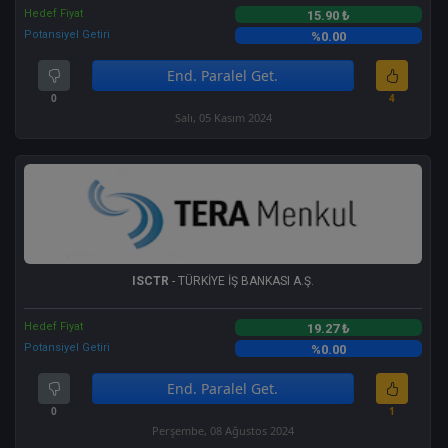
Hedef Fiyat
15.90 ₺
Potansiyel Getiri
%0.00
End. Paralel Get.
0
4
Salı, 05 Kasım 2024
ISCTR
- TÜRKİYE İŞ BANKASI A.Ş.
Hedef Fiyat
19.27 ₺
Potansiyel Getiri
%0.00
End. Paralel Get.
0
1
Perşembe, 08 Ağustos 2024