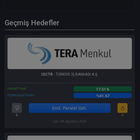
Geçmiş Hedefler
ISCTR
- TÜRKİYE İŞ BANKASI A.Ş.
Hedef Fiyat
17.51 ₺
Potansiyel Getiri
%41.67
End. Paralel Get.
0
0
Salı, 04 Ağustos 2026