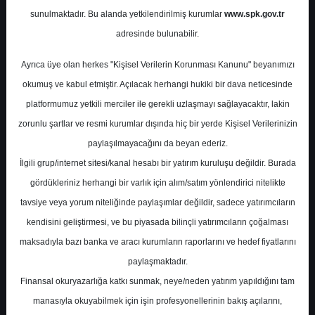
Potansiyel
%0.00
sunulmaktadır. Bu alanda yetkilendirilmiş kurumlar
www.spk.gov.tr
Getiri
adresinde bulunabilir.
End. Paralel
Get.
0
4
Ayrıca üye olan herkes "Kişisel Verilerin Korunması Kanunu" beyanımızı
Salı, 05 Kasım 2024
okumuş ve kabul etmiştir. Açılacak herhangi hukiki bir dava neticesinde
platformumuz yetkili merciler ile gerekli uzlaşmayı sağlayacaktır, lakin
zorunlu şartlar ve resmi kurumlar dışında hiç bir yerde Kişisel Verilerinizin
paylaşılmayacağını da beyan ederiz.
İlgili grup/internet sitesi/kanal hesabı bir yatırım kuruluşu değildir. Burada
gördükleriniz herhangi bir varlık için alım/satım yönlendirici nitelikte
tavsiye veya yorum niteliğinde paylaşımlar değildir, sadece yatırımcıların
En Yüksek Tahmin
23,36 ₺
kendisini geliştirmesi, ve bu piyasada bilinçli yatırımcıların çoğalması
Ortalama Fiyat Tahmini
19,32 ₺
maksadıyla bazı banka ve aracı kurumların raporlarını ve hedef fiyatlarını
En Düşük Tahmin
17,00 ₺
paylaşmaktadır.
Ortalama Getiri Potansiyeli
%56.30
Finansal okuryazarlığa katkı sunmak, neye/neden yatırım yapıldığını tam
manasıyla okuyabilmek için işin profesyonellerinin bakış açılarını,