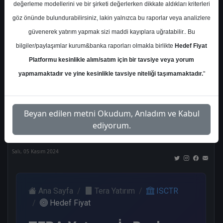
değerleme modellerini ve bir şirketi değerlerken dikkate aldıkları kriterleri
Kurum Sayısı
göz önünde bulundurabilirsiniz, lakin yalnızca bu raporlar veya analizlere
21
güvenerek yatırım yapmak sizi maddi kayıplara uğratabilir.. Bu
Al
Tut
End.
Endeks
Tavsiye
bilgiler/paylaşımlar kurum&banka raporları olmakla birlikte
Hedef Fiyat
Paralel
Üstü
Yok
Platformu kesinlikle alım/satım için bir tavsiye veya yorum
Get.
Get.
10
1
1
yapmamaktadır ve yine kesinlikle tavsiye niteliği taşımamaktadır.
"
3
4
Nötr
Beyan edilen metni Okudum, Anladım ve Kabul
2
ediyorum.
Salı, 05 Kasım 2024
Ana Sayfa
Tera Yatırım
ISCTR
Hedef Fiyat