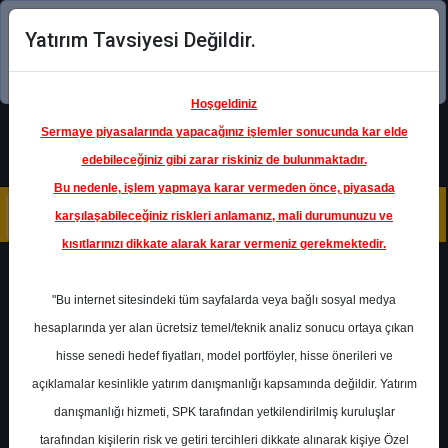
Yatırım Tavsiyesi Değildir.
Şimdi uygulamayı indirin!
Hoşgeldiniz
Sermaye piyasalarında yapacağınız işlemler sonucunda kar elde
edebileceğiniz gibi zarar riskiniz de bulunmaktadır.
Bu nedenle, işlem yapmaya karar vermeden önce, piyasada
karşılaşabileceğiniz riskleri anlamanız, mali durumunuzu ve
kısıtlarınızı dikkate alarak karar vermeniz gerekmektedir.
Geri Dön
"Bu internet sitesindeki tüm sayfalarda veya bağlı sosyal medya
hesaplarında yer alan ücretsiz temel/teknik analiz sonucu ortaya çıkan
hisse senedi hedef fiyatları, model portföyler, hisse önerileri ve
açıklamalar kesinlikle yatırım danışmanlığı kapsamında değildir. Yatırım
ISCTR
- TÜRKİYE İŞ BANKASI
A.Ş.
danışmanlığı hizmeti, SPK tarafından yetkilendirilmiş kuruluşlar
Hedef Fiyat
15.90 ₺
tarafından kişilerin risk ve getiri tercihleri dikkate alınarak kişiye Özel