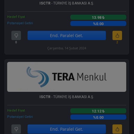
ISCTR
- TÜRKİYE İŞ BANKASI A.Ş.
Hedef Fiyat
13.98 ₺
Potansiyel Getiri
%0.00
End. Paralel Get.
0
2
Çarşamba, 14 Şubat 2024
ISCTR
- TÜRKİYE İŞ BANKASI A.Ş.
Hedef Fiyat
12.12 ₺
Potansiyel Getiri
%0.00
End. Paralel Get.