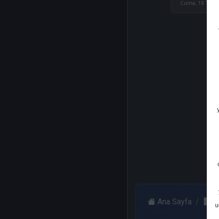
Cuma, 18 Tem
Ana Sayfa
A
u