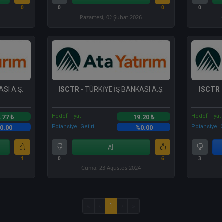
0
0
0
0
Pazartesi, 02 Şubat 2026
SI A.Ş.
ISCTR
- TÜRKİYE İŞ BANKASI A.Ş.
ISCTR
Hedef Fiyat
Hedef Fiyat
.77 ₺
19.20 ₺
Potansiyel Getiri
Potansiyel G
0.00
%0.00
Al
1
0
6
3
Cuma, 23 Ağustos 2024
«
‹
1
›
»