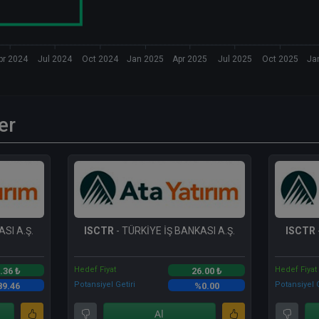
pr 2024
Jul 2024
Oct 2024
Jan 2025
Apr 2025
Jul 2025
Oct 2025
Ja
er
SI A.Ş.
ISCTR
- TÜRKİYE İŞ BANKASI A.Ş.
ISCTR
Hedef Fiyat
Hedef Fiyat
.36 ₺
26.00 ₺
Potansiyel Getiri
Potansiyel G
89.46
%0.00
Al