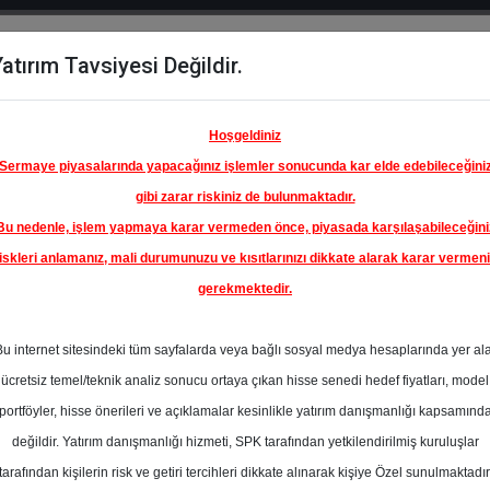
atırım Tavsiyesi Değildir.
del
Hisse
Öne
Raporlar
Partnerlerimi
y
Karşılaştır
Çıkanlar
Hoşgeldiniz
Sermaye piyasalarında yapacağınız işlemler sonucunda kar elde edebileceğini
gibi zarar riskiniz de bulunmaktadır.
Bu nedenle, işlem yapmaya karar vermeden önce, piyasada karşılaşabileceğini
iskleri anlamanız, mali durumunuzu ve kısıtlarınızı dikkate alarak karar vermen
gerekmektedir.
KİYE İŞ
A.Ş.
Bu internet sitesindeki tüm sayfalarda veya bağlı sosyal medya hesaplarında yer al
20.40 ₺
ücretsiz temel/teknik analiz sonucu ortaya çıkan hisse senedi hedef fiyatları, model
%0.00
En Yüksek Tahmi
portföyler, hisse önerileri ve açıklamalar kesinlikle yatırım danışmanlığı kapsamınd
Ortalama Fiyat
değildir. Yatırım danışmanlığı hizmeti, SPK tarafından yetkilendirilmiş kuruluşlar
Tahmini
tarafından kişilerin risk ve getiri tercihleri dikkate alınarak kişiye Özel sunulmaktadır
3
En Düşük Tahmi