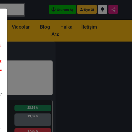
Oturum Aç
Üye Ol
z
Videolar
Blog
Halka
İletişim
Arz
z
z
iz
an
n
23,36 ₺
a
19,32 ₺
.
n
17,00 ₺