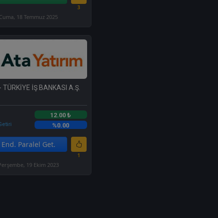
3
Cuma, 18 Temmuz 2025
- TÜRKİYE İŞ BANKASI A.Ş.
12.00 ₺
etiri
%0.00
End. Paralel Get.
1
Perşembe, 19 Ekim 2023