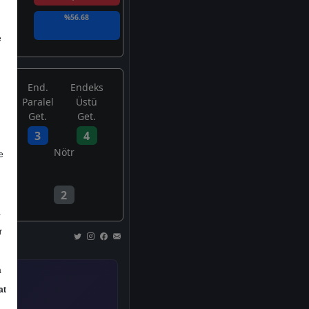
%56.68
e
End.
Endeks
Paralel
Üstü
Get.
Get.
3
4
Nötr
e
2
a
r
a
at