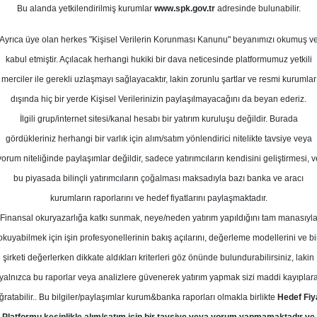
muz 2025
Bu alanda yetkilendirilmiş kurumlar
www.spk.gov.tr
adresinde bulunabilir.
Ortalama Getiri
Potansiyeli
Ayrıca üye olan herkes "Kişisel Verilerin Korunması Kanunu" beyanımızı okumuş v
kabul etmiştir. Açılacak herhangi hukiki bir dava neticesinde platformumuz yetkili
merciler ile gerekli uzlaşmayı sağlayacaktır, lakin zorunlu şartlar ve resmi kurumlar
Al
Tut
dışında hiç bir yerde Kişisel Verilerinizin paylaşılmayacağını da beyan ederiz.
İlgili grup/internet sitesi/kanal hesabı bir yatırım kuruluşu değildir. Burada
10
1
Kurum Sayısı
gördükleriniz herhangi bir varlık için alım/satım yönlendirici nitelikte tavsiye veya
21
Tavsiye Yok
yorum niteliğinde paylaşımlar değildir, sadece yatırımcıların kendisini geliştirmesi, v
bu piyasada bilinçli yatırımcıların çoğalması maksadıyla bazı banka ve aracı
1
kurumların raporlarını ve hedef fiyatlarını paylaşmaktadır.
Finansal okuryazarlığa katkı sunmak, neye/neden yatırım yapıldığını tam manasıyl
okuyabilmek için işin profesyonellerinin bakış açılarını, değerleme modellerini ve bi
Cuma, 18 Temmuz 2025
şirketi değerlerken dikkate aldıkları kriterleri göz önünde bulundurabilirsiniz, lakin
yalnızca bu raporlar veya analizlere güvenerek yatırım yapmak sizi maddi kayıplar
ta Yatırım
ISCTR
Hedef Fiyat
ğratabilir.. Bu bilgiler/paylaşımlar kurum&banka raporları olmakla birlikte
Hedef Fiy