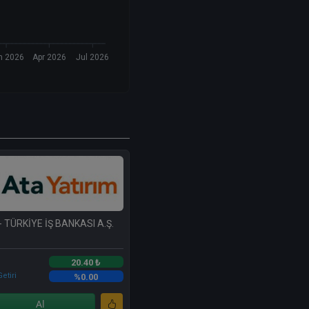
n 2026
Apr 2026
Jul 2026
- TÜRKİYE İŞ BANKASI A.Ş.
20.40 ₺
etiri
%0.00
Al