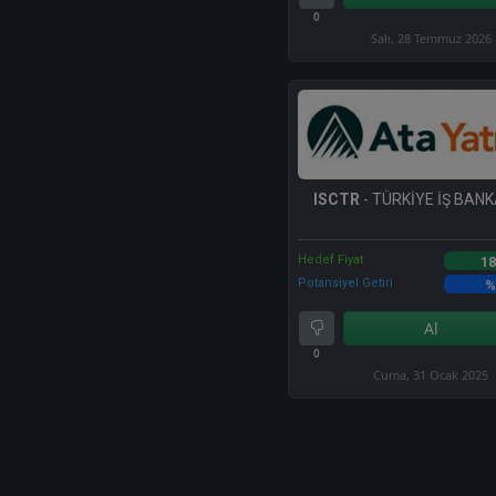
0
Salı, 28 Temmuz 2026
ISCTR
- TÜRKİYE İŞ BANKA
Hedef Fiyat
18
Potansiyel Getiri
%
Al
0
Cuma, 31 Ocak 2025