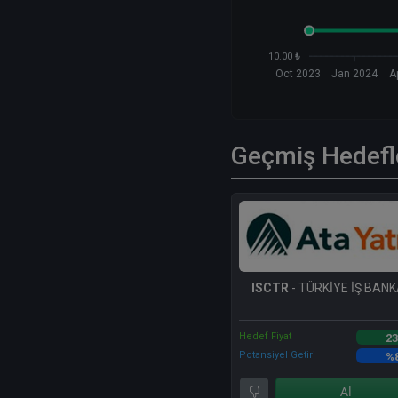
10.00 ₺
Oct 2023
Jan 2024
A
Geçmiş Hedefl
ISCTR
- TÜRKİYE İŞ BANKA
Hedef Fiyat
23
Potansiyel Getiri
%
Al