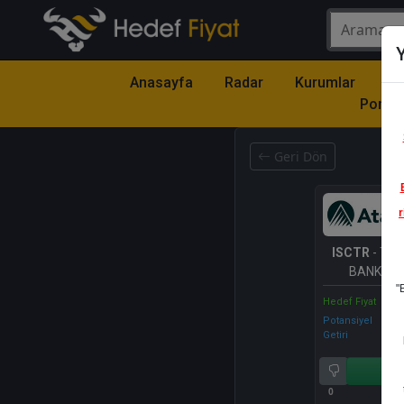
Y
Anasayfa
Radar
Kurumlar
Mo
Portfö
Geri Dön
r
ISCTR
- TÜR
BANKASI 
"
Hedef Fiyat
Potansiyel
Getiri
Al
0