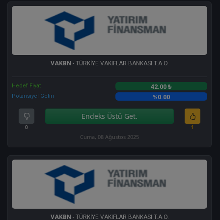
VAKBN
- TÜRKİYE VAKIFLAR BANKASI T.A.O.
Hedef Fiyat
42.00 ₺
Potansiyel Getiri
%0.00
Endeks Üstü Get.
0
1
Cuma, 08 Ağustos 2025
VAKBN
- TÜRKİYE VAKIFLAR BANKASI T.A.O.