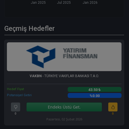
Jan 2025
Jul 2025
Jan 2026
Geçmiş Hedefler
VAKBN
- TÜRKİYE VAKIFLAR BANKASI T.A.O.
Hedef Fiyat
43.50 ₺
Potansiyel Getiri
%0.00
Endeks Üstü Get.
0
0
Pazartesi, 02 Şubat 2026