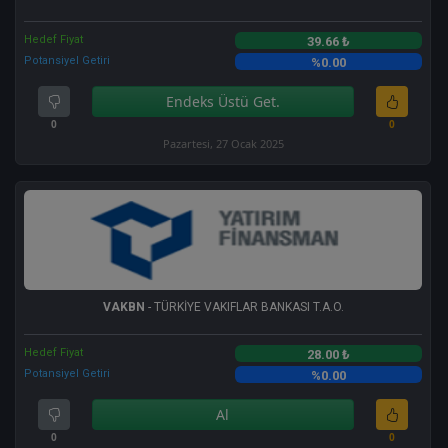
Hedef Fiyat
39.66 ₺
Potansiyel Getiri
%0.00
Endeks Üstü Get.
0
0
Pazartesi, 27 Ocak 2025
VAKBN
- TÜRKİYE VAKIFLAR BANKASI T.A.O.
Hedef Fiyat
28.00 ₺
Potansiyel Getiri
%0.00
Al
0
0