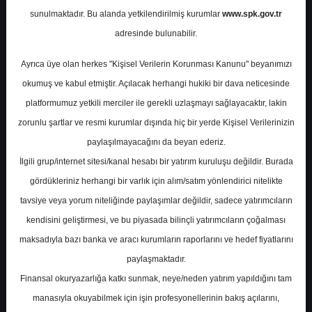
Potansiyel
%0.00
sunulmaktadır. Bu alanda yetkilendirilmiş kurumlar
www.spk.gov.tr
Getiri
adresinde bulunabilir.
Endeks Üstü
Get.
0
0
Ayrıca üye olan herkes "Kişisel Verilerin Korunması Kanunu" beyanımızı
Pazartesi, 02 Şubat 2026
okumuş ve kabul etmiştir. Açılacak herhangi hukiki bir dava neticesinde
platformumuz yetkili merciler ile gerekli uzlaşmayı sağlayacaktır, lakin
zorunlu şartlar ve resmi kurumlar dışında hiç bir yerde Kişisel Verilerinizin
paylaşılmayacağını da beyan ederiz.
İlgili grup/internet sitesi/kanal hesabı bir yatırım kuruluşu değildir. Burada
gördükleriniz herhangi bir varlık için alım/satım yönlendirici nitelikte
tavsiye veya yorum niteliğinde paylaşımlar değildir, sadece yatırımcıların
En Yüksek Tahmin
52,79 ₺
kendisini geliştirmesi, ve bu piyasada bilinçli yatırımcıların çoğalması
Ortalama Fiyat Tahmini
44,42 ₺
maksadıyla bazı banka ve aracı kurumların raporlarını ve hedef fiyatlarını
En Düşük Tahmin
30,80 ₺
paylaşmaktadır.
Ortalama Getiri Potansiyeli
%44.50
Finansal okuryazarlığa katkı sunmak, neye/neden yatırım yapıldığını tam
manasıyla okuyabilmek için işin profesyonellerinin bakış açılarını,