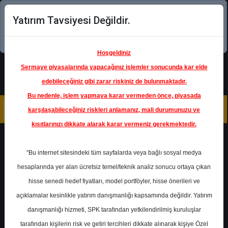
Yatırım Tavsiyesi Değildir.
Şimdi uygulamayı indirin!
Hoşgeldiniz
Sermaye piyasalarında yapacağınız işlemler sonucunda kar elde
edebileceğiniz gibi zarar riskiniz de bulunmaktadır.
Bu nedenle, işlem yapmaya karar vermeden önce, piyasada
karşılaşabileceğiniz riskleri anlamanız, mali durumunuzu ve
kısıtlarınızı dikkate alarak karar vermeniz gerekmektedir.
Geri Dön
"Bu internet sitesindeki tüm sayfalarda veya bağlı sosyal medya
hesaplarında yer alan ücretsiz temel/teknik analiz sonucu ortaya çıkan
hisse senedi hedef fiyatları, model portföyler, hisse önerileri ve
açıklamalar kesinlikle yatırım danışmanlığı kapsamında değildir. Yatırım
VAKBN
- TÜRKİYE VAKIFLAR
BANKASI T.A.O.
danışmanlığı hizmeti, SPK tarafından yetkilendirilmiş kuruluşlar
Hedef Fiyat
43.50 ₺
tarafından kişilerin risk ve getiri tercihleri dikkate alınarak kişiye Özel