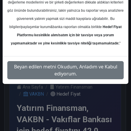
değerleme modellerini ve bir şirketi değerlerken dikkate aldıkları kriterleri
Kurum Sayısı
göz önünde bulundurabilirsiniz, lakin yalnızca bu raporlar veya analizlere
11
güvenerek yatırım yapmak sizi maddi kayıplara uğratabilir.. Bu
Al
End.
Endeks
Endeks
bilgiler/paylaşımlar kurum&banka raporları olmakla birlikte
Hedef Fiyat
Paralel
Altı Get.
Üstü Get.
Platformu kesinlikle alım/satım için bir tavsiye veya yorum
Get.
6
1
3
yapmamaktadır ve yine kesinlikle tavsiye niteliği taşımamaktadır.
"
1
Pazartesi, 02 Şubat 2026
Beyan edilen metni Okudum, Anladım ve Kabul
ediyorum.
Ana Sayfa
Yatırım Finansman
VAKBN
Hedef Fiyat
Yatırım Finansman,
VAKBN - Vakıflar Bankası
için hedef fiyatını 42,0