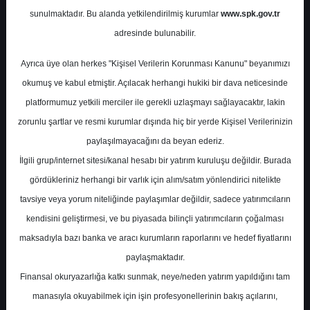
Potansiyel
%0.00
sunulmaktadır. Bu alanda yetkilendirilmiş kurumlar
www.spk.gov.tr
Getiri
adresinde bulunabilir.
End. Paralel
Get.
0
0
Ayrıca üye olan herkes "Kişisel Verilerin Korunması Kanunu" beyanımızı
Cuma, 22 Eylül 2023
okumuş ve kabul etmiştir. Açılacak herhangi hukiki bir dava neticesinde
platformumuz yetkili merciler ile gerekli uzlaşmayı sağlayacaktır, lakin
zorunlu şartlar ve resmi kurumlar dışında hiç bir yerde Kişisel Verilerinizin
paylaşılmayacağını da beyan ederiz.
İlgili grup/internet sitesi/kanal hesabı bir yatırım kuruluşu değildir. Burada
gördükleriniz herhangi bir varlık için alım/satım yönlendirici nitelikte
tavsiye veya yorum niteliğinde paylaşımlar değildir, sadece yatırımcıların
En Yüksek Tahmin
260,00 ₺
kendisini geliştirmesi, ve bu piyasada bilinçli yatırımcıların çoğalması
Ortalama Fiyat Tahmini
179,00 ₺
maksadıyla bazı banka ve aracı kurumların raporlarını ve hedef fiyatlarını
En Düşük Tahmin
126,00 ₺
paylaşmaktadır.
Ortalama Getiri Potansiyeli
%100.67
Finansal okuryazarlığa katkı sunmak, neye/neden yatırım yapıldığını tam
manasıyla okuyabilmek için işin profesyonellerinin bakış açılarını,