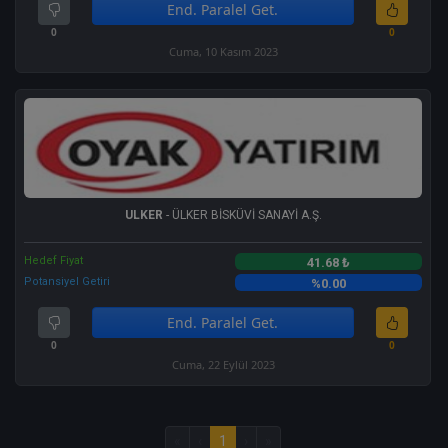
End. Paralel Get.
0
0
Cuma, 10 Kasım 2023
ULKER
- ÜLKER BİSKÜVİ SANAYİ A.Ş.
Hedef Fiyat
41.68 ₺
Potansiyel Getiri
%0.00
End. Paralel Get.
0
0
Cuma, 22 Eylül 2023
«
‹
1
›
»