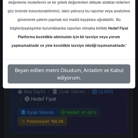
değerleme modellerini ve bir şirketi değerlerken dikkate aldıkları kriterleri
Kurum Sayısı
göz önünde bulundurabilirsiniz, lakin yalnızca bu raporlar veya analizlere
11
güvenerek yatırım yapmak sizi maddi kayıplara uğratabilir.. Bu
Al
Tut
End.
Endeks
bilgiler/paylaşımlar kurum&banka raporları olmakla birlikte
Hedef Fiyat
Paralel
Üstü Get.
Platformu kesinlikle alım/satım için bir tavsiye veya yorum
Get.
6
1
2
yapmamaktadır ve yine kesinlikle tavsiye niteliği taşımamaktadır.
"
2
Cuma, 22 Eylül 2023
Beyan edilen metni Okudum, Anladım ve Kabul
ediyorum.
Ana Sayfa
Oyak Yatırım
ULKER
Hedef Fiyat
Oyak Yatırım
Hedef: 41.68 ₺
Potansiyel: %0.00