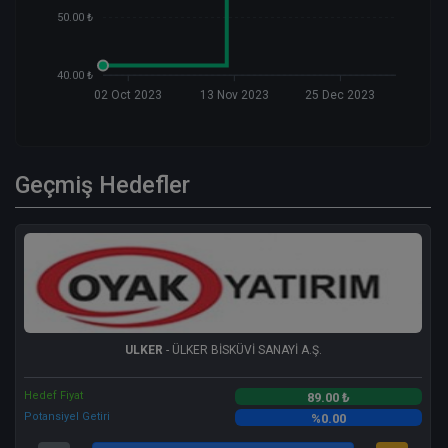
50.00 ₺
40.00 ₺
02 Oct 2023
13 Nov 2023
25 Dec 2023
Geçmiş Hedefler
ULKER
- ÜLKER BİSKÜVİ SANAYİ A.Ş.
Hedef Fiyat
89.00 ₺
Potansiyel Getiri
%0.00