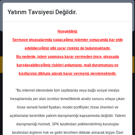
Yatırım Tavsiyesi Değildir.
Şimdi uygulamayı indirin!
Hoşgeldiniz
Sermaye piyasalarında yapacağınız işlemler sonucunda kar elde
edebileceğiniz gibi zarar riskiniz de bulunmaktadır.
Bu nedenle, işlem yapmaya karar vermeden önce, piyasada
karşılaşabileceğiniz riskleri anlamanız, mali durumunuzu ve
kısıtlarınızı dikkate alarak karar vermeniz gerekmektedir.
Geri Dön
"Bu internet sitesindeki tüm sayfalarda veya bağlı sosyal medya
hesaplarında yer alan ücretsiz temel/teknik analiz sonucu ortaya çıkan
hisse senedi hedef fiyatları, model portföyler, hisse önerileri ve
açıklamalar kesinlikle yatırım danışmanlığı kapsamında değildir. Yatırım
ULKER
- ÜLKER BİSKÜVİ SANAYİ
A.Ş.
danışmanlığı hizmeti, SPK tarafından yetkilendirilmiş kuruluşlar
Hedef Fiyat
41.68 ₺
tarafından kişilerin risk ve getiri tercihleri dikkate alınarak kişiye Özel