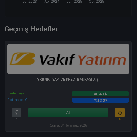
Jul 2023
Apr 2024
Jan 2025
Oct 2025
Geçmiş Hedefler
YKBNK
- YAPI VE KREDİ BANKASI A.Ş.
Hedef Fiyat
48.40 ₺
Potansiyel Getiri
%42.27
Al
0
0
Cuma, 31 Temmuz 2026