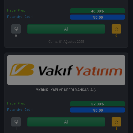
Hedef Fiyat
46.00 ₺
Potansiyel Getiri
%0.00
Al
0
0
Cuma, 01 Ağustos 2025
YKBNK
- YAPI VE KREDİ BANKASI A.Ş.
Hedef Fiyat
37.00 ₺
Potansiyel Getiri
%0.00
Al
1
1