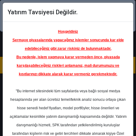
Yatırım Tavsiyesi Değildir.
Şimdi uygulamayı indirin!
Hoşgeldiniz
Sermaye piyasalarında yapacağınız işlemler sonucunda kar elde
edebileceğiniz gibi zarar riskiniz de bulunmaktadır.
Bu nedenle, işlem yapmaya karar vermeden önce, piyasada
karşılaşabileceğiniz riskleri anlamanız, mali durumunuzu ve
kısıtlarınızı dikkate alarak karar vermeniz gerekmektedir.
Geri Dön
"Bu internet sitesindeki tüm sayfalarda veya bağlı sosyal medya
hesaplarında yer alan ücretsiz temel/teknik analiz sonucu ortaya çıkan
hisse senedi hedef fiyatları, model portföyler, hisse önerileri ve
açıklamalar kesinlikle yatırım danışmanlığı kapsamında değildir. Yatırım
YKBNK
- YAPI VE KREDİ BANKASI
A.Ş.
danışmanlığı hizmeti, SPK tarafından yetkilendirilmiş kuruluşlar
Hedef Fiyat
42.80 ₺
tarafından kişilerin risk ve getiri tercihleri dikkate alınarak kişiye Özel