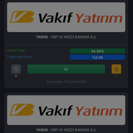
YKBNK
- YAPI VE KREDİ BANKASI A.Ş.
Hedef Fiyat
54.50 ₺
Potansiyel Getiri
%0.00
Al
0
1
Perşembe, 05 Şubat 2026
YKBNK
- YAPI VE KREDİ BANKASI A.Ş.