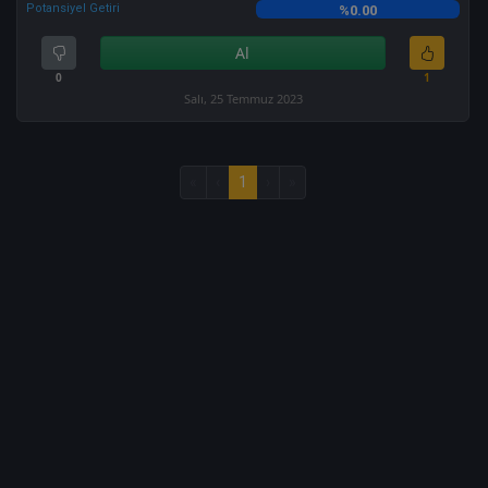
Potansiyel Getiri
%0.00
Al
0
1
Salı, 25 Temmuz 2023
«
‹
1
›
»