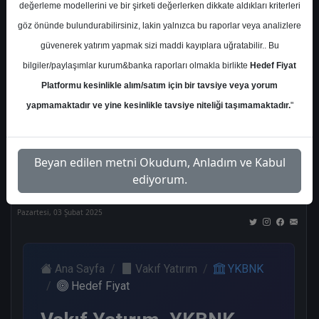
değerleme modellerini ve bir şirketi değerlerken dikkate aldıkları kriterleri
Kurum Sayısı
göz önünde bulundurabilirsiniz, lakin yalnızca bu raporlar veya analizlere
20
güvenerek yatırım yapmak sizi maddi kayıplara uğratabilir.. Bu
Al
Tut
End.
Endeks
Tavsiye
bilgiler/paylaşımlar kurum&banka raporları olmakla birlikte
Hedef Fiyat
Paralel
Üstü
Yok
Get.
Get.
Platformu kesinlikle alım/satım için bir tavsiye veya yorum
8
2
1
1
5
yapmamaktadır ve yine kesinlikle tavsiye niteliği taşımamaktadır.
"
Nötr
Beyan edilen metni Okudum, Anladım ve Kabul
3
ediyorum.
Pazartesi, 03 Şubat 2025
Ana Sayfa
Vakıf Yatırım
YKBNK
Hedef Fiyat