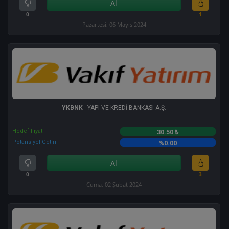
Al
0
1
Pazartesi, 06 Mayıs 2024
YKBNK
- YAPI VE KREDİ BANKASI A.Ş.
Hedef Fiyat
30.50 ₺
Potansiyel Getiri
%0.00
Al
0
3
Cuma, 02 Şubat 2024