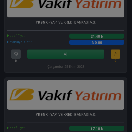
YKBNK
- YAPI VE KREDİ BANKASI A.Ş.
Hedef Fiyat
24.40 ₺
Potansiyel Getiri
%0.00
Al
0
0
Çarşamba, 25 Ekim 2023
YKBNK
- YAPI VE KREDİ BANKASI A.Ş.
Hedef Fiyat
17.10 ₺