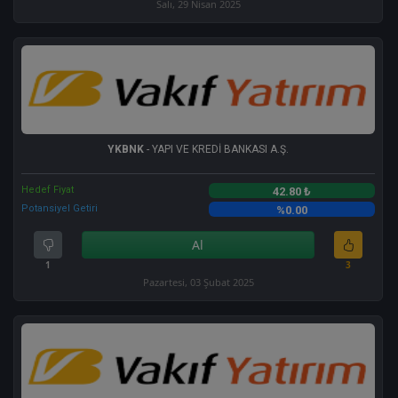
Salı, 29 Nisan 2025
YKBNK
- YAPI VE KREDİ BANKASI A.Ş.
Hedef Fiyat
42.80 ₺
Potansiyel Getiri
%0.00
Al
1
3
Pazartesi, 03 Şubat 2025