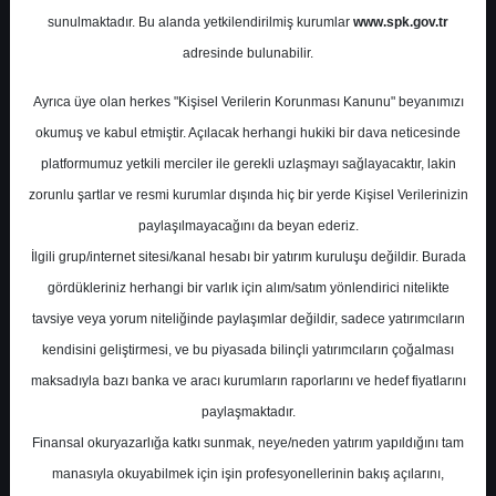
Potansiyel
%0.00
sunulmaktadır. Bu alanda yetkilendirilmiş kurumlar
www.spk.gov.tr
Getiri
adresinde bulunabilir.
Al
1
3
Ayrıca üye olan herkes "Kişisel Verilerin Korunması Kanunu" beyanımızı
Pazartesi, 03 Şubat 2025
okumuş ve kabul etmiştir. Açılacak herhangi hukiki bir dava neticesinde
platformumuz yetkili merciler ile gerekli uzlaşmayı sağlayacaktır, lakin
zorunlu şartlar ve resmi kurumlar dışında hiç bir yerde Kişisel Verilerinizin
paylaşılmayacağını da beyan ederiz.
İlgili grup/internet sitesi/kanal hesabı bir yatırım kuruluşu değildir. Burada
gördükleriniz herhangi bir varlık için alım/satım yönlendirici nitelikte
tavsiye veya yorum niteliğinde paylaşımlar değildir, sadece yatırımcıların
En Yüksek Tahmin
58,50 ₺
kendisini geliştirmesi, ve bu piyasada bilinçli yatırımcıların çoğalması
Ortalama Fiyat Tahmini
49,71 ₺
maksadıyla bazı banka ve aracı kurumların raporlarını ve hedef fiyatlarını
En Düşük Tahmin
42,40 ₺
paylaşmaktadır.
Ortalama Getiri Potansiyeli
%46.12
Finansal okuryazarlığa katkı sunmak, neye/neden yatırım yapıldığını tam
manasıyla okuyabilmek için işin profesyonellerinin bakış açılarını,