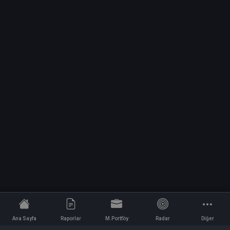
Ana Sayfa
Raporlar
M.Portföy
Radar
Diğer