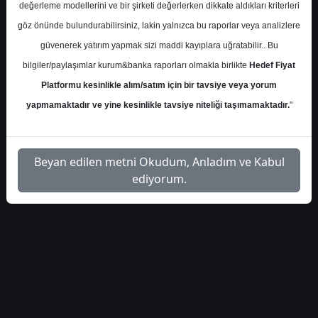
İndir
değerleme modellerini ve bir şirketi değerlerken dikkate aldıkları kriterleri
göz önünde bulundurabilirsiniz, lakin yalnızca bu raporlar veya analizlere
Dinamik Yatırım - Faiz
İlgili Dosyayı
2
güvenerek yatırım yapmak sizi maddi kayıplara uğratabilir.. Bu
Kararı
İndir
bilgiler/paylaşımlar kurum&banka raporları olmakla birlikte
Hedef Fiyat
Platformu kesinlikle alım/satım için bir tavsiye veya yorum
yapmamaktadır ve yine kesinlikle tavsiye niteliği taşımamaktadır.
"
1
Beyan edilen metni Okudum, Anladım ve Kabul
ediyorum.