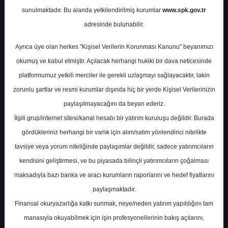
sunulmaktadır. Bu alanda yetkilendirilmiş kurumlar
www.spk.gov.tr
Ahlatcı Yatırım
24 Kasım 2023
adresinde bulunabilir.
Ayrıca üye olan herkes "Kişisel Verilerin Korunması Kanunu" beyanımızı
okumuş ve kabul etmiştir. Açılacak herhangi hukiki bir dava neticesinde
platformumuz yetkili merciler ile gerekli uzlaşmayı sağlayacaktır, lakin
zorunlu şartlar ve resmi kurumlar dışında hiç bir yerde Kişisel Verilerinizin
paylaşılmayacağını da beyan ederiz.
İlgili grup/internet sitesi/kanal hesabı bir yatırım kuruluşu değildir. Burada
A-
A+
gördükleriniz herhangi bir varlık için alım/satım yönlendirici nitelikte
tavsiye veya yorum niteliğinde paylaşımlar değildir, sadece yatırımcıların
kendisini geliştirmesi, ve bu piyasada bilinçli yatırımcıların çoğalması
Cuma, 24 Kasım 2023 00:00
maksadıyla bazı banka ve aracı kurumların raporlarını ve hedef fiyatlarını
paylaşmaktadır.
S.No
Dosya Adı
İndir
Finansal okuryazarlığa katkı sunmak, neye/neden yatırım yapıldığını tam
İlgili Dosyayı
manasıyla okuyabilmek için işin profesyonellerinin bakış açılarını,
1
Ahlatcı - Faiz Kararı