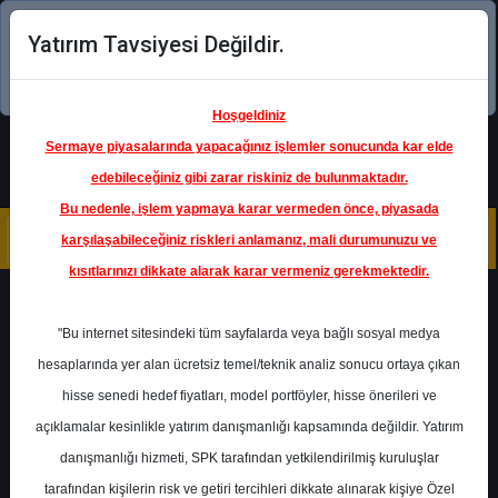
Yatırım Tavsiyesi Değildir.
Şimdi uygulamayı indirin!
Hoşgeldiniz
Sermaye piyasalarında yapacağınız işlemler sonucunda kar elde
edebileceğiniz gibi zarar riskiniz de bulunmaktadır.
Bu nedenle, işlem yapmaya karar vermeden önce, piyasada
karşılaşabileceğiniz riskleri anlamanız, mali durumunuzu ve
kısıtlarınızı dikkate alarak karar vermeniz gerekmektedir.
Geri Dön
"Bu internet sitesindeki tüm sayfalarda veya bağlı sosyal medya
hesaplarında yer alan ücretsiz temel/teknik analiz sonucu ortaya çıkan
Ana Sayfa
Raporlar
Ahlatcı Yatırım
hisse senedi hedef fiyatları, model portföyler, hisse önerileri ve
Rapor Detay
açıklamalar kesinlikle yatırım danışmanlığı kapsamında değildir. Yatırım
danışmanlığı hizmeti, SPK tarafından yetkilendirilmiş kuruluşlar
Ahlatcı - PPK Raporu
tarafından kişilerin risk ve getiri tercihleri dikkate alınarak kişiye Özel