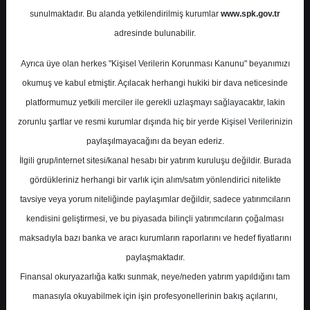
sunulmaktadır. Bu alanda yetkilendirilmiş kurumlar
www.spk.gov.tr
Ak Yatırım
24 Kasım 2023
adresinde bulunabilir.
Ayrıca üye olan herkes "Kişisel Verilerin Korunması Kanunu" beyanımızı
okumuş ve kabul etmiştir. Açılacak herhangi hukiki bir dava neticesinde
platformumuz yetkili merciler ile gerekli uzlaşmayı sağlayacaktır, lakin
zorunlu şartlar ve resmi kurumlar dışında hiç bir yerde Kişisel Verilerinizin
paylaşılmayacağını da beyan ederiz.
İlgili grup/internet sitesi/kanal hesabı bir yatırım kuruluşu değildir. Burada
A-
A+
gördükleriniz herhangi bir varlık için alım/satım yönlendirici nitelikte
TCMB kararı: TCMB’den güçlü sıkılaştırma
tavsiye veya yorum niteliğinde paylaşımlar değildir, sadece yatırımcıların
adımı ve sona yaklaşıldığı vurgusu
kendisini geliştirmesi, ve bu piyasada bilinçli yatırımcıların çoğalması
maksadıyla bazı banka ve aracı kurumların raporlarını ve hedef fiyatlarını
paylaşmaktadır.
Cuma, 24 Kasım 2023 00:00
Finansal okuryazarlığa katkı sunmak, neye/neden yatırım yapıldığını tam
manasıyla okuyabilmek için işin profesyonellerinin bakış açılarını,
S.No
Dosya Adı
İndir