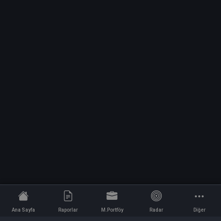
Ana Sayfa
Raporlar
M.Portföy
Radar
Diğer