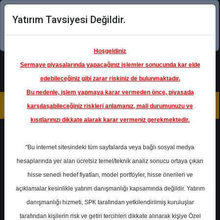
Yatırım Tavsiyesi Değildir.
Şimdi uygulamayı indirin!
Hoşgeldiniz
Sermaye piyasalarında yapacağınız işlemler sonucunda kar elde
edebileceğiniz gibi zarar riskiniz de bulunmaktadır.
Bu nedenle, işlem yapmaya karar vermeden önce, piyasada
karşılaşabileceğiniz riskleri anlamanız, mali durumunuzu ve
kısıtlarınızı dikkate alarak karar vermeniz gerekmektedir.
Geri Dön
"Bu internet sitesindeki tüm sayfalarda veya bağlı sosyal medya
hesaplarında yer alan ücretsiz temel/teknik analiz sonucu ortaya çıkan
Ana Sayfa
Raporlar
Ak Yatırım
hisse senedi hedef fiyatları, model portföyler, hisse önerileri ve
Rapor Detay
açıklamalar kesinlikle yatırım danışmanlığı kapsamında değildir. Yatırım
danışmanlığı hizmeti, SPK tarafından yetkilendirilmiş kuruluşlar
Akbank - Faiz Raporu
tarafından kişilerin risk ve getiri tercihleri dikkate alınarak kişiye Özel