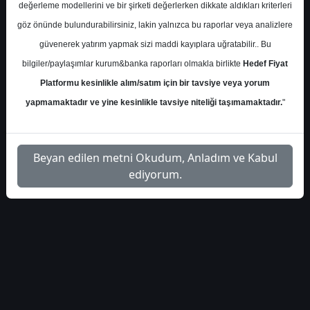
değerleme modellerini ve bir şirketi değerlerken dikkate aldıkları kriterleri
akbank-faiz-raporu-
İlgili Dosyayı
göz önünde bulundurabilirsiniz, lakin yalnızca bu raporlar veya analizlere
1
2024
İndir
güvenerek yatırım yapmak sizi maddi kayıplara uğratabilir.. Bu
bilgiler/paylaşımlar kurum&banka raporları olmakla birlikte
Hedef Fiyat
Platformu kesinlikle alım/satım için bir tavsiye veya yorum
yapmamaktadır ve yine kesinlikle tavsiye niteliği taşımamaktadır.
"
1
Beyan edilen metni Okudum, Anladım ve Kabul
ediyorum.