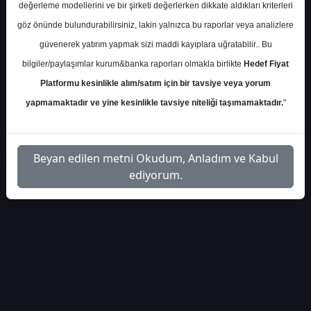
S.No
Dosya Adı
İndir
değerleme modellerini ve bir şirketi değerlerken dikkate aldıkları kriterleri
göz önünde bulundurabilirsiniz, lakin yalnızca bu raporlar veya analizlere
İlgili
seker-yatirim-beyaz-esya-
güvenerek yatırım yapmak sizi maddi kayıplara uğratabilir.. Bu
1
Dosyayı
sektor-raporu-ekim-2025
İndir
bilgiler/paylaşımlar kurum&banka raporları olmakla birlikte
Hedef Fiyat
Platformu kesinlikle alım/satım için bir tavsiye veya yorum
yapmamaktadır ve yine kesinlikle tavsiye niteliği taşımamaktadır.
"
1
Beyan edilen metni Okudum, Anladım ve Kabul
ediyorum.