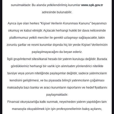
Ekim
sunulmaktadır. Bu alanda yetkilendirilmiş kurumlar
www.spk.gov.tr
adresinde bulunabilir.
Şeker Yatırım
26 Kasım 2025
Ayrıca üye olan herkes "Kişisel Verilerin Korunması Kanunu" beyanımızı
okumuş ve kabul etmiştir. Açılacak herhangi hukiki bir dava neticesinde
platformumuz yetkili merciler ile gerekli uzlaşmayı sağlayacaktır, lakin
zorunlu şartlar ve resmi kurumlar dışında hiç bir yerde Kişisel Verilerinizin
paylaşılmayacağını da beyan ederiz.
İlgili grup/internet sitesi/kanal hesabı bir yatırım kuruluşu değildir. Burada
gördükleriniz herhangi bir varlık için alım/satım yönlendirici nitelikte
A-
A+
tavsiye veya yorum niteliğinde paylaşımlar değildir, sadece yatırımcıların
kendisini geliştirmesi, ve bu piyasada bilinçli yatırımcıların çoğalması
Beyaz Eşya Sektörü - Ekim
maksadıyla bazı banka ve aracı kurumların raporlarını ve hedef fiyatlarını
paylaşmaktadır.
Çarşamba, 26 Kasım 2025 00:00
Finansal okuryazarlığa katkı sunmak, neye/neden yatırım yapıldığını tam
manasıyla okuyabilmek için işin profesyonellerinin bakış açılarını,