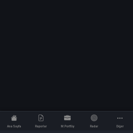
Ana Sayfa
Raporlar
M.Portföy
Radar
Diğer