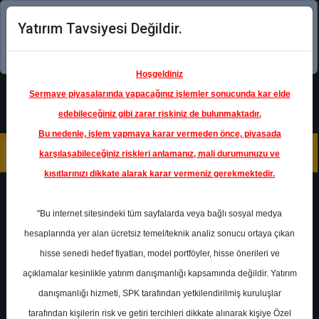
Yatırım Tavsiyesi Değildir.
Şimdi uygulamayı indirin!
Hoşgeldiniz
Sermaye piyasalarında yapacağınız işlemler sonucunda kar elde
edebileceğiniz gibi zarar riskiniz de bulunmaktadır.
Bu nedenle, işlem yapmaya karar vermeden önce, piyasada
karşılaşabileceğiniz riskleri anlamanız, mali durumunuzu ve
kısıtlarınızı dikkate alarak karar vermeniz gerekmektedir.
Geri Dön
"Bu internet sitesindeki tüm sayfalarda veya bağlı sosyal medya
hesaplarında yer alan ücretsiz temel/teknik analiz sonucu ortaya çıkan
Ana Sayfa
Raporlar
Şeker Yatırım
hisse senedi hedef fiyatları, model portföyler, hisse önerileri ve
Rapor Detay
açıklamalar kesinlikle yatırım danışmanlığı kapsamında değildir. Yatırım
danışmanlığı hizmeti, SPK tarafından yetkilendirilmiş kuruluşlar
Beyaz Eşya Sektörü -
tarafından kişilerin risk ve getiri tercihleri dikkate alınarak kişiye Özel