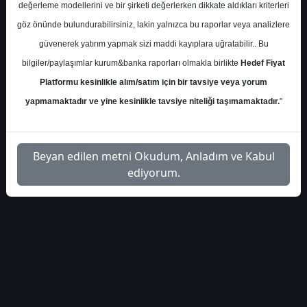
değerleme modellerini ve bir şirketi değerlerken dikkate aldıkları kriterleri
integral-doas-bilanco-
İlgili
göz önünde bulundurabilirsiniz, lakin yalnızca bu raporlar veya analizlere
1
analizi-4094844
Dosyayı İndir
güvenerek yatırım yapmak sizi maddi kayıplara uğratabilir.. Bu
bilgiler/paylaşımlar kurum&banka raporları olmakla birlikte
Hedef Fiyat
Platformu kesinlikle alım/satım için bir tavsiye veya yorum
yapmamaktadır ve yine kesinlikle tavsiye niteliği taşımamaktadır.
"
1
Beyan edilen metni Okudum, Anladım ve Kabul
ediyorum.