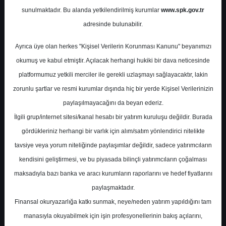
sunulmaktadır. Bu alanda yetkilendirilmiş kurumlar
www.spk.gov.tr
İntegral Yatırım
12 Kasım 2024
adresinde bulunabilir.
Ayrıca üye olan herkes "Kişisel Verilerin Korunması Kanunu" beyanımızı
okumuş ve kabul etmiştir. Açılacak herhangi hukiki bir dava neticesinde
platformumuz yetkili merciler ile gerekli uzlaşmayı sağlayacaktır, lakin
zorunlu şartlar ve resmi kurumlar dışında hiç bir yerde Kişisel Verilerinizin
paylaşılmayacağını da beyan ederiz.
İlgili grup/internet sitesi/kanal hesabı bir yatırım kuruluşu değildir. Burada
A-
A+
gördükleriniz herhangi bir varlık için alım/satım yönlendirici nitelikte
Doğuş Otomotiv 3. Çeyrek Finansal Sonuç
tavsiye veya yorum niteliğinde paylaşımlar değildir, sadece yatırımcıların
Değerlendirmesi
kendisini geliştirmesi, ve bu piyasada bilinçli yatırımcıların çoğalması
maksadıyla bazı banka ve aracı kurumların raporlarını ve hedef fiyatlarını
paylaşmaktadır.
Salı, 12 Kasım 2024 00:00
Finansal okuryazarlığa katkı sunmak, neye/neden yatırım yapıldığını tam
manasıyla okuyabilmek için işin profesyonellerinin bakış açılarını,
S.No
Dosya Adı
İndir