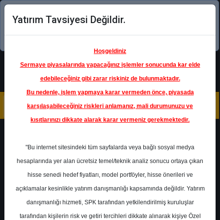
Yatırım Tavsiyesi Değildir.
Şimdi uygulamayı indirin!
Hoşgeldiniz
Sermaye piyasalarında yapacağınız işlemler sonucunda kar elde
edebileceğiniz gibi zarar riskiniz de bulunmaktadır.
Bu nedenle, işlem yapmaya karar vermeden önce, piyasada
karşılaşabileceğiniz riskleri anlamanız, mali durumunuzu ve
kısıtlarınızı dikkate alarak karar vermeniz gerekmektedir.
Geri Dön
"Bu internet sitesindeki tüm sayfalarda veya bağlı sosyal medya
hesaplarında yer alan ücretsiz temel/teknik analiz sonucu ortaya çıkan
Ana Sayfa
Raporlar
hisse senedi hedef fiyatları, model portföyler, hisse önerileri ve
İntegral Yatırım
Rapor Detay
açıklamalar kesinlikle yatırım danışmanlığı kapsamında değildir. Yatırım
danışmanlığı hizmeti, SPK tarafından yetkilendirilmiş kuruluşlar
DOAS - Bilanço Analizi
tarafından kişilerin risk ve getiri tercihleri dikkate alınarak kişiye Özel