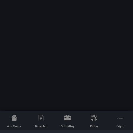
Ana Sayfa
Raporlar
M.Portföy
Radar
Diğer