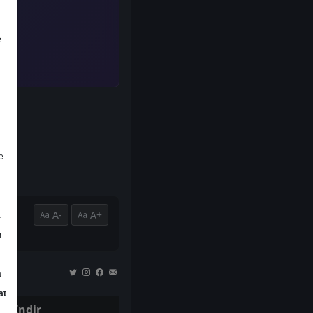
e
e
A-
A+
a
r
a
at
İndir