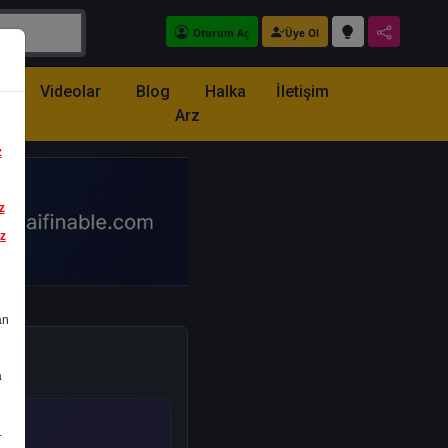
Oturum Aç
Üye Ol
z
Videolar
Blog
Halka
İletişim
Arz
z
z
iz
an
a
.