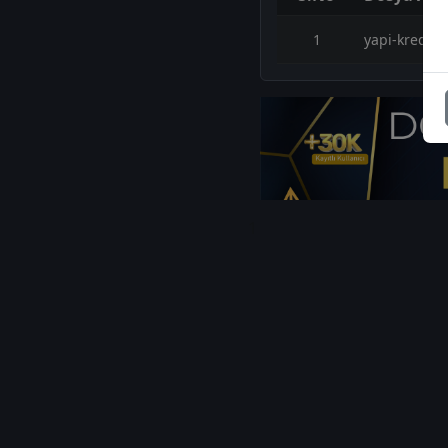
1
yapi-kredi-y
1