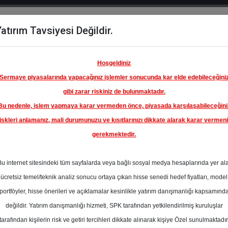
atırım Tavsiyesi Değildir.
del
Hisse
Öne
Raporlar
Partnerlerimi
y
Karşılaştır
Çıkanlar
Hoşgeldiniz
Sermaye piyasalarında yapacağınız işlemler sonucunda kar elde edebileceğini
gibi zarar riskiniz de bulunmaktadır.
Bu nedenle, işlem yapmaya karar vermeden önce, piyasada karşılaşabileceğini
iskleri anlamanız, mali durumunuzu ve kısıtlarınızı dikkate alarak karar vermen
gerekmektedir.
Bu internet sitesindeki tüm sayfalarda veya bağlı sosyal medya hesaplarında yer al
ücretsiz temel/teknik analiz sonucu ortaya çıkan hisse senedi hedef fiyatları, model
portföyler, hisse önerileri ve açıklamalar kesinlikle yatırım danışmanlığı kapsamınd
değildir. Yatırım danışmanlığı hizmeti, SPK tarafından yetkilendirilmiş kuruluşlar
aporlar
Yapı Kredi Yatırım
Rapor Detay
tarafından kişilerin risk ve getiri tercihleri dikkate alınarak kişiye Özel sunulmaktadır