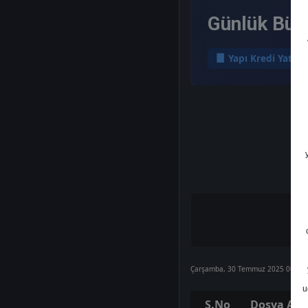
Günlük Bült
Yapı Kredi Yatırı
Çarşamba, 30 Temmuz 2025 00:00
u
S.No
Dosya Adı