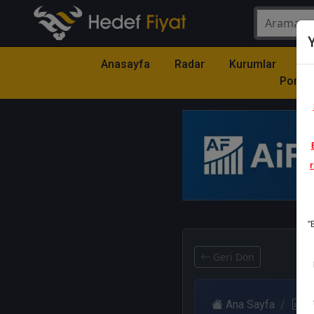
Y
Anasayfa
Radar
Kurumlar
Mo
Portfö
r
1
"
Geri Dön
Ana Sayfa
R