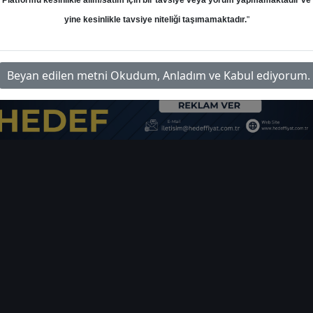
Platformu kesinlikle alım/satım için bir tavsiye veya yorum yapmamaktadır ve
yine kesinlikle tavsiye niteliği taşımamaktadır.
"
atirim-sirket-haberleri-555553
İl
Beyan edilen metni Okudum, Anladım ve Kabul ediyorum.