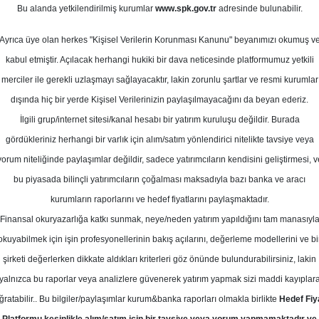
Bu alanda yetkilendirilmiş kurumlar
www.spk.gov.tr
adresinde bulunabilir.
en ve Şirket Haberleri
Ayrıca üye olan herkes "Kişisel Verilerin Korunması Kanunu" beyanımızı okumuş v
m
30 Temmuz 2025
kabul etmiştir. Açılacak herhangi hukiki bir dava neticesinde platformumuz yetkili
merciler ile gerekli uzlaşmayı sağlayacaktır, lakin zorunlu şartlar ve resmi kurumlar
dışında hiç bir yerde Kişisel Verilerinizin paylaşılmayacağını da beyan ederiz.
İlgili grup/internet sitesi/kanal hesabı bir yatırım kuruluşu değildir. Burada
gördükleriniz herhangi bir varlık için alım/satım yönlendirici nitelikte tavsiye veya
yorum niteliğinde paylaşımlar değildir, sadece yatırımcıların kendisini geliştirmesi, v
bu piyasada bilinçli yatırımcıların çoğalması maksadıyla bazı banka ve aracı
kurumların raporlarını ve hedef fiyatlarını paylaşmaktadır.
Finansal okuryazarlığa katkı sunmak, neye/neden yatırım yapıldığını tam manasıyl
okuyabilmek için işin profesyonellerinin bakış açılarını, değerleme modellerini ve bi
şirketi değerlerken dikkate aldıkları kriterleri göz önünde bulundurabilirsiniz, lakin
yalnızca bu raporlar veya analizlere güvenerek yatırım yapmak sizi maddi kayıplar
ğratabilir.. Bu bilgiler/paylaşımlar kurum&banka raporları olmakla birlikte
Hedef Fiy