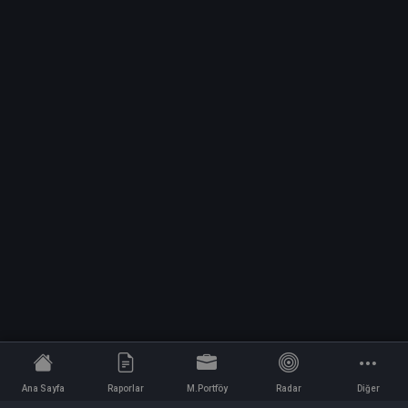
Ana Sayfa
Raporlar
M.Portföy
Radar
Diğer