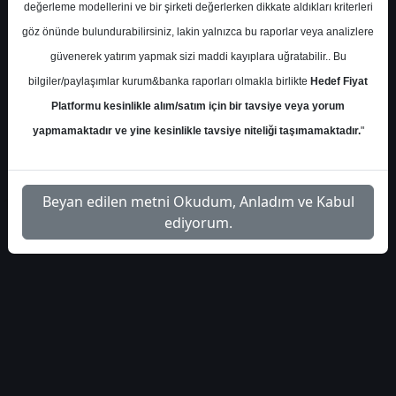
değerleme modellerini ve bir şirketi değerlerken dikkate aldıkları kriterleri
S.No
Dosya Adı
İndir
göz önünde bulundurabilirsiniz, lakin yalnızca bu raporlar veya analizlere
güvenerek yatırım yapmak sizi maddi kayıplara uğratabilir.. Bu
is-yatirim-gunluk-
İlgili Dosyayı
1
bulten-5963
İndir
bilgiler/paylaşımlar kurum&banka raporları olmakla birlikte
Hedef Fiyat
Platformu kesinlikle alım/satım için bir tavsiye veya yorum
yapmamaktadır ve yine kesinlikle tavsiye niteliği taşımamaktadır.
"
Beyan edilen metni Okudum, Anladım ve Kabul
1
ediyorum.