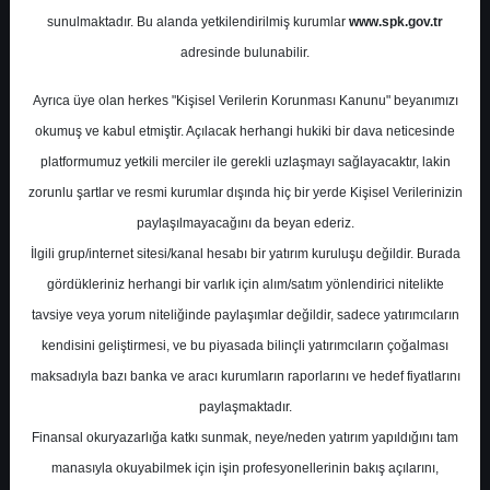
sunulmaktadır. Bu alanda yetkilendirilmiş kurumlar
www.spk.gov.tr
Haberleri
adresinde bulunabilir.
İş Yatırım Menkul Değerler
Ayrıca üye olan herkes "Kişisel Verilerin Korunması Kanunu" beyanımızı
20 Ağustos 2025
okumuş ve kabul etmiştir. Açılacak herhangi hukiki bir dava neticesinde
platformumuz yetkili merciler ile gerekli uzlaşmayı sağlayacaktır, lakin
zorunlu şartlar ve resmi kurumlar dışında hiç bir yerde Kişisel Verilerinizin
paylaşılmayacağını da beyan ederiz.
İlgili grup/internet sitesi/kanal hesabı bir yatırım kuruluşu değildir. Burada
gördükleriniz herhangi bir varlık için alım/satım yönlendirici nitelikte
tavsiye veya yorum niteliğinde paylaşımlar değildir, sadece yatırımcıların
kendisini geliştirmesi, ve bu piyasada bilinçli yatırımcıların çoğalması
A-
A+
maksadıyla bazı banka ve aracı kurumların raporlarını ve hedef fiyatlarını
paylaşmaktadır.
Finansal okuryazarlığa katkı sunmak, neye/neden yatırım yapıldığını tam
Çarşamba, 20 Ağustos 2025 00:00
manasıyla okuyabilmek için işin profesyonellerinin bakış açılarını,