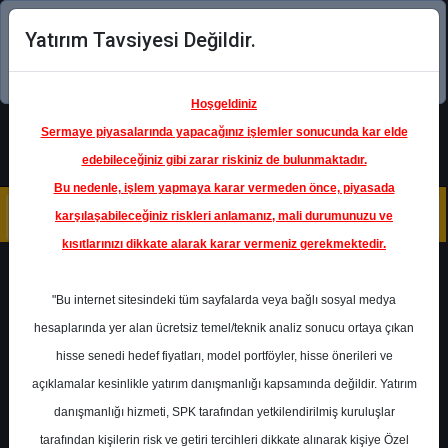
Yatırım Tavsiyesi Değildir.
Şimdi uygulamayı indirin!
Hoşgeldiniz
Sermaye piyasalarında yapacağınız işlemler sonucunda kar elde
edebileceğiniz gibi zarar riskiniz de bulunmaktadır.
Bu nedenle, işlem yapmaya karar vermeden önce, piyasada
karşılaşabileceğiniz riskleri anlamanız, mali durumunuzu ve
kısıtlarınızı dikkate alarak karar vermeniz gerekmektedir.
Geri Dön
"Bu internet sitesindeki tüm sayfalarda veya bağlı sosyal medya
hesaplarında yer alan ücretsiz temel/teknik analiz sonucu ortaya çıkan
Ana Sayfa
Raporlar
hisse senedi hedef fiyatları, model portföyler, hisse önerileri ve
İş Yatırım Menkul Değerler
açıklamalar kesinlikle yatırım danışmanlığı kapsamında değildir. Yatırım
Rapor Detay
danışmanlığı hizmeti, SPK tarafından yetkilendirilmiş kuruluşlar
Günlük Bülten ve Şirket
tarafından kişilerin risk ve getiri tercihleri dikkate alınarak kişiye Özel